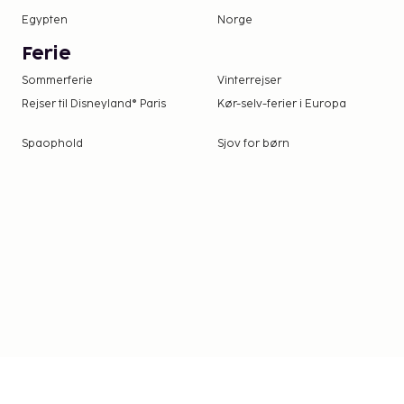
Som følge af nationale reguleringer kan der 
Egypten
Norge
500 EUR i kontanter på dette overnatningsst
overnatningsstedet via kontaktoplysningerne 
Ferie
reservationsbekræftelsen for flere oplysninge
Sommerferie
Vinterrejser
Rejser til Disneyland® Paris
Kør-selv-ferier i Europa
Spaophold
Sjov for børn