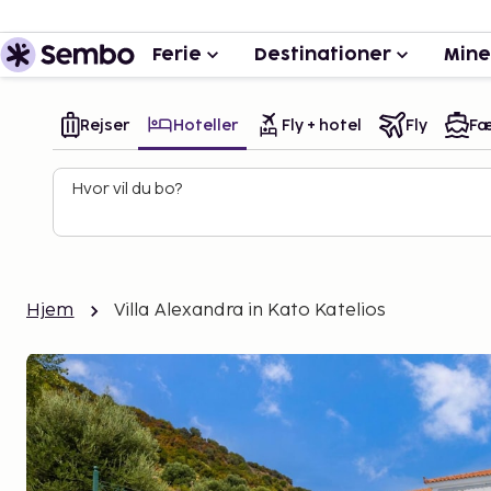
Ferie
Destinationer
Mine
Rejser
Hoteller
Fly + hotel
Fly
Fæ
Hvor vil du bo?
Hjem
Villa Alexandra in Kato Katelios