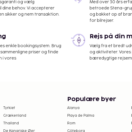
isgaranti og vælg
Med over 30 års erfa
il dine behov. Vi accepterer
betroede Stena-grup
en sikker og nem transaktion.
og bakket op af bra
for bilrejser.
igt, og du kan nyde godt
ng
Rejs på din 
tningsstedet. Gebyrer
res enkle bookingsystem. Brug
Vælg fra et bredt udv
at sammenligne priser og finde
og aktiviteter. Vores 
rnatningsstedet.
 i vores
bæredygtige rejsemul
endigvis hele året.
de. For yderligere
tedet via
bekræftelsen.
l den 31. marts, 0.50
Populære byer
 31. oktober, 2.00 EUR pr.
Tyrkiet
Alanya
Grækenland
Playa de Palma
Thailand
Rom
det har oplyst.
De Kanariske Øer
Göteborg