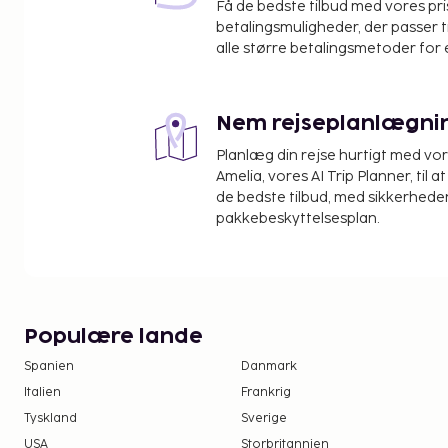
Få de bedste tilbud med vores pr
Argostolion (EFL-Kefalonia Island Intl.) - 28,1 km
betalingsmuligheder, der passer t
Zakynthos (ZTH-Zakynthos Intl.) - 97,5 km
alle større betalingsmetoder for 
Fra en have på stedet kan du nyde den skønne uds
af faciliteter, såsom havegrill.
Nem rejseplanlægni
Du vil blive bedt om at betale følgende på overna
Planlæg din rejse hurtigt med vo
inkluderer muligvis skatter:
Amelia, vores AI Trip Planner, til 
Byen pålægger en skat, som opkræves på ove
de bedste tilbud, med sikkerheden
Skatten er sæsonbestemt og gælder ikke nødv
pakkebeskyttelsesplan.
Yderligere undtagelser og reduktioner kan gæl
oplysninger bedes du kontakte overnatningss
kontaktoplysningerne angivet i reservations
Der pålægges en byskat: Fra den 1. november ti
EUR pr. enhed pr. nat.
Populære lande
Der pålægges en byskat: Fra den 1. april til den
Spanien
Danmark
enhed pr. nat.
Italien
Frankrig
Tyskland
Sverige
Vi har medtaget alle gebyrer, som overnatningsste
USA
Storbritannien