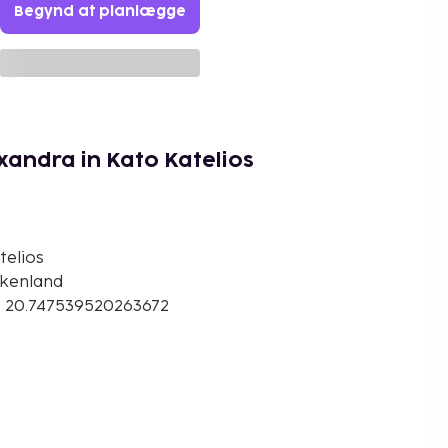
Begynd at planlægge
exandra in Kato Katelios
telios
ækenland
 20.747539520263672