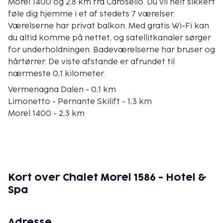
Morel 1400 og 2,8 km fra Carosello. Du vil helt sikkert
føle dig hjemme i et af stedets 7 værelser.
Værelserne har privat balkon. Med gratis Wi-Fi kan
du altid komme på nettet, og satellitkanaler sørger
for underholdningen. Badeværelserne har bruser og
hårtørrer. De viste afstande er afrundet til
nærmeste 0,1 kilometer.
Vermenagna Dalen - 0,1 km
Limonetto - Pernante Skilift - 1,3 km
Morel 1400 - 2,3 km
Riserva Bianca - Limone Piemonte Skiområde - 2,3
km
Carosello - 2,6 km
Cabanaira - 2,7 km
Col de Tende Bjergpas - 3,5 km
Kort over Chalet Morel 1586 - Hotel &
Panice - 4,6 km
Spa
Belvedere - 4,8 km
Pian del Leone – Pancani - 8,5 km
Severino Bottero-bjergbanen - 9,9 km
Adresse