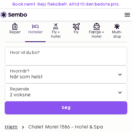
Book nemt. Rejs fleksibelt. Altid til den bedste pris.
Rejser
Hoteller
Fly +
Fly
Færge +
Multi-
hotel
Hotel
stop
Hvor vil du bo?
Hvornår?
Når som helst
Rejsende
2 voksne
Søg
Hjem
Chalet Morel 1586 - Hotel & Spa