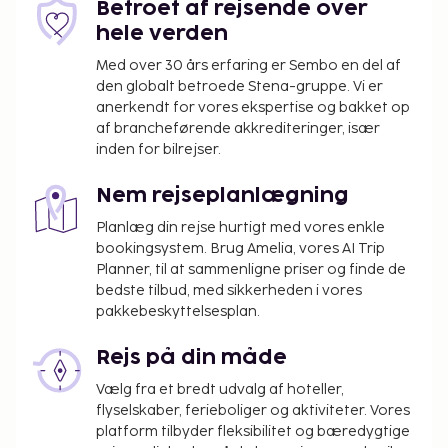
Betroet af rejsende over
overnatningssted er lukket fra 13. april 2026 til 5.
hele verden
december 2026 (datoerne kan ændres).
Med over 30 års erfaring er Sembo en del af
Arrangeret aftensmåltid: 50 EUR
den globalt betroede Stena-gruppe. Vi er
Ovenstående liste er muligvis ikke fuldstændig.
anerkendt for vores ekspertise og bakket op
af brancheførende akkrediteringer, især
Gebyrer og depositummer inkluderer muligvis ikke
inden for bilrejser.
skat og kan ændres uden varsel.
Alle gæster, inklusive børn, skal være til stede
Nem rejseplanlægning
på indtjekningstidspunktet, hvor alle skal
Planlæg din rejse hurtigt med vores enkle
fremvise deres pas.
bookingsystem. Brug Amelia, vores AI Trip
Som følge af nationale reguleringer kan der
Planner, til at sammenligne priser og finde de
ikke overføres mere end 5000 EUR i kontanter
bedste tilbud, med sikkerheden i vores
på dette overnatningssted. Kontakt
pakkebeskyttelsesplan.
overnatningsstedet via kontaktoplysningerne i
reservationsbekræftelsen for flere oplysninger.
Rejs på din måde
Vælg fra et bredt udvalg af hoteller,
flyselskaber, ferieboliger og aktiviteter. Vores
platform tilbyder fleksibilitet og bæredygtige