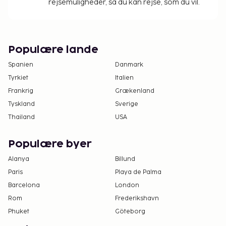
rejsemuligheder, så du kan rejse, som du vil.
Populære lande
Spanien
Danmark
Tyrkiet
Italien
Frankrig
Grækenland
Tyskland
Sverige
Thailand
USA
Populære byer
Alanya
Billund
Paris
Playa de Palma
Barcelona
London
Rom
Frederikshavn
Phuket
Göteborg