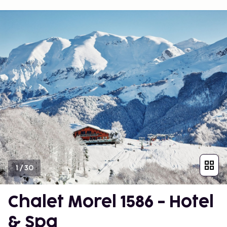
1
/
30
Chalet Morel 1586 - Hotel
& Spa