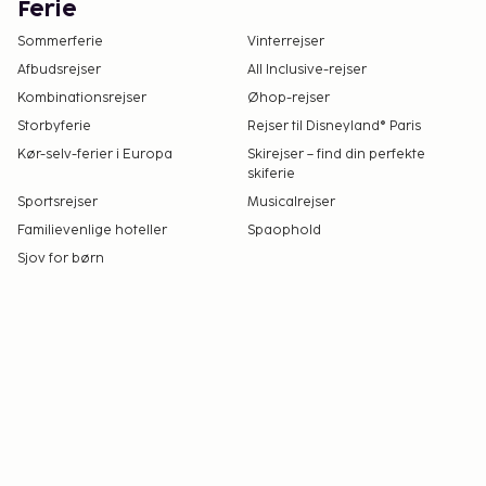
Ferie
Sommerferie
Vinterrejser
Afbudsrejser
All Inclusive-rejser
Kombinationsrejser
Øhop-rejser
Storbyferie
Rejser til Disneyland® Paris
Kør-selv-ferier i Europa
Skirejser – find din perfekte
skiferie
Sportsrejser
Musicalrejser
Familievenlige hoteller
Spaophold
Sjov for børn