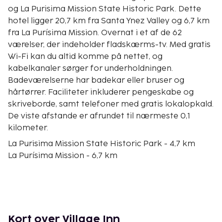
og La Purisima Mission State Historic Park. Dette
hotel ligger 20,7 km fra Santa Ynez Valley og 6,7 km
fra La Purísima Mission. Overnat i et af de 62
værelser, der indeholder fladskærms-tv. Med gratis
Wi-Fi kan du altid komme på nettet, og
kabelkanaler sørger for underholdningen.
Badeværelserne har badekar eller bruser og
hårtørrer. Faciliteter inkluderer pengeskabe og
skriveborde, samt telefoner med gratis lokalopkald.
De viste afstande er afrundet til nærmeste 0,1
kilometer.
La Purisima Mission State Historic Park - 4,7 km
La Purísima Mission - 6,7 km
Artesia School Museum - 7,2 km
Brewer-Clifton Winery - 7,3 km
Lompoc Museum - 7,8 km
Fabing-McKay Spanne House - 7,8 km
Vandenberg Space Force Base - 8 km
Kort over Village Inn