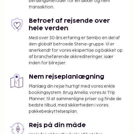
betalingsmetoder for en sikker og nem
af konferencelokaler og 2 mødelokaler. Gratis
transaktion.
selvstændig parkering er til rådighed på stedet. Nyd
de rekreative faciliteter, såsom en udendørs pool
Betroet af rejsende over
og et boblebad. Dette hotel tilbyder desuden gratis
hele verden
trådløs internetadgang, concierge-tjenester og
Med over 30 års erfaring er Sembo en del af
bryllupsfaciliteter. Få en bid mad på Dave's Place, en
den globalt betroede Stena-gruppe. Vi er
restaurant ved poolen, hvor du kan få et par drinks i
anerkendt for vores ekspertise og bakket op
baren/loungen og nyde udsigten over poolen. Du
af brancheførende akkrediteringer, især
kan også spise på stedets kaffebar/café.
inden for bilrejser.
Morgenmad tilberedt efter bestilling serveres på
Nem rejseplanlægning
hverdage fra kl. 06.00 til kl. 13.00 og i weekenderne
fra kl. 06.00 til kl. 13.00 mod et gebyr.
Planlæg din rejse hurtigt med vores enkle
bookingsystem. Brug Amelia, vores AI Trip
Du vil blive bedt om at betale følgende på
Planner, til at sammenligne priser og finde de
overnatningsstedet. Gebyrer inkluderer muligvis
bedste tilbud, med sikkerheden i vores
skatter:
pakkebeskyttelsesplan.
Depositum: USD 50 pr. enhed, pr. ophold
Rejs på din måde
Vi har medtaget alle gebyrer, som