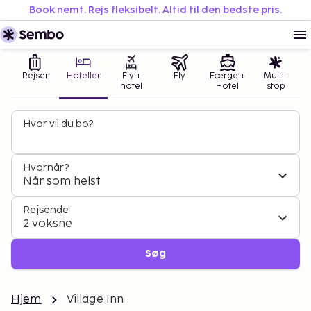
Book nemt. Rejs fleksibelt. Altid til den bedste pris.
Rejser
Hoteller
Fly +
Fly
Færge +
Multi-
hotel
Hotel
stop
Hvor vil du bo?
Hvornår?
Når som helst
Rejsende
2 voksne
Søg
Hjem
Village Inn