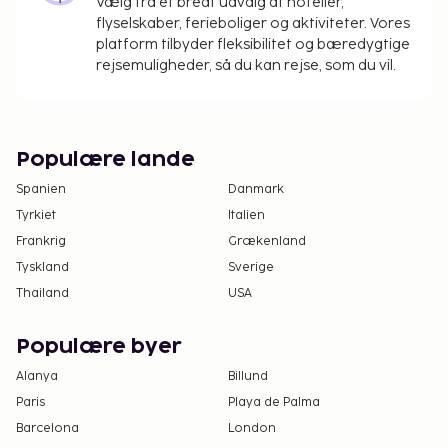
Vælg fra et bredt udvalg af hoteller,
overnatningsstedet har oplyst.
flyselskaber, ferieboliger og aktiviteter. Vores
Gebyr for morgenmad tilberedt efter bestilling:
platform tilbyder fleksibilitet og bæredygtige
Mellem 5.00 og 25.00 USD for voksne og
rejsemuligheder, så du kan rejse, som du vil.
mellem 5 og 15.00 USD for børn (cirkapriser)
Tillægsgebyr for kæledyr: USD 75 pr. kæledyr,
pr. ophold (maks. USD 125 pr. ophold)
Populære lande
Der opkræves ikke gebyrer for servicedyr
Spanien
Danmark
Ovenstående liste er muligvis ikke fuldstændig.
Tyrkiet
Italien
Gebyrer og depositummer inkluderer muligvis ikke
Frankrig
Grækenland
skat og kan ændres uden varsel.
Tyskland
Sverige
Poolen er tilgængelig fra kl. 08.00 til kl. 22.00.
Thailand
USA
Overnatningsstedet har forbundne/tilstødende
værelser, som kan være til rådighed, afhængig
Populære byer
af tilgængelighed. Gæster kan anmode om
Alanya
disse værelser ved at kontakte
Billund
overnatningsstedet direkte via
Paris
Playa de Palma
kontaktoplysningerne på
Barcelona
London