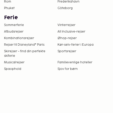
reservationsbekræftelsen.
Rom
Frederikshavn
Der er mulighed for kontaktløs betaling for alle
Phuket
Göteborg
transaktioner.
Ferie
Der er mulighed for kontaktløs udtjekning.
Sommerferie
Vinterrejser
Afbudsrejser
All Inclusive-rejser
Kombinationsrejser
Øhop-rejser
Rejser til Disneyland® Paris
Kør-selv-ferier i Europa
Skirejser – find din perfekte
Sportsrejser
skiferie
Musicalrejser
Familievenlige hoteller
Spaophold
Sjov for børn