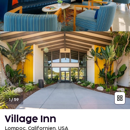
1
/
59
Village Inn
Lompoc, Californien, USA