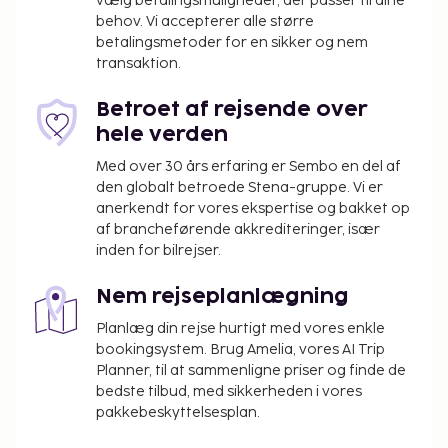
Lufthavnstransport tur-retur er til rådighed mod et
vælg betalingsmuligheder, der passer til dine
behov. Vi accepterer alle større
tillægsgebyr i et begrænset tidsrum, og gratis
betalingsmetoder for en sikker og nem
selvstændig parkering findes desuden på stedet.
transaktion.
Forkæl dig selv med et besøg i stedets spa, der
tilbyder massage, kropsbehandlinger og
Betroet af rejsende over
ansigtsbehandlinger. Du vil helt sikkert værdsætte
hele verden
de rekreative faciliteter, som omfatter en udendørs
Med over 30 års erfaring er Sembo en del af
pool, en vandrutsjebane og et fitnesscenter. Dette
den globalt betroede Stena-gruppe. Vi er
resort tilbyder desuden gratis trådløs
anerkendt for vores ekspertise og bakket op
internetadgang, concierge-tjenester og babysitning
af brancheførende akkrediteringer, især
(tillægsgebyr). Spis dig mæt i internationale retter
inden for bilrejser.
på J's Cafe & Restaurant, som er en af dette resorts
2 restauranter, eller bliv på værelset, og nyd godt af
Nem rejseplanlægning
roomservice døgnet rundt. Du kan også købe en
Planlæg din rejse hurtigt med vores enkle
snack på stedets kaffebar/café. Slut dagen af med
bookingsystem. Brug Amelia, vores AI Trip
en drink i baren/loungen or baren ved poolen.
Planner, til at sammenligne priser og finde de
Morgenmadsbuffet tilbydes mod gebyr dagligt fra
bedste tilbud, med sikkerheden i vores
kl. 07.00 til kl. 11.00.
pakkebeskyttelsesplan.
Du vil blive bedt om at betale følgende på