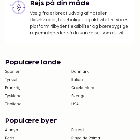
Rejs på din måde
overnatningsstedet. Gebyrer inkluderer muligvis
skatter:
Vælg fra et bredt udvalg af hoteller,
flyselskaber, ferieboliger og aktiviteter. Vores
Depositum: THB 1000 pr. enhed, pr. dag
platform tilbyder fleksibilitet og bæredygtige
Servicegebyr: 10.7 THB pr. nat
rejsemuligheder, så du kan rejse, som du vil.
Vi har medtaget alle gebyrer, som
overnatningsstedet har oplyst.
Dette overnatningssted opkræver gebyrer for
Populære lande
ekstra person ved indtjekningen. Gebyret for ekstra
Spanien
Danmark
person er 1.900 THB pr. person pr. nat, inklusive en
Tyrkiet
Italien
ekstra seng. Gebyret for den ekstra spapakke er
Frankrig
Grækenland
THB 2.000 pr. person pr. nat, ud over gebyret for
Tyskland
Sverige
ekstra person.
Thailand
USA
Gebyr for morgenmadsbuffet: 800 THB for
voksne og 400 THB for børn (cirkapriser)
Gebyr for lufthavnstransport: 1100 THB pr.
Populære byer
køretøj (varighed: enkelt, maks. antal personer:
Alanya
Billund
2)
Paris
Playa de Palma