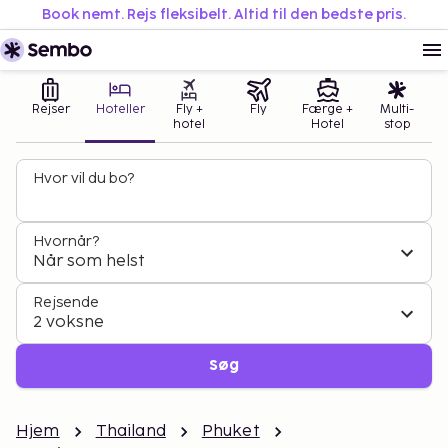
Book nemt. Rejs fleksibelt. Altid til den bedste pris.
Rejser
Hoteller
Fly +
Fly
Færge +
Multi-
hotel
Hotel
stop
Hvor vil du bo?
Hvornår?
Når som helst
Rejsende
2 voksne
Søg
Hjem
Thailand
Phuket