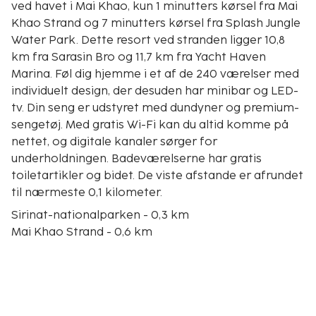
ved havet i Mai Khao, kun 1 minutters kørsel fra Mai
Khao Strand og 7 minutters kørsel fra Splash Jungle
Water Park. Dette resort ved stranden ligger 10,8
km fra Sarasin Bro og 11,7 km fra Yacht Haven
Marina. Føl dig hjemme i et af de 240 værelser med
individuelt design, der desuden har minibar og LED-
tv. Din seng er udstyret med dundyner og premium-
sengetøj. Med gratis Wi-Fi kan du altid komme på
nettet, og digitale kanaler sørger for
underholdningen. Badeværelserne har gratis
toiletartikler og bidet. De viste afstande er afrundet
til nærmeste 0,1 kilometer.
Sirinat-nationalparken - 0,3 km
Mai Khao Strand - 0,6 km
Skildpaddelandsbyen - 3,2 km
Nurul Islam Moské - 3,5 km
Lufthavn Udsigtspunkt - 4,2 km
Splash Jungle Water Park - 4,6 km