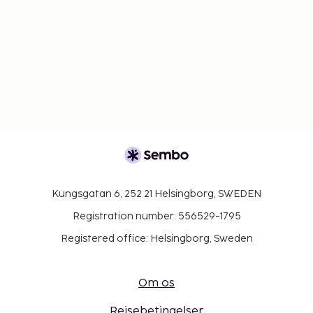
værelser, som kan være til rådighed, afhængig
af tilgængelighed. Gæster kan anmode om
disse værelser ved at kontakte
overnatningsstedet direkte via
kontaktoplysningerne på
reservationsbekræftelsen.
Ingen kæledyr er tilladt på hotellet. Dette
gælder også servicedyr som f.eks. førerhunde.
Det er nødvendigt at have en bil for at komme
til og fra dette overnatningssted.
Dette overnatningssted tager mod gæster af
Kungsgatan 6, 252 21 Helsingborg, SWEDEN
alle seksuelle orienteringer og kønsidentiteter
(LGBTQ+-venligt).
Registration number: 556529-1795
Registered office: Helsingborg, Sweden
Om os
Rejsebetingelser