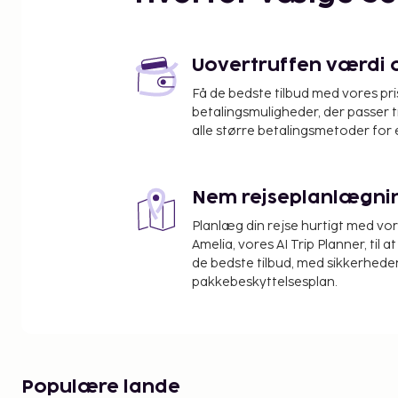
Jonker Street Natmarked - 3,6 km
No 8 Heeren Street Heritage Centre - 3,6 km
Straits Chinese Jewellery Museum - 3,7 km
Maritimmuseet Muzium Samudera - 3,8 km
Uovertruffen værdi og
Baba Nyonya Heritage Museum - 3,8 km
Få de bedste tilbud med vores pr
Mahkota Parade Indkøbscenter - 3,9 km
betalingsmuligheder, der passer t
Malacca Heritage Centre - 3,9 km
alle større betalingsmetoder for 
Cheng Hoon Teng Tempel - 4 km
Menara Taming Sari - 4 km
Malacca-floden - 4 km
Nem rejseplanlægni
Kampung Kling-Moskéen - 4 km
Planlæg din rejse hurtigt med vo
Den nærmeste store lufthavn er Malacca Intl. Luft
Amelia, vores AI Trip Planner, til 
de bedste tilbud, med sikkerheden
Gæsterne har blandt andet adgang til en elevator
pakkebeskyttelsesplan.
selvstændig parkering er til rådighed på stedet. F
den skønne udsigt, eller du kan nyde godt af rekrea
en udendørs pool. Tag et smut forbi den lokale k
der betjener Amber Cove Residence By I Housing 
Du vil blive bedt om at betale følgende på overna
Populære lande