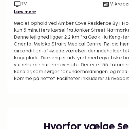
TV
Mikrobø
Læs mere
Med et ophold ved Amber Cove Residence By I Housing i Melaka B
kun 5 minutters kørsel fra Jonker Street Natmark
Denne lejlighed ligger 2,2 km fra Geok Hu Keng-te
Oriental Melaka Straits Medical Centre. Føl dig hje
aircondition-afkølede værelser, der indeholder 
kogeplade. Din seng er udstyret med egyptiske bo
værelserne har en sovesofa. Der er et 55-tommer
kanaler, som sørger for underholdningen, og med gr
komme på nettet. Faciliteter inkluderer skrivebo
og du kan desuden anmode om ekstra senge (tillæ
afstande er afrundet til nærmeste 0,1 kilometer.
Encore Melaka - 0,7 km
Geok Hu Keng-templet - 2,3 km
Oriental Melaka Straits Medical Centre - 2,3 km
Tranquerah Moské - 3,1 km
Hvorfor vælge S