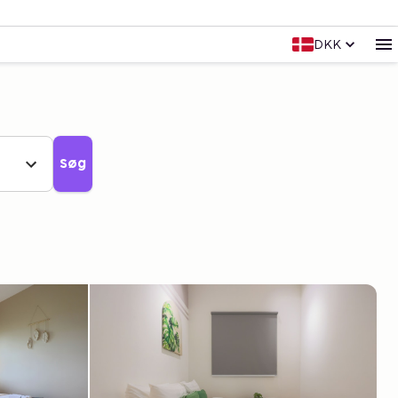
DKK
Søg