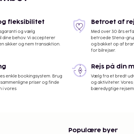
 fleksibilitet
Betroet af r
isgaranti og vælg
Med over 30 års erfa
il dine behov. Vi accepterer
betroede Stena-grup
en sikker og nem transaktion.
og bakket op af bra
for bilrejser.
ng
Rejs på din 
res enkle bookingsystem. Brug
Vælg fra et bredt udv
havn (MKZ) - 12 km
at sammenligne priser og finde
og aktiviteter. Vores 
 i vores
bæredygtige rejsemul
 og automat. Gratis
ra en have kan du nyde
tive faciliteter, såsom
øbmand/dagligvarebutik,
s gæster.
tningsstedet. Gebyrer
Populære byer