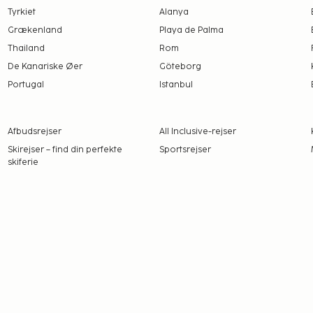
Tyrkiet
Alanya
MYR før indtjekning.
Grækenland
Playa de Palma
Thailand
Rom
det har oplyst.
De Kanariske Øer
Göteborg
Portugal
Istanbul
Gebyrer og depositummer
arsel.
Afbudsrejser
All Inclusive-rejser
ælder også servicedyr som
Skirejser – find din perfekte
Sportsrejser
skiferie