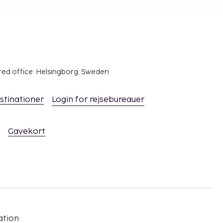
red office: Helsingborg, Sweden
stinationer
Login for rejsebureauer
Gavekort
ation