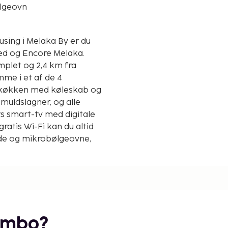
lgeovn
y er du
ed og Encore Melaka.
mplet og 2,4 km fra
mme i et af de 4
tekøkken med køleskab og
muldslagner, og alle
s smart-tv med digitale
atis Wi-Fi kan du altid
rde og mikrobølgeovne,
gsgebyr). De viste
embo?