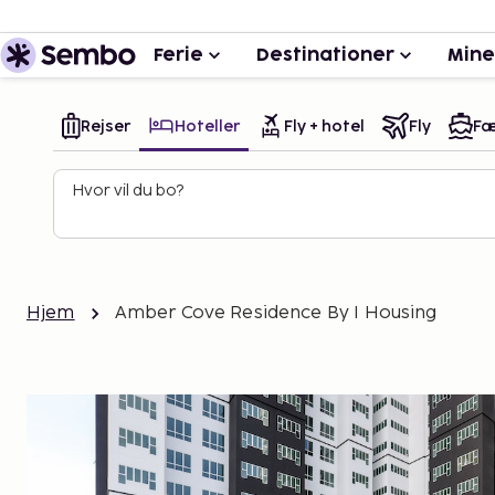
Ferie
Destinationer
Mine
Rejser
Hoteller
Fly + hotel
Fly
Fæ
Hvor vil du bo?
Hjem
Amber Cove Residence By I Housing