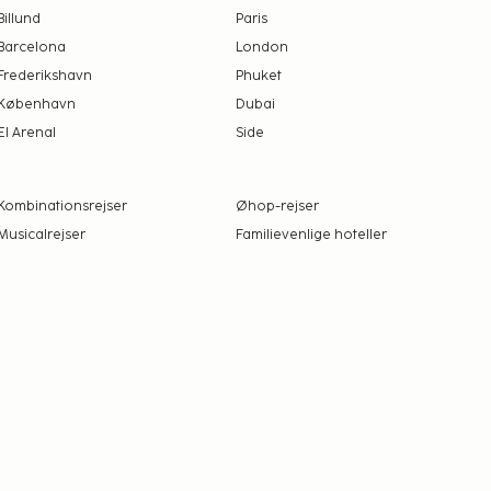
Billund
Paris
Barcelona
London
Frederikshavn
Phuket
København
Dubai
El Arenal
Side
Kombinationsrejser
Øhop-rejser
Musicalrejser
Familievenlige hoteller