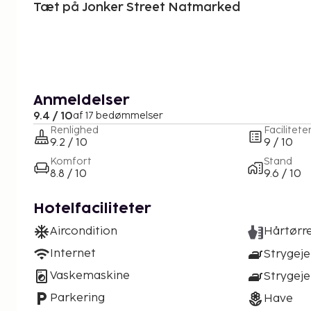
Tæt på Jonker Street Natmarked
Anmeldelser
9.4 / 10
af 17 bedømmelser
Renlighed
Facilitete
9.2 / 10
9 / 10
Komfort
Stand
8.8 / 10
9.6 / 10
Hotelfaciliteter
Aircondition
Hårtørr
Internet
Strygeje
Vaskemaskine
Strygej
Parkering
Have