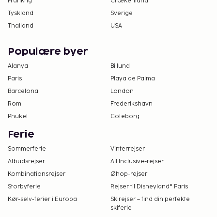
Frankrig
Grækenland
Tyskland
Sverige
Thailand
USA
Populære byer
Alanya
Billund
Paris
Playa de Palma
Barcelona
London
Rom
Frederikshavn
Phuket
Göteborg
Ferie
Sommerferie
Vinterrejser
Afbudsrejser
All Inclusive-rejser
Kombinationsrejser
Øhop-rejser
Storbyferie
Rejser til Disneyland® Paris
Kør-selv-ferier i Europa
Skirejser – find din perfekte
skiferie