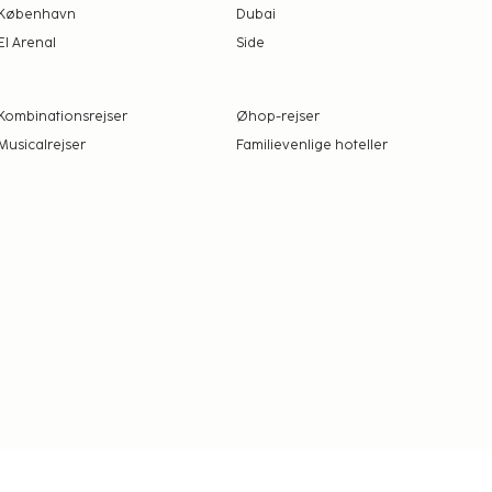
København
Dubai
El Arenal
Side
Kombinationsrejser
Øhop-rejser
Musicalrejser
Familievenlige hoteller