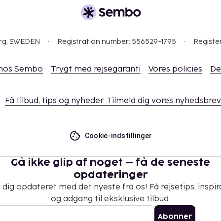
ikke overføres mere end
ted. Kontakt
i
r.
org, SWEDEN
Registration number: 556529-1795
Registe
 hos Sembo
Trygt med rejsegaranti
Vores policies
De
Få tilbud, tips og nyheder. Tilmeld dig vores nyhedsbrev
Cookie-indstillinger
Gå ikke glip af noget – få de seneste
opdateringer
 dig opdateret med det nyeste fra os! Få rejsetips, inspir
og adgang til eksklusive tilbud.
Abonner