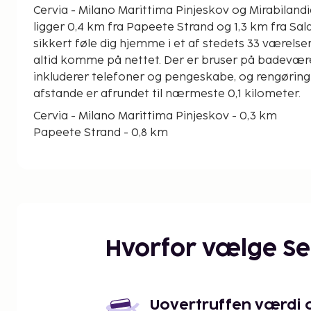
Cervia - Milano Marittima Pinjeskov og Mirabilandia. Dette Bed & Breakf
ligger 0,4 km fra Papeete Strand og 1,3 km fra Sala 
sikkert føle dig hjemme i et af stedets 33 værelser
altid komme på nettet. Der er bruser på badeværel
inkluderer telefoner og pengeskabe, og rengøring 
afstande er afrundet til nærmeste 0,1 kilometer.
Cervia - Milano Marittima Pinjeskov - 0,3 km
Papeete Strand - 0,8 km
Sala Giochi Hippy - 1,5 km
Minigolf Centrale - 1,6 km
Cervia Tennisklub - 1,9 km
Adriatic Golf Club Cervia - 2,1 km
Casa delle Farfalle (sommerfuglepark) - 2,3 km
Le Siepi Cervia - 2,8 km
Hvorfor vælge S
Labyrint Dedalo - 3,3 km
Cervia Naturpark - 3,3 km
Cervia varme bade - 3,4 km
CerviAvventura Eventyrpark - 3,4 km
Uovertruffen værdi og