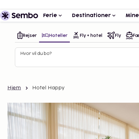
Ferie
Destinationer
Mine
Rejser
Hoteller
Fly + hotel
Fly
Fæ
Hvor vil du bo?
Hjem
Hotel Happy