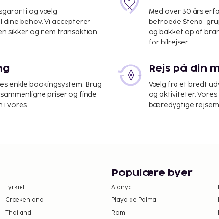
isgaranti og vælg
Med over 30 års erfa
il dine behov. Vi accepterer
betroede Stena-grup
en sikker og nem transaktion.
og bakket op af bra
for bilrejser.
ng
Rejs på din 
grænset antal timer.
res enkle bookingsystem. Brug
Vælg fra et bredt udv
d på stedet. Fra en
at sammenligne priser og finde
og aktiviteter. Vores 
ønne udsigt, og du kan
 i vores
bæredygtige rejsemul
ernetadgang. Afslut dagen
rgenmadsbuffet serveres
tningsstedet. Gebyrer
Populære byer
rnatningsstedet.
Tyrkiet
Alanya
endigvis hele året.
Grækenland
Playa de Palma
de. For yderligere
Thailand
Rom
tedet via