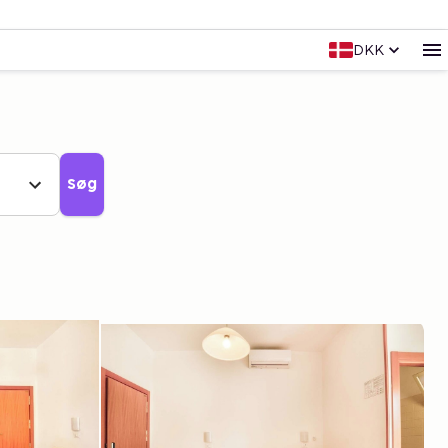
DKK
Søg