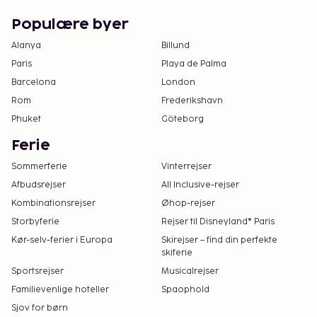
Populære byer
Alanya
Billund
Paris
Playa de Palma
Barcelona
London
Rom
Frederikshavn
Phuket
Göteborg
Ferie
Sommerferie
Vinterrejser
Afbudsrejser
All Inclusive-rejser
Kombinationsrejser
Øhop-rejser
Storbyferie
Rejser til Disneyland® Paris
Kør-selv-ferier i Europa
Skirejser – find din perfekte
skiferie
Sportsrejser
Musicalrejser
Familievenlige hoteller
Spaophold
Sjov for børn