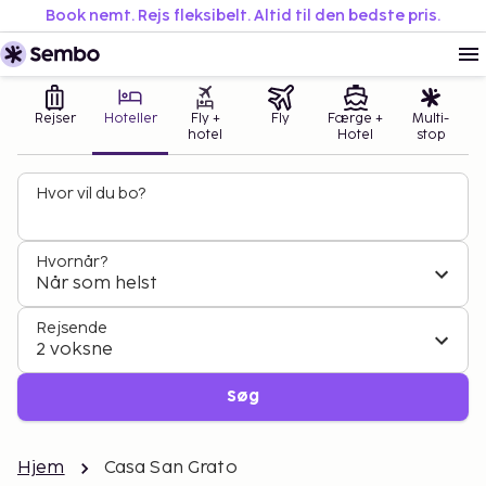
Book nemt. Rejs fleksibelt. Altid til den bedste pris.
Rejser
Hoteller
Fly +
Fly
Færge +
Multi-
hotel
Hotel
stop
Hvor vil du bo?
Hvornår?
Når som helst
Rejsende
2 voksne
Søg
Hjem
Casa San Grato