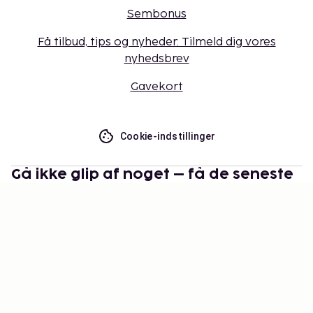
Sembonus
Få tilbud, tips og nyheder. Tilmeld dig vores
nyhedsbrev
Gavekort
Cookie-indstillinger
Gå ikke glip af noget – få de seneste
opdateringer
Hold dig opdateret med det nyeste fra os! Få
rejsetips, inspiration og adgang til eksklusive tilbud.
Abonner