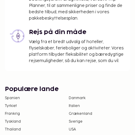
ikke overføres mere end 5000 EUR i kontanter
Planner, til at sammenligne priser og finde de
på dette overnatningssted. Kontakt
bedste tilbud, med sikkerheden i vores
overnatningsstedet via kontaktoplysningerne i
pakkebeskyttelsesplan.
reservationsbekræftelsen for flere oplysninger.
Den sæsonåbne pool vil være åben fra den 01.
Rejs på din måde
maj til den 15. oktober.
Vælg fra et bredt udvalg af hoteller,
flyselskaber, ferieboliger og aktiviteter. Vores
platform tilbyder fleksibilitet og bæredygtige
rejsemuligheder, så du kan rejse, som du vil.
Populære lande
Spanien
Danmark
Tyrkiet
Italien
Frankrig
Grækenland
Tyskland
Sverige
Thailand
USA