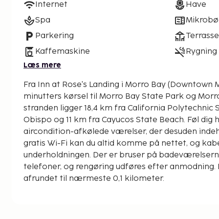
Internet
Have
Spa
Mikrobø
Parkering
Terrasse
Kaffemaskine
Rygning 
Læs mere
Fra Inn at Rose's Landing i Morro Bay (Downtown M
minutters kørsel til Morro Bay State Park og Morro Rock. Dette
stranden ligger 18,4 km fra California Polytechnic S
Obispo og 11 km fra Cayucos State Beach. Føl dig h
aircondition-afkølede værelser, der desuden inde
gratis Wi-Fi kan du altid komme på nettet, og kab
underholdningen. Der er bruser på badeværelserne.
telefoner, og rengøring udføres efter anmodning. 
afrundet til nærmeste 0,1 kilometer.
The Giant Chessboard - 0,1 km
Morro Bay Art Association Gallery - 0,4 km
Tidelands Park - 0,5 km