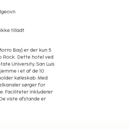
lgeovn
ikke tilladt
orro Bay) er der kun 5
 hotel ved
tate University, San Luis
jemme i et af de 10
holder køleskab. Med
elkanaler sørger for
 Faciliteter inkluderer
De viste afstande er