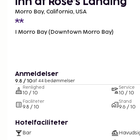
Inn at Rose's Landing
Morro Bay, California, USA
I Morro Bay (Downtown Morro Bay)
Anmeldelser
9.8 / 10
af 44 bedømmelser
Renlighed
Service
10 / 10
10 / 10
Faciliteter
Stand
9.8 / 10
9.6 / 10
Hotelfaciliteter
Bar
Havudsi