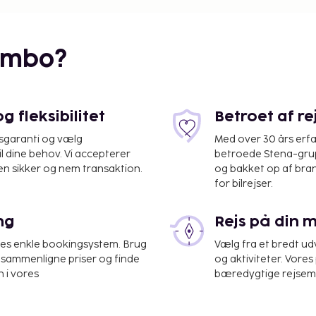
embo?
 fleksibilitet
Betroet af r
isgaranti og vælg
Med over 30 års erfa
il dine behov. Vi accepterer
betroede Stena-grup
en sikker og nem transaktion.
og bakket op af bra
for bilrejser.
ng
Rejs på din 
CA (SBP-San Luis Obispo
res enkle bookingsystem. Brug
Vælg fra et bredt udv
at sammenligne priser og finde
og aktiviteter. Vores 
oget medarbejderstab,
 i vores
bæredygtige rejsemul
ig parkering er til
s spa, der tilbyder
en gratis trådløs