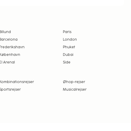
Billund
Paris
Barcelona
London
Frederikshavn
Phuket
København
Dubai
El Arenal
Side
Kombinationsrejser
Øhop-rejser
Sportsrejser
Musicalrejser