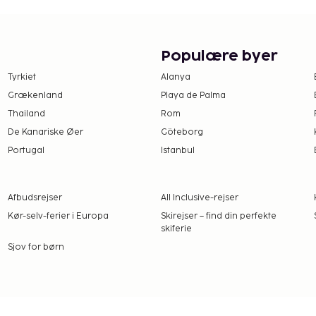
råde. Som gæst på Inn at
id på restauranten.
.
Populære byer
kning: 45 USD (afhænger af tilgængelighed)
Tyrkiet
Alanya
f tilgængelighed)
Grækenland
Playa de Palma
Gebyrer og depositummer
Thailand
Rom
arsel.
De Kanariske Øer
Göteborg
Portugal
Istanbul
Afbudsrejser
All Inclusive-rejser
Kør-selv-ferier i Europa
Skirejser – find din perfekte
skiferie
Sjov for børn