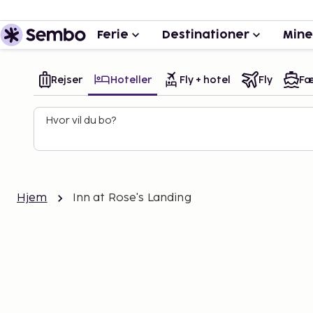
Ferie
Destinationer
Mine
Rejser
Hoteller
Fly + hotel
Fly
Fæ
Hvor vil du bo?
Hjem
Inn at Rose's Landing