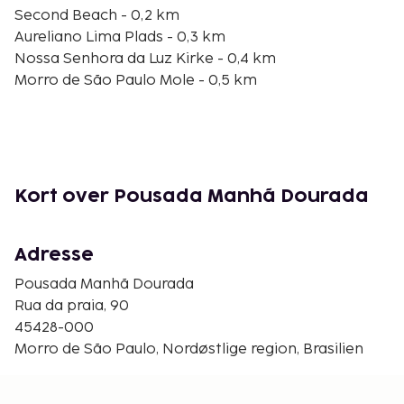
Second Beach - 0,2 km
Aureliano Lima Plads - 0,3 km
Nossa Senhora da Luz Kirke - 0,4 km
Morro de São Paulo Mole - 0,5 km
Saudade-øen - 0,5 km
Third Beach - 0,5 km
Morro Fyrtårn - 0,7 km
Morro de São Paulo Fort - 0,9 km
Fourth Beach - 1,4 km
Kort over Pousada Manhã Dourada
Ponta da Pedra Strand - 1,5 km
Argila Strand - 1,9 km
Fonte do Ceu-vandfaldet - 2,7 km
Adresse
Smuk Strand - 3,1 km
Pousada Manhã Dourada
Gamboa-stranden - 3,4 km
Rua da praia, 90
Den nærmeste store lufthavn er Morro de São
45428-000
Paulo Lufthavn (MXQ) - 4,5 km
Morro de São Paulo, Nordøstlige region, Brasilien
Personale er kun til rådighed i receptionen i et
begrænset antal timer. Denne pousada tilbyder