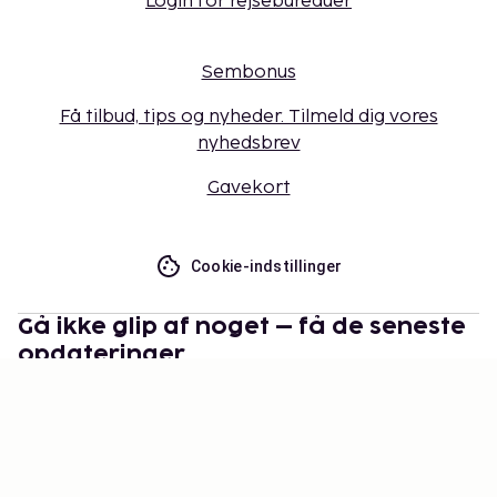
Login for rejsebureauer
Sembonus
Få tilbud, tips og nyheder. Tilmeld dig vores
nyhedsbrev
Gavekort
Cookie-indstillinger
Gå ikke glip af noget – få de seneste
opdateringer
Hold dig opdateret med det nyeste fra os! Få
rejsetips, inspiration og adgang til eksklusive tilbud.