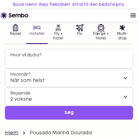
Book nemt. Rejs fleksibelt. Altid til den bedste pris.
Rejser
Hoteller
Fly +
Fly
Færge +
Multi-
hotel
Hotel
stop
Hvor vil du bo?
Hvornår?
Når som helst
Rejsende
2 voksne
Søg
Hjem
Pousada Manhã Dourada