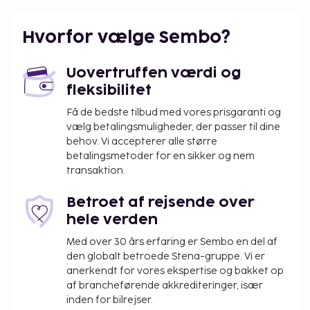
gratis brug af cykler og svævebane. Som gæst på
Pousada Manhã Dourada har du mulighed for at
Hvorfor vælge Sembo?
nyde et måltid på restauranten. Hvis du har lyst til at
mingle med de andre gæster, bør du tage med til en
Uovertruffen værdi og
gratis reception, der afholdes dagligt. Slut dagen af
fleksibilitet
med en drink i baren/loungen or strandbaren. Gratis
morgenmadsbuffet serveres dagligt fra kl. 08.00 til
Få de bedste tilbud med vores prisgaranti og
vælg betalingsmuligheder, der passer til dine
kl. 10.00.
behov. Vi accepterer alle større
Forældre eller værger, der rejser med et barn
betalingsmetoder for en sikker og nem
under 18 år, skal fremvise barnets fødselsattest
transaktion.
eller billed-ID (f.eks. pas) ved indtjekning. Ved
internationale rejser til Brasilien, hvor barnet
Betroet af rejsende over
kun rejser med en forælder eller værge, skal
hele verden
den pågældende forælder eller værge – ud
Med over 30 års erfaring er Sembo en del af
over barnets fødselsattest og billed-ID - også
den globalt betroede Stena-gruppe. Vi er
fremvise et samtykke, der er bekræftet
anerkendt for vores ekspertise og bakket op
notarielt og underskrevet af begge forældre. I
af brancheførende akkrediteringer, især
tilfælde af at den pågældende forælder eller
inden for bilrejser.