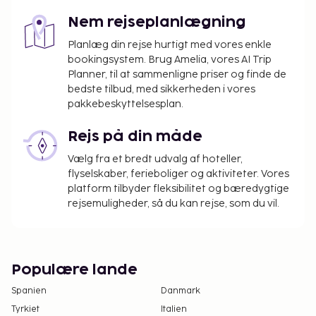
værge ikke kan/vil give dette samtykke, er en
retslig bemyndigelse påkrævet. Personer, der
Nem rejseplanlægning
planlægger at rejse til Brasilien med børn, skal
Planlæg din rejse hurtigt med vores enkle
kontakte det brasilianske konsulat forud for
bookingsystem. Brug Amelia, vores AI Trip
rejsen for at få yderligere oplysninger.
Planner, til at sammenligne priser og finde de
bedste tilbud, med sikkerheden i vores
pakkebeskyttelsesplan.
Rejs på din måde
Vælg fra et bredt udvalg af hoteller,
flyselskaber, ferieboliger og aktiviteter. Vores
platform tilbyder fleksibilitet og bæredygtige
rejsemuligheder, så du kan rejse, som du vil.
Populære lande
Spanien
Danmark
Tyrkiet
Italien