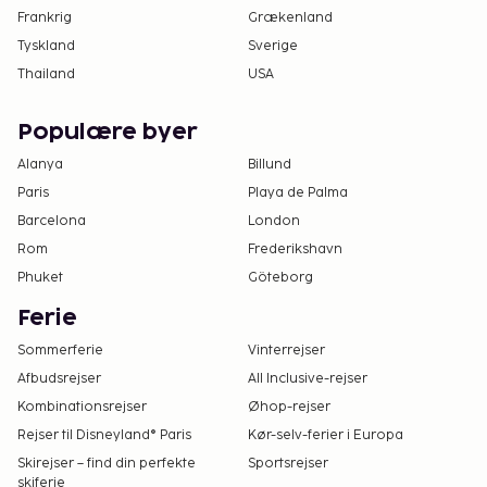
Frankrig
Grækenland
Tyskland
Sverige
Thailand
USA
Populære byer
Alanya
Billund
Paris
Playa de Palma
Barcelona
London
Rom
Frederikshavn
Phuket
Göteborg
Ferie
Sommerferie
Vinterrejser
Afbudsrejser
All Inclusive-rejser
Kombinationsrejser
Øhop-rejser
Rejser til Disneyland® Paris
Kør-selv-ferier i Europa
Skirejser – find din perfekte
Sportsrejser
skiferie