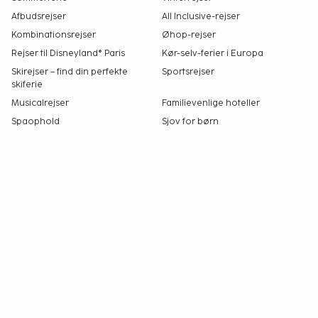
Afbudsrejser
All Inclusive-rejser
Kombinationsrejser
Øhop-rejser
Rejser til Disneyland® Paris
Kør-selv-ferier i Europa
Skirejser – find din perfekte
Sportsrejser
skiferie
Musicalrejser
Familievenlige hoteller
Spaophold
Sjov for børn