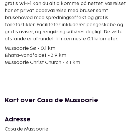
gratis Wi-Fi kan du altid komme på nettet. Værelset
har et privat badeværelse med bruser samt
brusehoved med spredningseffekt og gratis
toiletartikler. Faciliteter inkluderer pengeskabe og
gratis aviser, og rengøring udføres dagligt. De viste
afstande er afrundet til nærmeste 0,1 kilometer.
Mussoorie Sø - 0,1 km
Bhata-vandfaldet - 3,9 km
Mussoorie Christ Church - 4,1 km
Gun Hill - 4,4 km
Jharipani-vandfaldet - 5,8 km
Char Dukan - 6,2 km
St. Paul's Church - 6,2 km
Kommunal Park - 6,7 km
Kort over Casa de Mussoorie
Dalai Lama Hills - 6,9 km
George Everest Peak - 8,3 km
George Everest's House - 10,9 km
Adresse
Udsigtspunktet ved Skyernes Ende - 11,4 km
Casa de Mussoorie