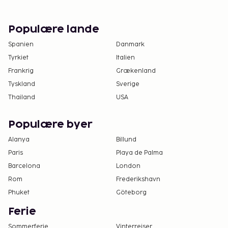
Populære lande
Spanien
Danmark
Tyrkiet
Italien
Frankrig
Grækenland
Tyskland
Sverige
Thailand
USA
Populære byer
Alanya
Billund
Paris
Playa de Palma
Barcelona
London
Rom
Frederikshavn
Phuket
Göteborg
Ferie
Sommerferie
Vinterrejser