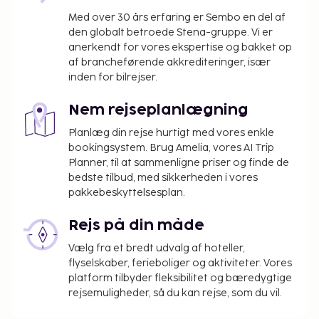
timer). Kontinental morgenmad tilbydes mod gebyr
Med over 30 års erfaring er Sembo en del af
dagligt fra kl. 07.30 til kl. 10.30.
den globalt betroede Stena-gruppe. Vi er
Gebyr for kontinental morgenmad: 250 INR for
anerkendt for vores ekspertise og bakket op
voksne og 100 INR for børn (cirkapriser)
af brancheførende akkrediteringer, især
Der er mulighed for køkken/tekøkken mod et
inden for bilrejser.
tillægsgebyr
Gebyr for ekstra seng: 699.0 INR pr. nat
Nem rejseplanlægning
Planlæg din rejse hurtigt med vores enkle
Ovenstående liste er muligvis ikke fuldstændig.
bookingsystem. Brug Amelia, vores AI Trip
Gebyrer og depositummer inkluderer muligvis ikke
Planner, til at sammenligne priser og finde de
skat og kan ændres uden varsel.
bedste tilbud, med sikkerheden i vores
Ingen kæledyr er tilladt på hotellet. Dette
pakkebeskyttelsesplan.
gælder også servicedyr som f.eks. førerhunde.
Det er nødvendigt at have en bil for at komme
Rejs på din måde
til og fra dette overnatningssted.
Vælg fra et bredt udvalg af hoteller,
Gæster kan få adgang til deres værelser med
flyselskaber, ferieboliger og aktiviteter. Vores
en mobilenhed.
platform tilbyder fleksibilitet og bæredygtige
rejsemuligheder, så du kan rejse, som du vil.