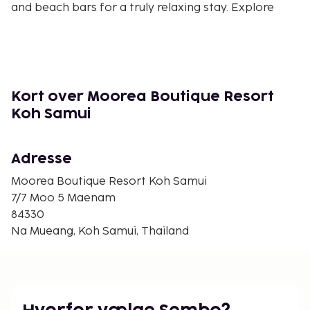
and beach bars for a truly relaxing stay. Explore
nearby attractions such as Ban Tai Beach, Maenam
Pier, and Fisherman's Village Plaza for a taste of
Koh Samui's charm.
Book now for an unforgettable stay at Moorea
Boutique Resort Koh Samui.
Kort over Moorea Boutique Resort
Koh Samui
Near Secret Buddha Garden
Adresse
Moorea Boutique Resort Koh Samui
7/7 Moo 5 Maenam
84330
Na Mueang, Koh Samui, Thailand