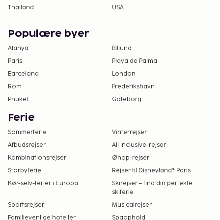
Thailand
USA
Populære byer
Alanya
Billund
Paris
Playa de Palma
Barcelona
London
Rom
Frederikshavn
Phuket
Göteborg
Ferie
Sommerferie
Vinterrejser
Afbudsrejser
All Inclusive-rejser
Kombinationsrejser
Øhop-rejser
Storbyferie
Rejser til Disneyland® Paris
Kør-selv-ferier i Europa
Skirejser – find din perfekte
skiferie
Sportsrejser
Musicalrejser
Familievenlige hoteller
Spaophold