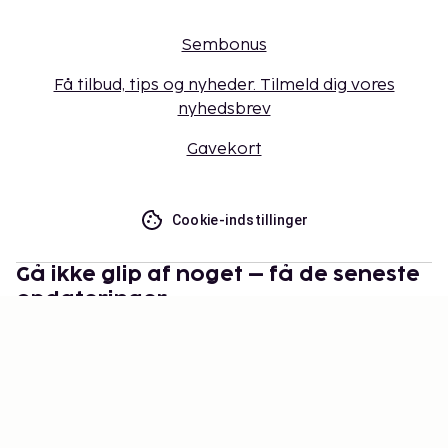
Sembonus
Få tilbud, tips og nyheder. Tilmeld dig vores
nyhedsbrev
Gavekort
Cookie-indstillinger
Gå ikke glip af noget – få de seneste
opdateringer
Hold dig opdateret med det nyeste fra os! Få
rejsetips, inspiration og adgang til eksklusive tilbud.
Abonner