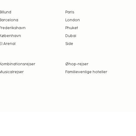
Billund
Paris
Barcelona
London
Frederikshavn
Phuket
København
Dubai
El Arenal
Side
Kombinationsrejser
Øhop-rejser
Musicalrejser
Familievenlige hoteller