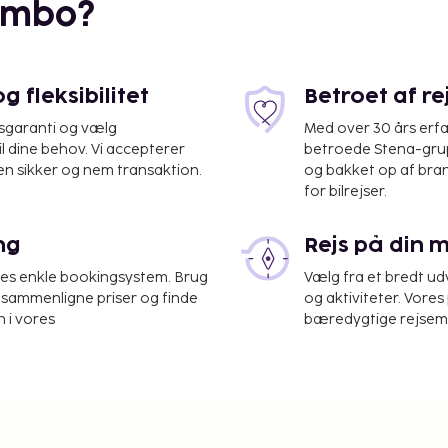
embo?
 fleksibilitet
Betroet af r
isgaranti og vælg
Med over 30 års erfa
il dine behov. Vi accepterer
betroede Stena-grup
en sikker og nem transaktion.
og bakket op af bra
for bilrejser.
ng
Rejs på din 
ale Lufthavn (COK) - 1,5
res enkle bookingsystem. Brug
Vælg fra et bredt udv
at sammenligne priser og finde
og aktiviteter. Vores 
 i vores
bæredygtige rejsemul
t forretningscenter,
Planlægger du et
råde på 28 kvadratmeter
 mødelokaler.
t). Fra en terrasse og en