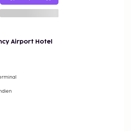
ncy Airport Hotel
erminal
ndien