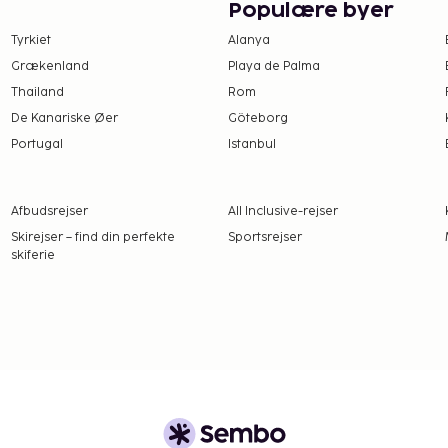
rage fordel af rekreative
Populære byer
på dette hotel inkluderer
Tyrkiet
Alanya
 og pejs i lobbyen. Som
Grækenland
Playa de Palma
for at nyde et måltid på
Thailand
Rom
 andre gæster, bør du
igt. Dette hotel har en
De Kanariske Øer
Göteborg
ns du bestiller din
Portugal
Istanbul
Afbudsrejser
All Inclusive-rejser
Skirejser – find din perfekte
Sportsrejser
Gebyrer og depositummer
skiferie
arsel.
ervationer kan foretages
a kontaktoplysningerne i
ærelserne.
e værelser, som kan
ed. Gæster kan anmode