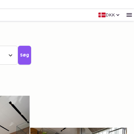
DKK
Søg