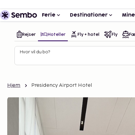
Ferie
Destinationer
Mine
Rejser
Hoteller
Fly + hotel
Fly
Fæ
Hvor vil du bo?
Hjem
Presidency Airport Hotel