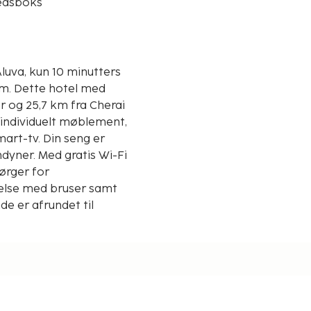
edsboks
luva, kun 10 minutters
med
er og 25,7 km fra Cherai
 individuelt møblement,
art-tv. Din seng er
dyner. Med gratis Wi-Fi
ørger for
else med bruser samt
de er afrundet til