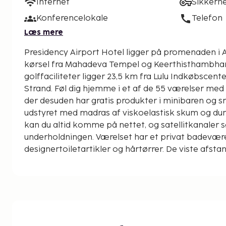
Internet
Sikkerh
Konferencelokale
Telefon
Læs mere
Presidency Airport Hotel ligger på promenaden i A
kørsel fra Mahadeva Tempel og Keerthisthambham. Dette hotel 
golffaciliteter ligger 23,5 km fra Lulu Indkøbscent
Strand. Føl dig hjemme i et af de 55 værelser med
der desuden har gratis produkter i minibaren og sm
udstyret med madras af viskoelastisk skum og dun
kan du altid komme på nettet, og satellitkanaler s
underholdningen. Værelset har et privat badevær
designertoiletartikler og hårtørrer. De viste afstan
nærmeste 0,1 kilometer.
Ramakrishna Ashram - 7,6 km
Mahadeva Tempel - 8,8 km
Keerthisthambham - 8,8 km
Chalakudy Flod - 11 km