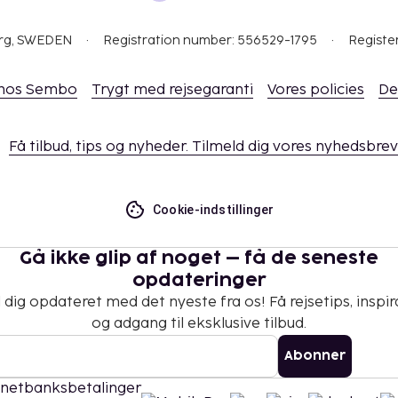
gsstedet direkte via
telsen.
org, SWEDEN
Registration number: 556529-1795
Registe
ælder også servicedyr som
 hos Sembo
Trygt med rejsegaranti
Vores policies
De
lle seksuelle
igt).
Få tilbud, tips og nyheder. Tilmeld dig vores nyhedsbrev
Cookie-indstillinger
Gå ikke glip af noget – få de seneste
opdateringer
 dig opdateret med det nyeste fra os! Få rejsetips, inspir
og adgang til eksklusive tilbud.
Abonner