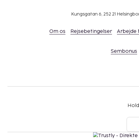
om disse værelser ved at kontakte overnatnin
kontaktoplysningerne på reservationsbekræf
Kungsgatan 6, 252 21 Helsingb
Ingen kæledyr er tilladt på hotellet. Dette g
f.eks. førerhunde.
Om os
Rejsebetingelser
Arbejde
Dette overnatningssted tager mod gæster af a
orienteringer og kønsidentiteter (LGBTQ+-venl
Sembonus
Hold