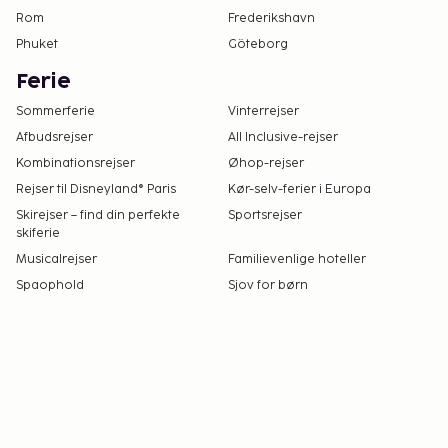
Rom
Frederikshavn
Phuket
Göteborg
Ferie
Sommerferie
Vinterrejser
Afbudsrejser
All Inclusive-rejser
Kombinationsrejser
Øhop-rejser
Rejser til Disneyland® Paris
Kør-selv-ferier i Europa
Skirejser – find din perfekte
Sportsrejser
skiferie
Musicalrejser
Familievenlige hoteller
Spaophold
Sjov for børn