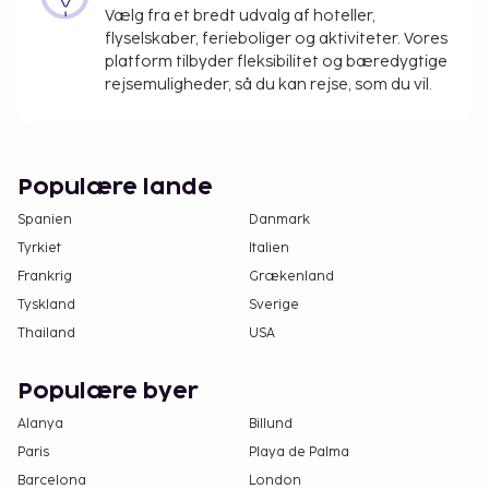
Vælg fra et bredt udvalg af hoteller,
Poolen er tilgængelig fra kl. 09.00 til kl. 22.00.
flyselskaber, ferieboliger og aktiviteter. Vores
Dette overnatningssted tillader kun kæledyr på
platform tilbyder fleksibilitet og bæredygtige
specifikke værelser (der skal betales
rejsemuligheder, så du kan rejse, som du vil.
tillægsgebyr, som kan findes i afsnittet om
gebyrer). Gæster kan anmode om et af disse
værelser ved at kontakte overnatningsstedet
direkte via kontaktoplysningerne i
Populære lande
reservationsbekræftelsen.
Spanien
Danmark
Der er mulighed for kontaktløs betaling for alle
Tyrkiet
Italien
transaktioner.
Frankrig
Grækenland
Tyskland
Sverige
Thailand
USA
Populære byer
Alanya
Billund
Paris
Playa de Palma
Barcelona
London