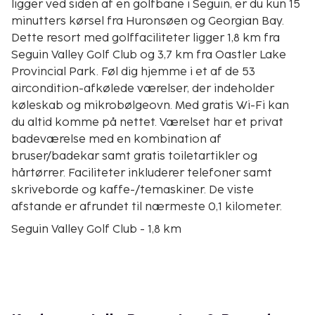
ligger ved siden af en golfbane i Seguin, er du kun 15
minutters kørsel fra Huronsøen og Georgian Bay.
Dette resort med golffaciliteter ligger 1,8 km fra
Seguin Valley Golf Club og 3,7 km fra Oastler Lake
Provincial Park. Føl dig hjemme i et af de 53
aircondition-afkølede værelser, der indeholder
køleskab og mikrobølgeovn. Med gratis Wi-Fi kan
du altid komme på nettet. Værelset har et privat
badeværelse med en kombination af
bruser/badekar samt gratis toiletartikler og
hårtørrer. Faciliteter inkluderer telefoner samt
skriveborde og kaffe-/temaskiner. De viste
afstande er afrundet til nærmeste 0,1 kilometer.
Seguin Valley Golf Club - 1,8 km
Oastler Lake Provincial Park - 3,6 km
Oastler Lake - 3,8 km
French River Provincial Park - 6,1 km
Slocum Island - 7,1 km
Horseshoe Lake Beach - 8,8 km