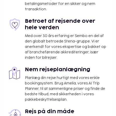
motionscenter og en indendørs pool. Dette resort
betalingsmetoder for en sikker og nem
transaktion.
tilbyder desuden gratis trådløs internetadgang,
bryllupsfaciliteter og pejs i lobbyen. Spis dig mæt i
Betroet af rejsende over
lokale og internationale retter på Jolly Roger
hele verden
Restaurant, en familierestaurant, hvor du kan nyde
en drink i baren/loungen. Du kan også blive på
Med over 30 års erfaring er Sembo en del af
værelset, hvor der er mulighed for roomservice.
den globalt betroede Stena-gruppe. Vi er
anerkendt for vores ekspertise og bakket op
Gratis kontinental morgenmad serveres dagligt fra
af brancheførende akkrediteringer, især
kl. 07.30 til kl. 10.30.
inden for bilrejser.
Tillægsgebyr for kæledyr: CAD 22.60 pr.
kæledyr pr. ophold
Nem rejseplanlægning
Der opkræves ikke gebyrer for servicedyr
Planlæg din rejse hurtigt med vores enkle
Gebyr for ekstra seng: 20.0 CAD pr. dag
bookingsystem. Brug Amelia, vores AI Trip
Ovenstående liste er muligvis ikke fuldstændig.
Planner, til at sammenligne priser og finde de
bedste tilbud, med sikkerheden i vores
Gebyrer og depositummer inkluderer muligvis ikke
pakkebeskyttelsesplan.
skat og kan ændres uden varsel.
Den udendørs pool har åbent fra juni til
Rejs på din måde
september.