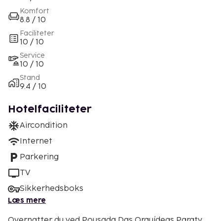
Komfort
8.8 / 10
Faciliteter
10 / 10
Service
10 / 10
Stand
9.4 / 10
Hotelfaciliteter
Aircondition
Internet
Parkering
TV
Sikkerhedsboks
Læs mere
Overnatter du ved Pousada Das Orquídeas Paraty,