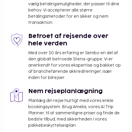
at nyde et måltid på restauranten. Gratis
vælg betalingsmuligheder, der passer til dine
behov. Vi accepterer alle større
morgenmadsbuffet serveres dagligt fra kl. 08.00 til
betalingsmetoder for en sikker og nem
kl. 09.30.
transaktion.
Forældre eller værger, der rejser med et barn
under 18 år, skal fremvise barnets fødselsattest
Betroet af rejsende over
eller billed-ID (f.eks. pas) ved indtjekning. Ved
hele verden
internationale rejser til Brasilien, hvor barnet
Med over 30 års erfaring er Sembo en del af
kun rejser med en forælder eller værge, skal
den globalt betroede Stena-gruppe. Vi er
den pågældende forælder eller værge – ud
anerkendt for vores ekspertise og bakket op
over barnets fødselsattest og billed-ID - også
af brancheførende akkrediteringer, især
fremvise et samtykke, der er bekræftet
inden for bilrejser.
notarielt og underskrevet af begge forældre. I
tilfælde af at den pågældende forælder eller
Nem rejseplanlægning
værge ikke kan/vil give dette samtykke, er en
Planlæg din rejse hurtigt med vores enkle
retslig bemyndigelse påkrævet. Personer, der
bookingsystem. Brug Amelia, vores AI Trip
planlægger at rejse til Brasilien med børn, skal
Planner, til at sammenligne priser og finde de
kontakte det brasilianske konsulat forud for
bedste tilbud, med sikkerheden i vores
rejsen for at få yderligere oplysninger.
pakkebeskyttelsesplan.