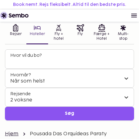
Book nemt. Rejs fleksibelt. Altid til den bedste pris.
Rejser
Hoteller
Fly +
Fly
Færge +
Multi-
hotel
Hotel
stop
Hvor vil du bo?
Hvornår?
Når som helst
Rejsende
2 voksne
Søg
Hjem
Pousada Das Orquídeas Paraty