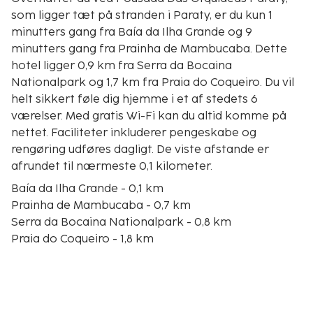
som ligger tæt på stranden i Paraty, er du kun 1
minutters gang fra Baía da Ilha Grande og 9
minutters gang fra Prainha de Mambucaba. Dette
hotel ligger 0,9 km fra Serra da Bocaina
Nationalpark og 1,7 km fra Praia do Coqueiro. Du vil
helt sikkert føle dig hjemme i et af stedets 6
værelser. Med gratis Wi-Fi kan du altid komme på
nettet. Faciliteter inkluderer pengeskabe og
rengøring udføres dagligt. De viste afstande er
afrundet til nærmeste 0,1 kilometer.
Baía da Ilha Grande - 0,1 km
Prainha de Mambucaba - 0,7 km
Serra da Bocaina Nationalpark - 0,8 km
Praia do Coqueiro - 1,8 km
Mambucaba Strand - 5,3 km
Tarituba Strand - 5,6 km
São Gonçalinho Beach - 7,7 km
Maria Izabel - 7,9 km