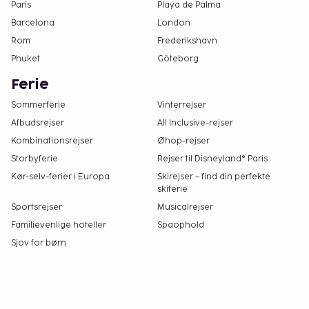
Paris
Playa de Palma
Barcelona
London
Rom
Frederikshavn
Phuket
Göteborg
Ferie
Sommerferie
Vinterrejser
Afbudsrejser
All Inclusive-rejser
Kombinationsrejser
Øhop-rejser
Storbyferie
Rejser til Disneyland® Paris
Kør-selv-ferier i Europa
Skirejser – find din perfekte
skiferie
Sportsrejser
Musicalrejser
Familievenlige hoteller
Spaophold
Sjov for børn