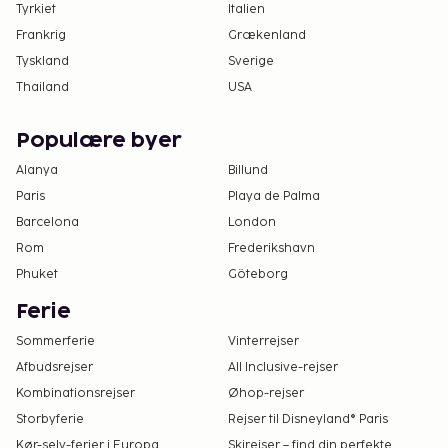
Tyrkiet
Italien
Frankrig
Grækenland
Tyskland
Sverige
Thailand
USA
Populære byer
Alanya
Billund
Paris
Playa de Palma
Barcelona
London
Rom
Frederikshavn
Phuket
Göteborg
Ferie
Sommerferie
Vinterrejser
Afbudsrejser
All Inclusive-rejser
Kombinationsrejser
Øhop-rejser
Storbyferie
Rejser til Disneyland® Paris
Kør-selv-ferier i Europa
Skirejser – find din perfekte