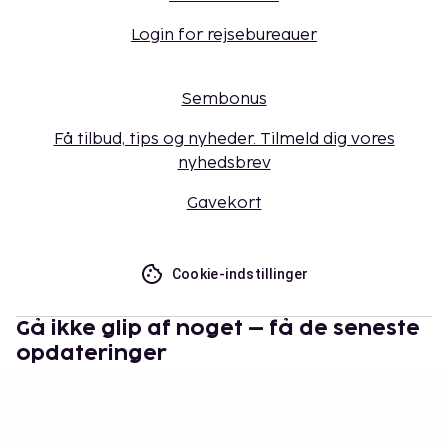
Login for rejsebureauer
Sembonus
Få tilbud, tips og nyheder. Tilmeld dig vores
nyhedsbrev
Gavekort
Cookie-indstillinger
Gå ikke glip af noget – få de seneste
opdateringer
Hold dig opdateret med det nyeste fra os! Få
rejsetips, inspiration og adgang til eksklusive tilbud.