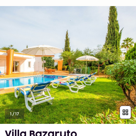
1
/
17
Villa Bazaruto