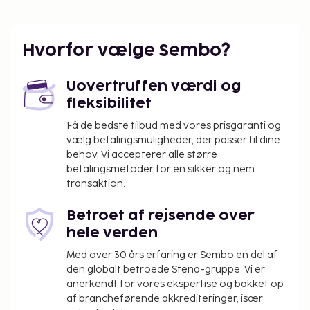
Faro (FAO-Faro Intl.) - 47,3 km
Gratis selvstændig parkering er til rådighed på
stedet.
Hvorfor vælge Sembo?
Du vil blive bedt om at betale følgende på
overnatningsstedet. Gebyrer inkluderer muligvis
Uovertruffen værdi og
skatter:
fleksibilitet
Byen pålægger en skat, som opkræves på
Få de bedste tilbud med vores prisgaranti og
overnatningsstedet. Skatten er sæsonbestemt
vælg betalingsmuligheder, der passer til dine
og gælder ikke nødvendigvis hele året.
behov. Vi accepterer alle større
Yderligere undtagelser og reduktioner kan
betalingsmetoder for en sikker og nem
transaktion.
gælde. For yderligere oplysninger bedes du
kontakte overnatningsstedet via
Betroet af rejsende over
kontaktoplysningerne angivet i
hele verden
reservationsbekræftelsen.
Der pålægges en byskat: Fra den 1. november til
Med over 30 års erfaring er Sembo en del af
den 31. marts, 0.00 EUR pr. person pr. nat op til 7
den globalt betroede Stena-gruppe. Vi er
anerkendt for vores ekspertise og bakket op
nætter. Denne skat gælder ikke for børn under
af brancheførende akkrediteringer, især
13 år.