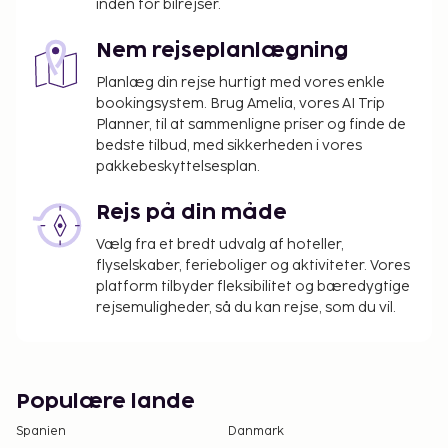
inden for bilrejser.
Der pålægges en byskat: Fra den 1. april til den
31. oktober, 2.00 EUR pr. person pr. nat op til 7
Nem rejseplanlægning
nætter. Denne skat gælder ikke for børn under
Planlæg din rejse hurtigt med vores enkle
13 år.
bookingsystem. Brug Amelia, vores AI Trip
Gæster opkræves et skadesdepositum på 350
Planner, til at sammenligne priser og finde de
EUR før indtjekning.
bedste tilbud, med sikkerheden i vores
pakkebeskyttelsesplan.
Vi har medtaget alle gebyrer, som
overnatningsstedet har oplyst.
Rejs på din måde
Gebyr for baby-/barneseng: 3.0 EUR pr. nat
Vælg fra et bredt udvalg af hoteller,
flyselskaber, ferieboliger og aktiviteter. Vores
Ovenstående liste er muligvis ikke fuldstændig.
platform tilbyder fleksibilitet og bæredygtige
Gebyrer og depositummer inkluderer muligvis ikke
rejsemuligheder, så du kan rejse, som du vil.
skat og kan ændres uden varsel.
Populære lande
Spanien
Danmark