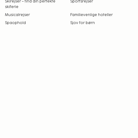
Skirejser – find din perfekte
Sportsrejser
skiferie
Musicalrejser
Familievenlige hoteller
Spaophold
Sjov for børn