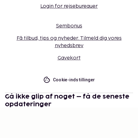
Login for rejsebureauer
Sembonus
Få tilbud, tips og nyheder. Tilmeld dig vores
nyhedsbrev
Gavekort
Cookie-indstillinger
Gå ikke glip af noget – få de seneste
opdateringer
Hold dig opdateret med det nyeste fra os! Få
rejsetips, inspiration og adgang til eksklusive tilbud.