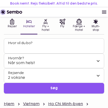
Book nemt. Rejs fleksibelt. Altid til den bedste pris.
Rejser
Hoteller
Fly +
Fly
Færge +
Multi-
hotel
Hotel
stop
Hvor vil du bo?
Hvornår?
Når som helst
Rejsende
2 voksne
Søg
Hjem
Vietnam
Ho Chi Minh-byen