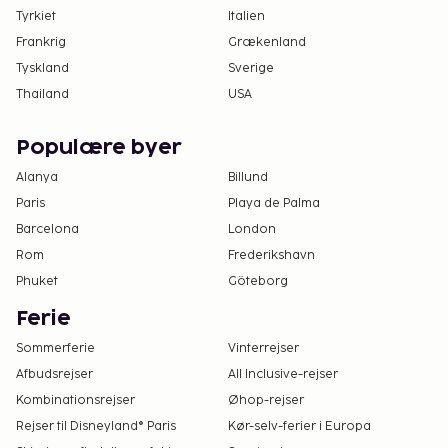
Tyrkiet
Italien
Frankrig
Grækenland
Tyskland
Sverige
Thailand
USA
Populære byer
Alanya
Billund
Paris
Playa de Palma
Barcelona
London
Rom
Frederikshavn
Phuket
Göteborg
Ferie
Sommerferie
Vinterrejser
Afbudsrejser
All Inclusive-rejser
Kombinationsrejser
Øhop-rejser
Rejser til Disneyland® Paris
Kør-selv-ferier i Europa