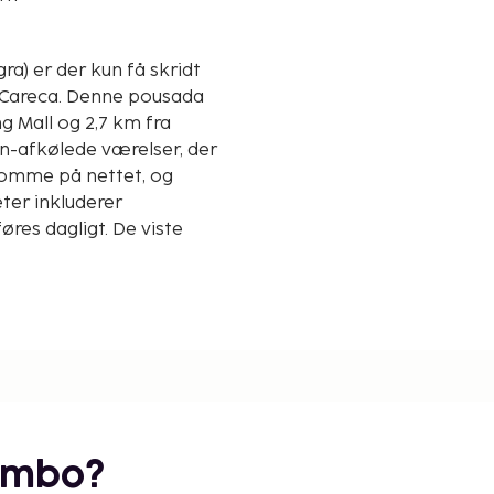
a) er der kun få skridt
ne pousada
g Mall og 2,7 km fra
on-afkølede værelser, der
 komme på nettet, og
eter inkluderer
es dagligt. De viste
embo?