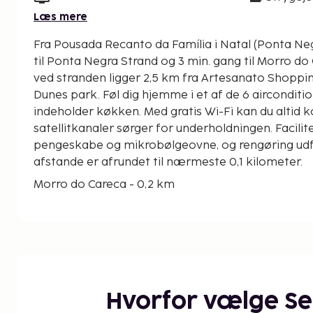
Læs mere
Fra Pousada Recanto da Família i Natal (Ponta Negr
til Ponta Negra Strand og 3 min. gang til Morro do Careca. Den
ved stranden ligger 2,5 km fra Artesanato Shoppin
Dunes park. Føl dig hjemme i et af de 6 airconditi
indeholder køkken. Med gratis Wi-Fi kan du altid
satellitkanaler sørger for underholdningen. Facilit
pengeskabe og mikrobølgeovne, og rengøring udfør
afstande er afrundet til nærmeste 0,1 kilometer.
Morro do Careca - 0,2 km
Ponta Negra Strand - 0,4 km
Artesanato Shopping Mall - 1,7 km
Artesanato Villarte Indkøbscenter - 1,7 km
Nordestão - Rota do Sol - 1,8 km
Frasqueirao Stadion - 1,9 km
Ponta Negra Håndværksmesse - 2,1 km
Hvorfor vælge S
Dunes park - 2,5 km