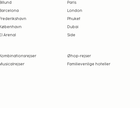
Billund
Paris
Barcelona
London
Frederikshavn
Phuket
København
Dubai
El Arenal
Side
Kombinationsrejser
Øhop-rejser
Musicalrejser
Familievenlige hoteller