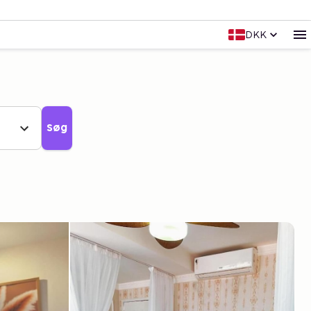
DKK
Søg