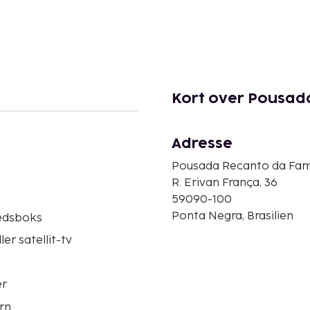
Kort over Pousad
Adresse
Pousada Recanto da Famí
R. Erivan França, 36
59090-100
Ponta Negra, Brasilien
edsboks
ler satellit-tv
er
rn