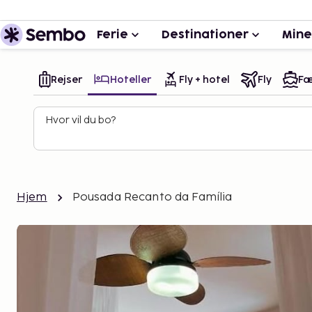
Ferie
Destinationer
Mine
Rejser
Hoteller
Fly + hotel
Fly
Fæ
Hvor vil du bo?
Hjem
Pousada Recanto da Família