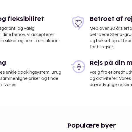
 fleksibilitet
Betroet af r
isgaranti og vælg
Med over 30 års erfa
il dine behov. Vi accepterer
betroede Stena-grup
en sikker og nem transaktion.
og bakket op af bra
for bilrejser.
dor Aluizio Alves Intl.)
ng
Rejs på din 
den skønne udsigt, og du
res enkle bookingsystem. Brug
Vælg fra et bredt udv
internetadgang. Slap af
at sammenligne priser og finde
og aktiviteter. Vores 
randbarer. Gratis komplet
 i vores
bæredygtige rejsemul
. 09.30.
under 18 år, skal fremvise
s) ved indtjekning. Ved
 kun rejser med en
rælder eller værge – ud
Populære byer
å fremvise et samtykke,