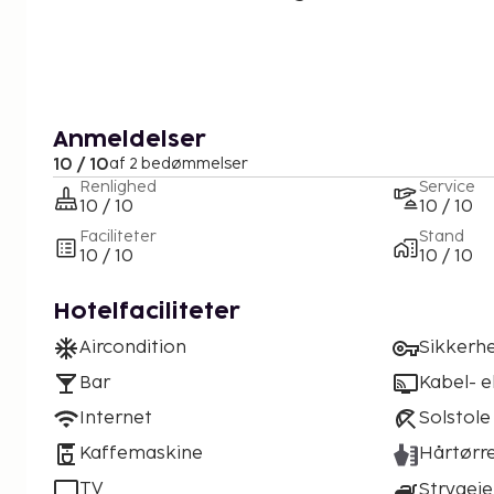
Anmeldelser
10 / 10
af 2 bedømmelser
Renlighed
Service
10 / 10
10 / 10
Faciliteter
Stand
10 / 10
10 / 10
Hotelfaciliteter
Aircondition
Sikkerh
Bar
Kabel- el
Internet
Solstole
Kaffemaskine
Hårtørr
TV
Strygeje