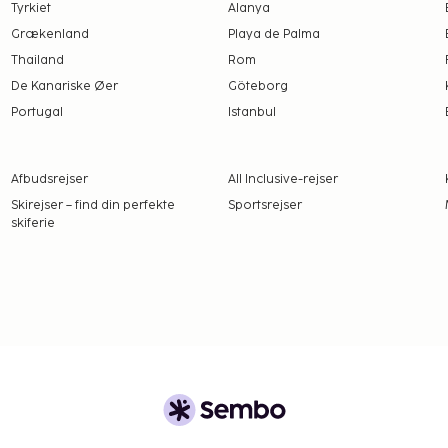
 begge forældre. I
Tyrkiet
Alanya
værge ikke kan/vil give
Grækenland
Playa de Palma
åkrævet. Personer, der
Thailand
Rom
al kontakte det
De Kanariske Øer
Göteborg
 yderligere oplysninger.
Portugal
Istanbul
ælder også servicedyr som
Afbudsrejser
All Inclusive-rejser
Skirejser – find din perfekte
Sportsrejser
skiferie