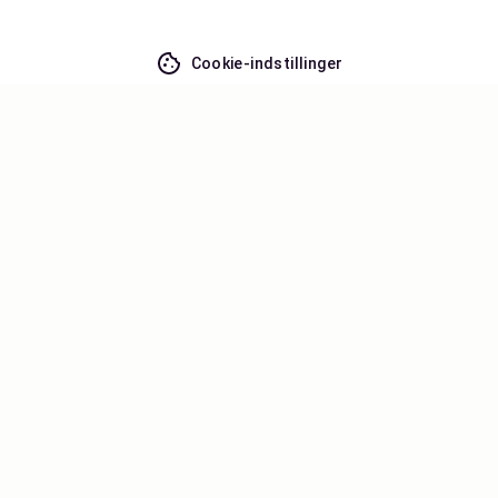
Cookie-indstillinger
Gå ikke glip af noget – få de seneste
opdateringer
Hold dig opdateret med det nyeste fra os! Få
rejsetips, inspiration og adgang til eksklusive tilbud.
Abonner
©
2026
Stena Line Travel Group AB