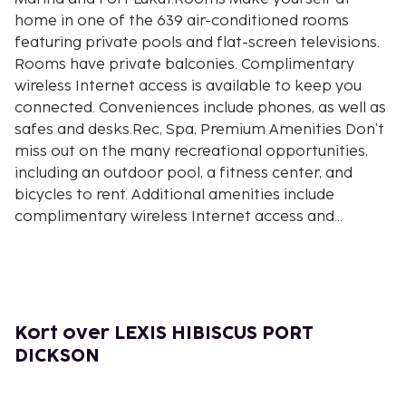
home in one of the 639 air-conditioned rooms
featuring private pools and flat-screen televisions.
Rooms have private balconies. Complimentary
wireless Internet access is available to keep you
connected. Conveniences include phones, as well as
safes and desks.Rec, Spa, Premium Amenities Don’t
miss out on the many recreational opportunities,
including an outdoor pool, a fitness center, and
bicycles to rent. Additional amenities include
complimentary wireless Internet access and
concierge services.Dining Enjoy a meal at a
restaurant or in a coffee shop/café. Or stay in and
take advantage of the hotel's 24-hour room
service. Quench your thirst with your favorite drink
at a bar/lounge.Business, Other Amenities Featured
Kort over LEXIS HIBISCUS PORT
amenities include limo/town car service,
DICKSON
complimentary newspapers in the lobby, and dry
cleaning/laundry services. This hotel has 10 meeting