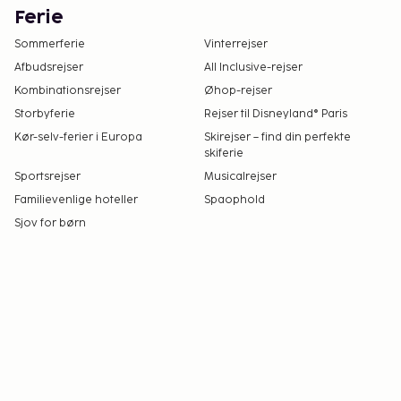
Ferie
Sommerferie
Vinterrejser
Afbudsrejser
All Inclusive-rejser
Kombinationsrejser
Øhop-rejser
Storbyferie
Rejser til Disneyland® Paris
Kør-selv-ferier i Europa
Skirejser – find din perfekte
skiferie
Sportsrejser
Musicalrejser
Familievenlige hoteller
Spaophold
Sjov for børn