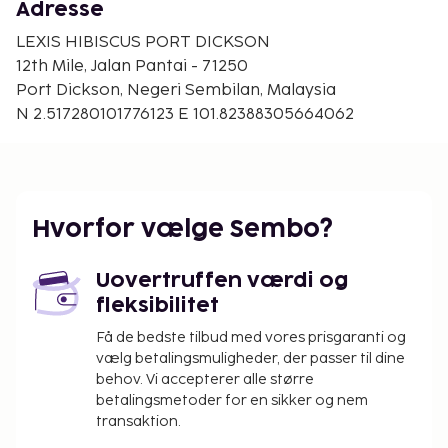
rooms available for events. Free self parking is
Adresse
available onsite.
LEXIS HIBISCUS PORT DICKSON
12th Mile, Jalan Pantai - 71250
Port Dickson, Negeri Sembilan, Malaysia
N 2.517280101776123 E 101.82388305664062
Hvorfor vælge Sembo?
Uovertruffen værdi og
fleksibilitet
Få de bedste tilbud med vores prisgaranti og
vælg betalingsmuligheder, der passer til dine
behov. Vi accepterer alle større
betalingsmetoder for en sikker og nem
transaktion.