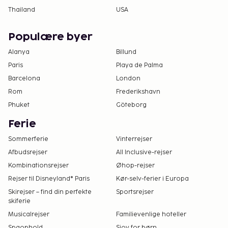
Thailand
USA
Populære byer
Alanya
Billund
Paris
Playa de Palma
Barcelona
London
Rom
Frederikshavn
Phuket
Göteborg
Ferie
Sommerferie
Vinterrejser
Afbudsrejser
All Inclusive-rejser
Kombinationsrejser
Øhop-rejser
Rejser til Disneyland® Paris
Kør-selv-ferier i Europa
Skirejser – find din perfekte
Sportsrejser
skiferie
Musicalrejser
Familievenlige hoteller
Spaophold
Sjov for børn