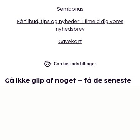
Sembonus
Få tilbud, tips og nyheder. Tilmeld dig vores
nyhedsbrev
Gavekort
Cookie-indstillinger
Gå ikke glip af noget – få de seneste
opdateringer
Hold dig opdateret med det nyeste fra os! Få
rejsetips, inspiration og adgang til eksklusive tilbud.
Abonner