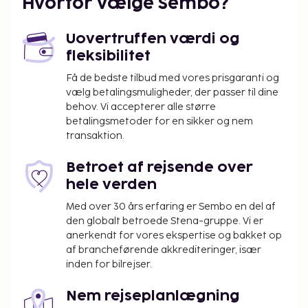
Hvorfor vælge Sembo?
faciliteter, såsom en udendørs pool. Andre
faciliteter på denne villa inkluderer gratis trådløs
Uovertruffen værdi og
internetadgang, picnicområde og havegrill.
fleksibilitet
Som følge af nationale reguleringer kan der
ikke overføres mere end 500 EUR i kontanter
Få de bedste tilbud med vores prisgaranti og
vælg betalingsmuligheder, der passer til dine
på dette overnatningssted. Kontakt
behov. Vi accepterer alle større
overnatningsstedet via kontaktoplysningerne i
betalingsmetoder for en sikker og nem
reservationsbekræftelsen for flere oplysninger.
transaktion.
Betroet af rejsende over
hele verden
Med over 30 års erfaring er Sembo en del af
den globalt betroede Stena-gruppe. Vi er
anerkendt for vores ekspertise og bakket op
af brancheførende akkrediteringer, især
inden for bilrejser.
Nem rejseplanlægning