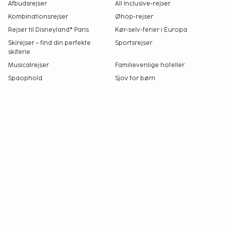
Afbudsrejser
All Inclusive-rejser
Kombinationsrejser
Øhop-rejser
Rejser til Disneyland® Paris
Kør-selv-ferier i Europa
Skirejser – find din perfekte
Sportsrejser
skiferie
Musicalrejser
Familievenlige hoteller
Spaophold
Sjov for børn