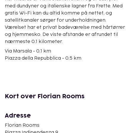
med dundyner og italienske lagner fra Frette. Med
gratis Wi-Fi kan du altid komme på nettet, og
satellitkanaler sørger for underholdningen.
Værelset har et privat badeværelse med hårtørrer
og hjemmesko. De viste afstande er afrundet til
nærmeste 0,1 kilometer.
Via Marsala - 0,1 km
Piazza della Repubblica - 0,5 km
Via XX Settembre - 0,6 km
Via Nazionale - 0,6 km
Teatro dell'Opera di Roma - 0,6 km
Quirinale - 0,7 km
Basilica di Santa Maria Maggiore - 0,8 km
Kort over Florian Rooms
Via Nomentana - 0,9 km
Piazza Santa Maria Maggiore - 1 km
Roma-La Sapienza Universitet - 1 km
Adresse
San Carlo alle Quattro Fontane Kirke - 1,1 km
Florian Rooms
Via del Boschetto - 1,2 km
Piazza Indipendenza 9