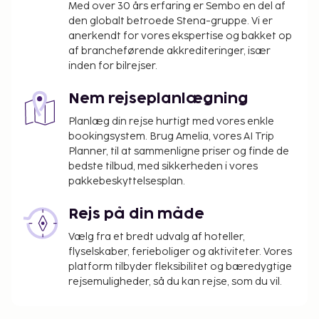
Med over 30 års erfaring er Sembo en del af
Du vil blive bedt om at betale følgende på
den globalt betroede Stena-gruppe. Vi er
overnatningsstedet. Gebyrer inkluderer muligvis
anerkendt for vores ekspertise og bakket op
skatter:
af brancheførende akkrediteringer, især
inden for bilrejser.
Depositum for beskadigelse: EUR 200 pr.
ophold
Nem rejseplanlægning
Der pålægges en byskat: EUR 7.00 pr. person pr.
Planlæg din rejse hurtigt med vores enkle
nat, op til 10 nætter. Denne skat gælder ikke
bookingsystem. Brug Amelia, vores AI Trip
for børn under 10 år.
Planner, til at sammenligne priser og finde de
bedste tilbud, med sikkerheden i vores
Vi har medtaget alle gebyrer, som
pakkebeskyttelsesplan.
overnatningsstedet har oplyst.
Gebyr for morgenmad tilberedt efter bestilling:
Rejs på din måde
Mellem 7.00 og 16.00 EUR for voksne og mellem
Vælg fra et bredt udvalg af hoteller,
7.00 og 16.00 EUR for børn (cirkapriser)
flyselskaber, ferieboliger og aktiviteter. Vores
platform tilbyder fleksibilitet og bæredygtige
Ovenstående liste er muligvis ikke fuldstændig.
rejsemuligheder, så du kan rejse, som du vil.
Gebyrer og depositummer inkluderer muligvis ikke
skat og kan ændres uden varsel.