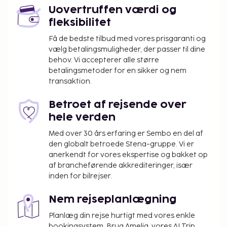
tilbyder desuden gratis trådløs internetadgang,
Uovertruffen værdi og
picnicområde og havegrill.
fleksibilitet
Som følge af nationale reguleringer kan der
ikke overføres mere end 500 EUR i kontanter
Få de bedste tilbud med vores prisgaranti og
vælg betalingsmuligheder, der passer til dine
på dette overnatningssted. Kontakt
behov. Vi accepterer alle større
overnatningsstedet via kontaktoplysningerne i
betalingsmetoder for en sikker og nem
reservationsbekræftelsen for flere oplysninger.
transaktion.
Betroet af rejsende over
hele verden
Med over 30 års erfaring er Sembo en del af
den globalt betroede Stena-gruppe. Vi er
anerkendt for vores ekspertise og bakket op
af brancheførende akkrediteringer, især
inden for bilrejser.
Nem rejseplanlægning
Planlæg din rejse hurtigt med vores enkle
bookingsystem. Brug Amelia, vores AI Trip