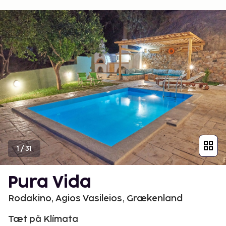
1
/
31
Pura Vida
Rodakino, Agios Vasileios, Grækenland
Tæt på Klímata