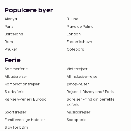
Populære byer
Alanya
Billund
Paris
Playa de Palma
Barcelona
London
Rom
Frederikshavn
Phuket
Göteborg
Ferie
Sommerferie
Vinterrejser
Afbudsrejser
All Inclusive-rejser
Kombinationsrejser
Øhop-rejser
Storbyferie
Rejser til Disneyland® Paris
Kør-selv-ferier i Europa
Skirejser – find din perfekte
skiferie
Sportsrejser
Musicalrejser
Familievenlige hoteller
Spaophold
Sjov for børn