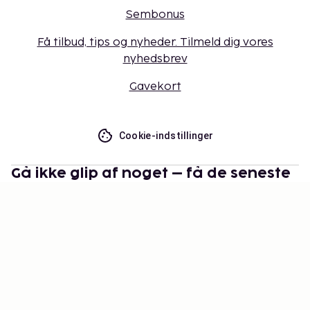
Sembonus
Få tilbud, tips og nyheder. Tilmeld dig vores
nyhedsbrev
Gavekort
Cookie-indstillinger
Gå ikke glip af noget – få de seneste
opdateringer
Hold dig opdateret med det nyeste fra os! Få
rejsetips, inspiration og adgang til eksklusive tilbud.
Abonner