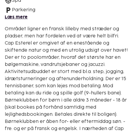
Spa
Parkering
Læs mere
Området ligner en fransk lilleby med stræder og
pladser, men har fordelen ved at være helt bilfri.
Cap Esterel er omgivet af en enestående og
skiftende natur og med en utrolig udsigt over havet!
Der er to poolområder, hvoraf det største har en
bølgemaskine, vandrutsjebaner og jacuzzi.
Aktivitetsudbuddet er stort med bl.a. step, jogging,
idrætsturneringer og aftenunderholdning. Der er 15
tennisbaner, som kan lejes mod betaling. Mod
betaling kan du ride og spille golf (9-hullers bane).
Børneklubben for børn i alle aldre 3 måneder - 18 år
(skal bookes på forhånd samtidig med
lejlighedsbookingen. Betales direkte til boligen).
Børneklubben er åben for- eller eftermiddag søn. -
fre. og er på fransk og engelsk. I nærheden af Cap