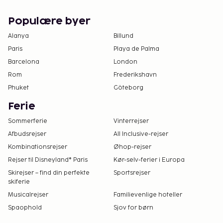
Populære byer
Alanya
Billund
Paris
Playa de Palma
Barcelona
London
Rom
Frederikshavn
Phuket
Göteborg
Ferie
Sommerferie
Vinterrejser
Afbudsrejser
All Inclusive-rejser
Kombinationsrejser
Øhop-rejser
Rejser til Disneyland® Paris
Kør-selv-ferier i Europa
Skirejser – find din perfekte
Sportsrejser
skiferie
Musicalrejser
Familievenlige hoteller
Spaophold
Sjov for børn