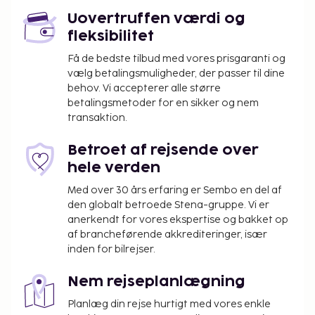
Boligen er for nylig blevet renoveret (2024).
Uovertruffen værdi og
fleksibilitet
I visse lejligheder er der almindelig miniovn i stedet
for mikrobølgeovn.
Få de bedste tilbud med vores prisgaranti og
vælg betalingsmuligheder, der passer til dine
Basic WiFi indgår (maks. 5 enheder for at surfe,
behov. Vi accepterer alle større
læse e-mail og søge). Opvarmning, pengeskab (mod
betalingsmetoder for en sikker og nem
betaling), sat-tv, internet, mikrobølgeovn,
transaktion.
kaffemaskine, brødrister, opvaskemaskine,
bad/bruser og toilet. Altan eller terrasse.
Betroet af rejsende over
hele verden
Bygningens faciliteter
Med over 30 års erfaring er Sembo en del af
Reception, morgenmadsrestaurant, udendørspool,
den globalt betroede Stena-gruppe. Vi er
åben april- oktober, fitness-center (mod betaling),
anerkendt for vores ekspertise og bakket op
spa (mod betaling), tennis (mod betaling), bar,
af brancheførende akkrediteringer, især
diskotek/underholdning, Wi-Fi, parkering.
inden for bilrejser.
Tilvalg
Nem rejseplanlægning
Babysæt (seng, lagen, puslebord, børnestol, lille
Planlæg din rejse hurtigt med vores enkle