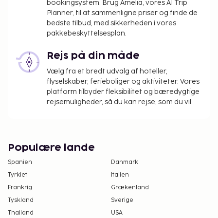
børnevogn for baby op til to år) bookes på
bookingsystem. Brug Amelia, vores AI Trip
Planner, til at sammenligne priser og finde de
forhånd. Gratis. Husdyr mod betaling.
bedste tilbud, med sikkerheden i vores
Andet
pakkebeskyttelsesplan.
Slutrengøring indgår. Køkkenrengøring udføres af
Rejs på din måde
gæsten. Sengelinned og håndklæder indgår.
Vælg fra et bredt udvalg af hoteller,
Turistskat/Miljøgebyr betales på plads. Depositum €
flyselskaber, ferieboliger og aktiviteter. Vores
200.
platform tilbyder fleksibilitet og bæredygtige
4 etager, ingen elevator.
rejsemuligheder, så du kan rejse, som du vil.
Ankomst
Ugeophold og faste ankomstdage (normalt lørdag)
Populære lande
kan forekomme i juni, juli og august. Resten af tiden
normalt min. 2-4 nætters ophold. Ankomstregler
Spanien
Danmark
kan løbende ændres. Indcheckningstid: 17:00 -
Tyrkiet
Italien
20:00, udcheckningstid: 10:00.
Frankrig
Grækenland
Tyskland
Sverige
Thailand
USA