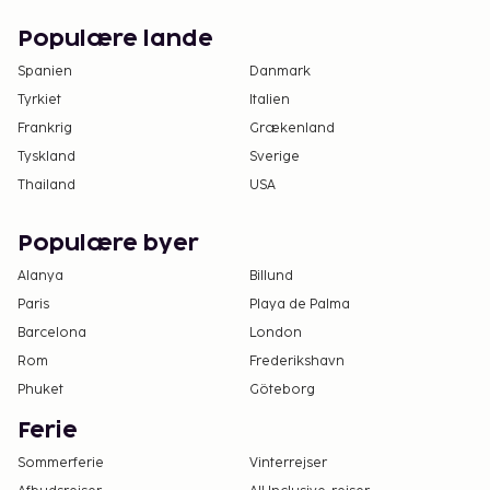
Gæster kan få adgang til deres værelser med
Populære lande
en mobilenhed.
Spanien
Danmark
Tyrkiet
Italien
Frankrig
Grækenland
Tyskland
Sverige
Thailand
USA
Populære byer
Alanya
Billund
Paris
Playa de Palma
Barcelona
London
Rom
Frederikshavn
Phuket
Göteborg
Ferie
Sommerferie
Vinterrejser