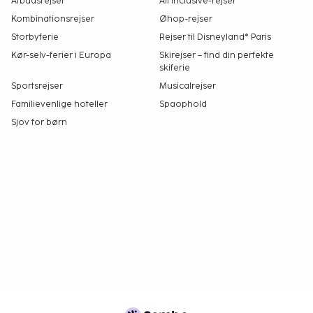
Afbudsrejser
All Inclusive-rejser
Kombinationsrejser
Øhop-rejser
Storbyferie
Rejser til Disneyland® Paris
Kør-selv-ferier i Europa
Skirejser – find din perfekte
skiferie
Sportsrejser
Musicalrejser
Familievenlige hoteller
Spaophold
Sjov for børn