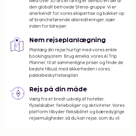
Med over 30 års erfaring er Sembo en del af
Ovenstående liste er muligvis ikke fuldstændig.
den globalt betroede Stena-gruppe. Vi er
anerkendt for vores ekspertise og bakket op
Gebyrer og depositummer inkluderer muligvis ikke
af brancheførende akkrediteringer, især
skat og kan ændres uden varsel.
inden for bilrejser.
Forældre eller værger, der rejser med et barn
under 18 år, skal fremvise barnets fødselsattest
Nem rejseplanlægning
eller billed-ID (f.eks. pas) ved indtjekning. Ved
Planlæg din rejse hurtigt med vores enkle
internationale rejser til Brasilien, hvor barnet
bookingsystem. Brug Amelia, vores AI Trip
kun rejser med en forælder eller værge, skal
Planner, til at sammenligne priser og finde de
den pågældende forælder eller værge – ud
bedste tilbud, med sikkerheden i vores
over barnets fødselsattest og billed-ID - også
pakkebeskyttelsesplan.
fremvise et samtykke, der er bekræftet
notarielt og underskrevet af begge forældre. I
Rejs på din måde
tilfælde af at den pågældende forælder eller
Vælg fra et bredt udvalg af hoteller,
værge ikke kan/vil give dette samtykke, er en
flyselskaber, ferieboliger og aktiviteter. Vores
retslig bemyndigelse påkrævet. Personer, der
platform tilbyder fleksibilitet og bæredygtige
planlægger at rejse til Brasilien med børn, skal
rejsemuligheder, så du kan rejse, som du vil.
kontakte det brasilianske konsulat forud for
rejsen for at få yderligere oplysninger.