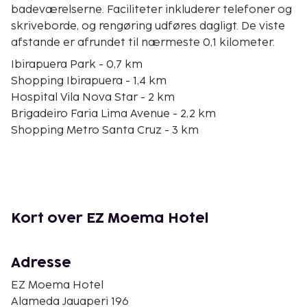
badeværelserne. Faciliteter inkluderer telefoner og
skriveborde, og rengøring udføres dagligt. De viste
afstande er afrundet til nærmeste 0,1 kilometer.
Ibirapuera Park - 0,7 km
Shopping Ibirapuera - 1,4 km
Hospital Vila Nova Star - 2 km
Brigadeiro Faria Lima Avenue - 2,2 km
Shopping Metro Santa Cruz - 3 km
Vila Olimpia Indkøb - 3,1 km
JK Iguatemi-indkøbscentret - 3,6 km
Ibirapuera Stadion - 3,6 km
Avenida Engenheiro Luís Carlos Berrini - 3,9 km
Parque do Povo - 4,1 km
Kort over EZ Moema Hotel
Oscar Freire-gaden - 4,5 km
Iguatemi Shopping Center - 4,6 km
Hcor Hospital - 4,7 km
Adresse
Rua Augusta - 4,9 km
EZ Moema Hotel
Pinheiros Sportsklub - 5 km
Alameda Jauaperi 196