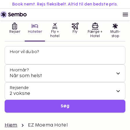
Book nemt. Rejs fleksibelt. Altid til den bedste pris.
Rejser
Hoteller
Fly +
Fly
Færge +
Multi-
hotel
Hotel
stop
Hvor vil du bo?
Hvornår?
Når som helst
Rejsende
2 voksne
Søg
Hjem
EZ Moema Hotel