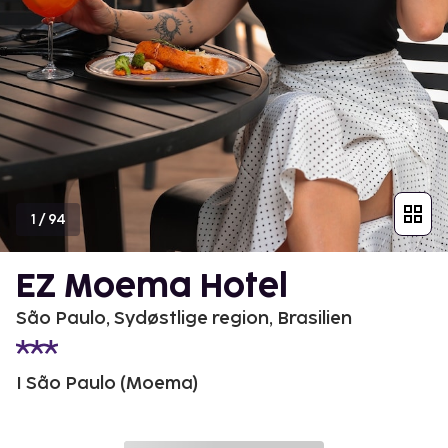
1
/
94
EZ Moema Hotel
São Paulo, Sydøstlige region, Brasilien
I São Paulo (Moema)