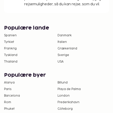
rejsen for at få yderligere oplysninger.
rejsemuligheder, så du kan rejse, som du vil.
Reservationer er påkrævet for
massagebehandlinger. Reservationer kan
foretages ved at kontakte denne pousada
inden ankomst via kontaktoplysningerne i
Populære lande
reservationsbekræftelsen.
Spanien
Danmark
Gæster skal kontakte overnatningsstedet
Tyrkiet
Italien
direkte via kontaktoplysningerne i
Frankrig
Grækenland
reservationsbekræftelsen for at medbringe
Tyskland
Sverige
kæledyr (der pålægges et tillægsgebyr, som
Thailand
USA
kan findes i afsnittet om gebyrer).
Populære byer
Alanya
Billund
Paris
Playa de Palma
Barcelona
London
Rom
Frederikshavn
Phuket
Göteborg