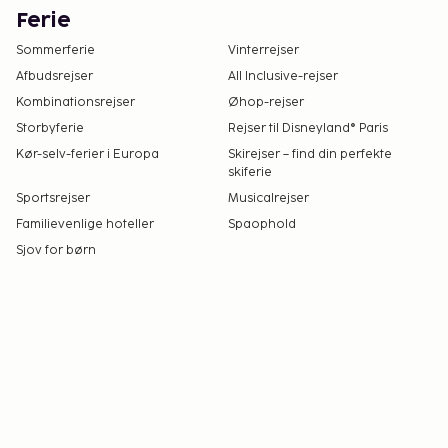
Ferie
Sommerferie
Vinterrejser
Afbudsrejser
All Inclusive-rejser
Kombinationsrejser
Øhop-rejser
Storbyferie
Rejser til Disneyland® Paris
Kør-selv-ferier i Europa
Skirejser – find din perfekte
skiferie
Sportsrejser
Musicalrejser
Familievenlige hoteller
Spaophold
Sjov for børn