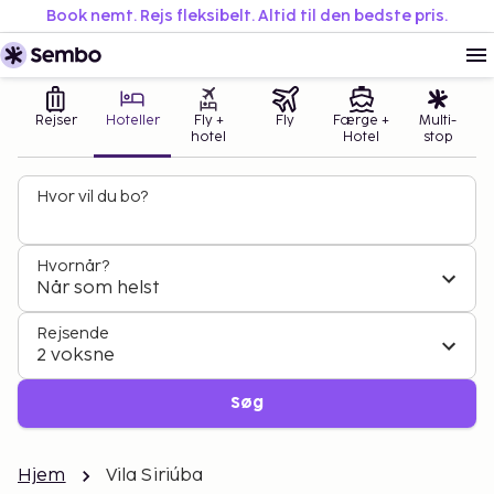
Book nemt. Rejs fleksibelt. Altid til den bedste pris.
Rejser
Hoteller
Fly +
Fly
Færge +
Multi-
hotel
Hotel
stop
Hvor vil du bo?
Hvornår?
Når som helst
Rejsende
2 voksne
Søg
Hjem
Vila Siriúba