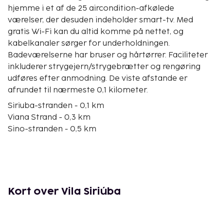
hjemme i et af de 25 aircondition-afkølede
værelser, der desuden indeholder smart-tv. Med
gratis Wi-Fi kan du altid komme på nettet, og
kabelkanaler sørger for underholdningen.
Badeværelserne har bruser og hårtørrer. Faciliteter
inkluderer strygejern/strygebrætter og rengøring
udføres efter anmodning. De viste afstande er
afrundet til nærmeste 0,1 kilometer.
Siriuba-stranden - 0,1 km
Viana Strand - 0,3 km
Sino-stranden - 0,5 km
Garapocaia Strand - 0,9 km
Pedra do Sino - 1,3 km
Praia do Sino - 1,4 km
Santa Tereza - 1,9 km
Azeda-pynten - 1,9 km
Kort over Vila Siriúba
Santa Tereza-stranden - 2,3 km
Armação Beach - 2,6 km