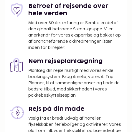
Der opkræves ikke gebyrer for servicedyr
Betroet af rejsende over
Ovenstående liste er muligvis ikke fuldstændig.
hele verden
Gebyrer og depositummer inkluderer muligvis ikke
Med over 30 års erfaring er Sembo en del af
skat og kan ændres uden varsel.
den globalt betroede Stena-gruppe. Vi er
anerkendt for vores ekspertise og bakket op
Forældre eller værger, der rejser med et barn
af brancheførende akkrediteringer, især
under 18 år, skal fremvise barnets fødselsattest
inden for bilrejser.
eller billed-ID (f.eks. pas) ved indtjekning. Ved
internationale rejser til Brasilien, hvor barnet
Nem rejseplanlægning
kun rejser med en forælder eller værge, skal
Planlæg din rejse hurtigt med vores enkle
den pågældende forælder eller værge – ud
bookingsystem. Brug Amelia, vores AI Trip
over barnets fødselsattest og billed-ID - også
Planner, til at sammenligne priser og finde de
fremvise et samtykke, der er bekræftet
bedste tilbud, med sikkerheden i vores
notarielt og underskrevet af begge forældre. I
pakkebeskyttelsesplan.
tilfælde af at den pågældende forælder eller
værge ikke kan/vil give dette samtykke, er en
Rejs på din måde
retslig bemyndigelse påkrævet. Personer, der
Vælg fra et bredt udvalg af hoteller,
planlægger at rejse til Brasilien med børn, skal
flyselskaber, ferieboliger og aktiviteter. Vores
kontakte det brasilianske konsulat forud for
platform tilbyder fleksibilitet og bæredygtige