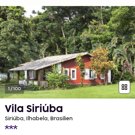
1
/
100
Vila Siriúba
Siriúba, Ilhabela, Brasilien