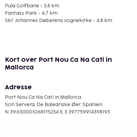
Pula Golfbane - 3,8 km
Fantasy Park - 4,7 km
Skt. Johannes Døberens sognekirke - 4,8 km
Ajuntament De Son Servera - 4,9 km
Nova Kirke - 4,9 km
Punta de n'Amer - 6,4 km
Torrent de Ca n'Amer - 6,7 km
Safari Zoo - 7,8 km
Kort over Port Nou Ca Na Cati in
Playa de Sa Coma - 8 km
Mallorca
Strandpromenade - 8,5 km
Den nærmeste store lufthavn er Palma de Mallorca
Adresse
(PMI) - 68,2 km
Port Nou Ca Na Cati in Mallorca
Gratis selvstændig parkering er til rådighed på
Son Servera, De Baleariske Øer, Spanien
stedet. Gør brug af praktiske faciliteter, inklusive
N 39.630001068115234 E 3.397759914398193
gratis trådløs internetadgang og havegrill.
Du vil blive bedt om at betale følgende på
overnatningsstedet. Gebyrer inkluderer muligvis