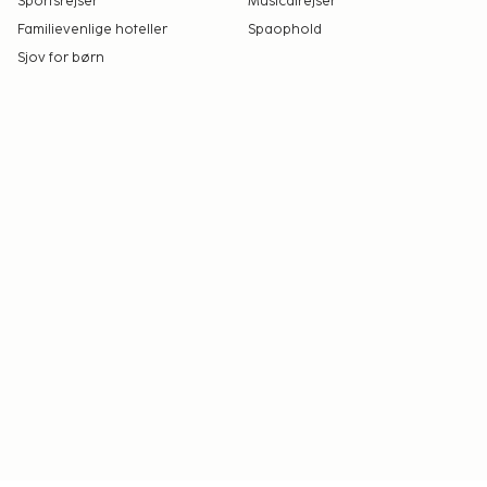
Sportsrejser
Musicalrejser
Familievenlige hoteller
Spaophold
Sjov for børn