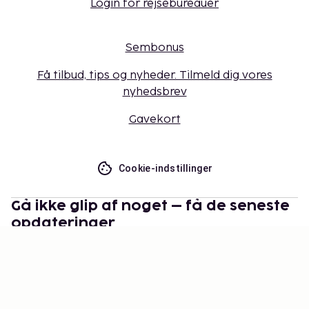
Login for rejsebureauer
Sembonus
Få tilbud, tips og nyheder. Tilmeld dig vores
nyhedsbrev
Gavekort
Cookie-indstillinger
Gå ikke glip af noget – få de seneste
opdateringer
Hold dig opdateret med det nyeste fra os! Få
rejsetips, inspiration og adgang til eksklusive tilbud.