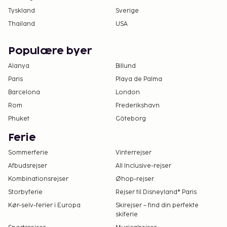
Tyskland
Sverige
Thailand
USA
Populære byer
Alanya
Billund
Paris
Playa de Palma
Barcelona
London
Rom
Frederikshavn
Phuket
Göteborg
Ferie
Sommerferie
Vinterrejser
Afbudsrejser
All Inclusive-rejser
Kombinationsrejser
Øhop-rejser
Storbyferie
Rejser til Disneyland® Paris
Kør-selv-ferier i Europa
Skirejser – find din perfekte
skiferie