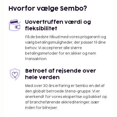
skatter:
Hvorfor vælge Sembo?
Kommunen pålægger en skat, som skal betales
på overnatningsstedet. Skatten reduceres med
50% efter den 8. overnatning og børn under 16
Uovertruffen værdi og
år er undtaget. Yderligere undtagelser og
fleksibilitet
reduktioner kan gælde. For yderligere
Få de bedste tilbud med vores prisgaranti og
oplysninger bedes du kontakte
vælg betalingsmuligheder, der passer til dine
overnatningsstedet via kontaktoplysningerne
behov. Vi accepterer alle større
angivet i reservationsbekræftelsen.
betalingsmetoder for en sikker og nem
transaktion.
Der pålægges en byskat: Fra den 1. november til
den 30. april, 0.55 EUR pr. person pr. nat op til 9
Betroet af rejsende over
nætter og 0.28 EUR derefter. Denne skat
hele verden
gælder ikke for børn under 16 år.
Der pålægges en byskat: Fra den 1. maj til den
Med over 30 års erfaring er Sembo en del af
31. oktober, 2.20 EUR pr. person pr. nat op til 9
den globalt betroede Stena-gruppe. Vi er
nætter og 1.10 EUR derefter. Denne skat gælder
anerkendt for vores ekspertise og bakket op
af brancheførende akkrediteringer, især
ikke for børn under 16 år.
inden for bilrejser.
Vi har medtaget alle gebyrer, som