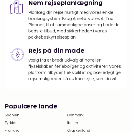
Nem rejseplanlægning
overnatningsstedet har oplyst.
Som følge af nationale reguleringer kan der
Planlæg din rejse hurtigt med vores enkle
bookingsystem. Brug Amelia, vores AI Trip
ikke overføres mere end 1000 EUR i kontanter
Planner, til at sammenligne priser og finde de
på dette overnatningssted. Kontakt
bedste tilbud, med sikkerheden i vores
overnatningsstedet via kontaktoplysningerne i
pakkebeskyttelsesplan.
reservationsbekræftelsen for flere oplysninger.
Et obligatorisk gebyr for rengøring er
Rejs på din måde
inkluderet i overnatningsstedets pris.
Vælg fra et bredt udvalg af hoteller,
flyselskaber, ferieboliger og aktiviteter. Vores
platform tilbyder fleksibilitet og bæredygtige
rejsemuligheder, så du kan rejse, som du vil.
Populære lande
Spanien
Danmark
Tyrkiet
Italien
Frankrig
Grækenland