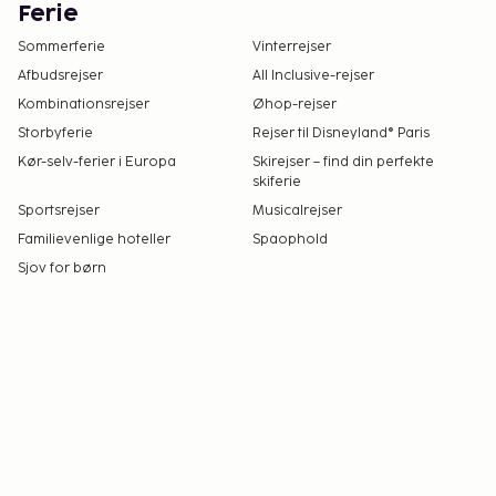
Ferie
Sommerferie
Vinterrejser
Afbudsrejser
All Inclusive-rejser
Kombinationsrejser
Øhop-rejser
Storbyferie
Rejser til Disneyland® Paris
Kør-selv-ferier i Europa
Skirejser – find din perfekte
skiferie
Sportsrejser
Musicalrejser
Familievenlige hoteller
Spaophold
Sjov for børn