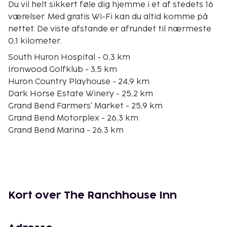
Du vil helt sikkert føle dig hjemme i et af stedets 16
værelser. Med gratis Wi-Fi kan du altid komme på
nettet. De viste afstande er afrundet til nærmeste
0,1 kilometer.
South Huron Hospital - 0,3 km
Ironwood Golfklub - 3,5 km
Huron Country Playhouse - 24,9 km
Dark Horse Estate Winery - 25,2 km
Grand Bend Farmers' Market - 25,9 km
Grand Bend Motorplex - 26,3 km
Grand Bend Marina - 26,3 km
Grand Bend’s Beach House Observation Deck - 26,3
km
Pinery Provinspark - 29 km
Clinton Conservation Trail Trailhead - 29,2 km
Huronsøen - 30,1 km
Kort over The Ranchhouse Inn
Pinery Flea Market - 30,3 km
Grand Bend Beach - 30,6 km