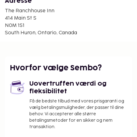
Gateway Casinos Clinton - 31,4 km
Adresse
River Valley Winter Tube Slide - 31,9 km
The Ranchhouse Inn
Den nærmeste store lufthavn er London, ON (YXU-
414 Main St S
London Intl.) - 55,4 km
N0M 1S1
South Huron, Ontario, Canada
Gratis selvstændig parkering er til rådighed på
stedet.
Du vil blive bedt om at betale følgende på
overnatningsstedet. Gebyrer inkluderer muligvis
skatter:
Hvorfor vælge Sembo?
Gæster opkræves et skadesdepositum på 250
CAD før indtjekning.
Uovertruffen værdi og
fleksibilitet
Vi har medtaget alle gebyrer, som
Få de bedste tilbud med vores prisgaranti og
overnatningsstedet har oplyst.
vælg betalingsmuligheder, der passer til dine
behov. Vi accepterer alle større
betalingsmetoder for en sikker og nem
transaktion.