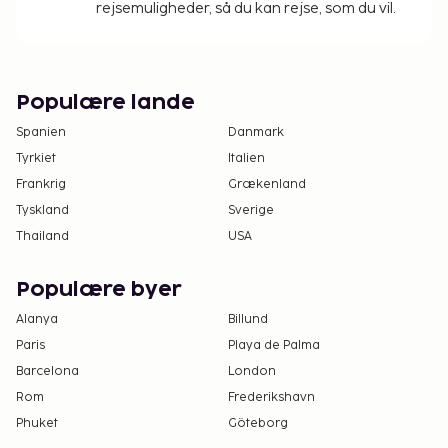
rejsemuligheder, så du kan rejse, som du vil.
Populære lande
Spanien
Danmark
Tyrkiet
Italien
Frankrig
Grækenland
Tyskland
Sverige
Thailand
USA
Populære byer
Alanya
Billund
Paris
Playa de Palma
Barcelona
London
Rom
Frederikshavn
Phuket
Göteborg