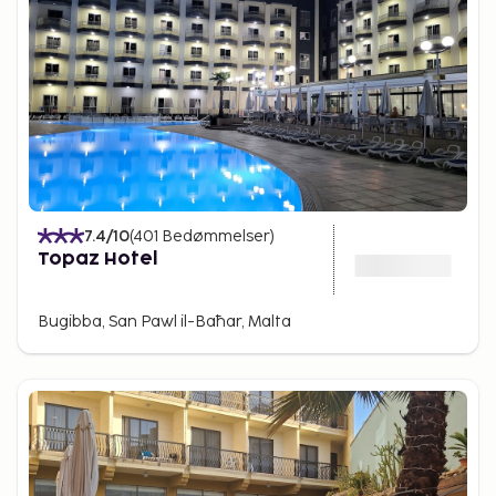
7.4
/10
(
401
Bedømmelser
)
Topaz Hotel
Bugibba, San Pawl il-Baħar, Malta