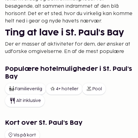
besøgende, alt sammen indrammet af den blå
horisont. Det er et sted, hvor du virkelig kan komme
helt ned i gear og nyde havets nærvær.
Ting at lave i St. Paul's Bay
Der er masser af aktiviteter for dem, der ønsker at
udforske omgivelserne. En af de mest populære
ting at lave i St. Paul's Bay er at tage en bådtur ud til
de mindre øer eller besøge det nationale akvarium,
Populære hotelmuligheder i St. Paul's
som ligger i nærheden. For dig, der kan lide historie,
Bay
er der gamle vagttårne og spor fra øens rige fortid
langs kysten. Området er også et fremragende
Familievenlig
4+ hoteller
Pool
udgangspunkt for vandreture langs de nordlige dele
Alt inklusive
af Malta, hvor naturen er rå og smuk.
Overnatning til en rolig
Kort over St. Paul's Bay
ferie
Vis på kort
Når du planlægger din ferie i St. Paul's Bay hos