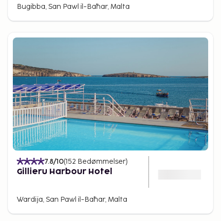
Bugibba, San Pawl il-Baħar, Malta
dele af året.
7.8
/10
(
152
Bedømmelser
)
Gillieru Harbour Hotel
Wardija, San Pawl il-Baħar, Malta