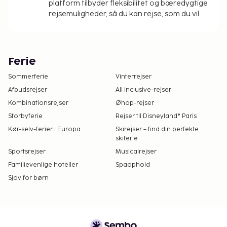
platform tilbyder fleksibilitet og bæredygtige
rejsemuligheder, så du kan rejse, som du vil.
Ferie
Sommerferie
Vinterrejser
Afbudsrejser
All Inclusive-rejser
Kombinationsrejser
Øhop-rejser
Storbyferie
Rejser til Disneyland® Paris
Kør-selv-ferier i Europa
Skirejser – find din perfekte
skiferie
Sportsrejser
Musicalrejser
Familievenlige hoteller
Spaophold
Sjov for børn