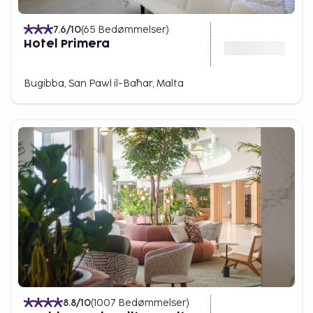
7.6
/10
(
65
Bedømmelser
)
Hotel Primera
Bugibba, San Pawl il-Baħar, Malta
8.8
/10
(
1007
Bedømmelser
)