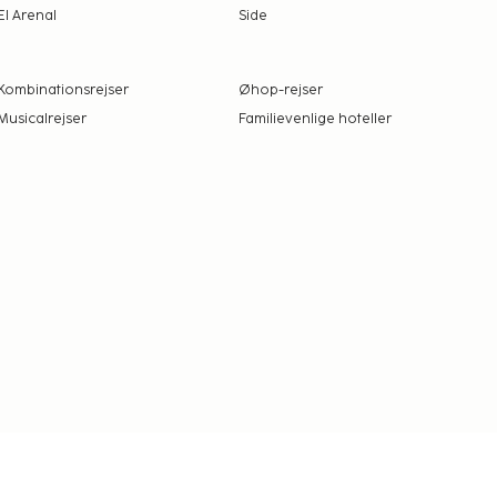
El Arenal
Side
Kombinationsrejser
Øhop-rejser
Musicalrejser
Familievenlige hoteller