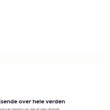
ejsende over hele verden
ring er Sembo en del af den globalt