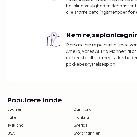
St. Augustine Lighthouse & Maritime Museum - 5,5
betalingsmuligheder, der passer t
Saint Augustine Yacht Club - 5,8 km
alle større betalingsmetoder for 
Anastasia Island Mini-Golf - 6,2 km
The Conch House Restaurant - 6,7 km
Nem rejseplanlægni
Den nærmeste lufthavn er:
St. Augustine, FL (UST-Northeast Florida Regional) 
Planlæg din rejse hurtigt med vo
Daytona Beach, FL (DAB-Daytona Beach Intl.) - 9
Amelia, vores AI Trip Planner, til 
Jacksonville Internationale Lufthavn (JAX) - 96,2 k
de bedste tilbud, med sikkerheden
pakkebeskyttelsesplan.
Orlando International Airport (MCO) - 185,8 km
Gratis selvstændig parkering er til rådighed på ste
rekreative tilbud, inklusive en udendørs pool og e
feriested tilbyder desuden gratis trådløs interne
gasgrill. Som gæst på denne feriebolig har du mul
Populære lande
måltid på restauranten.
Spanien
Danmark
Italien
Frankrig
Tyskland
Sverige
USA
Storbritannien