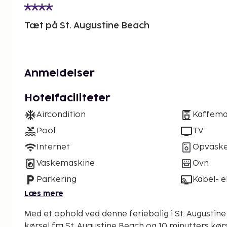
Tæt på St. Augustine Beach
Anmeldelser
Hotelfaciliteter
Aircondition
Kaffema
Pool
TV
Internet
Opvask
Vaskemaskine
Ovn
Parkering
Kabel- el
Læs mere
Med et ophold ved denne feriebolig i St. Augustine
kørsel fra St. Augustine Beach og 10 minutters kørs