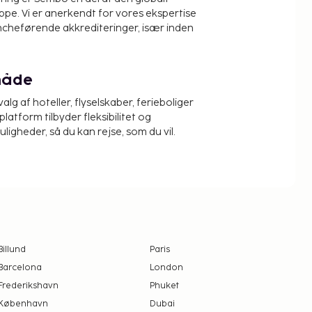
pe. Vi er anerkendt for vores ekspertise
ncheførende akkrediteringer, især inden
måde
alg af hoteller, flyselskaber, ferieboliger
platform tilbyder fleksibilitet og
igheder, så du kan rejse, som du vil.
Billund
Paris
Barcelona
London
Frederikshavn
Phuket
København
Dubai