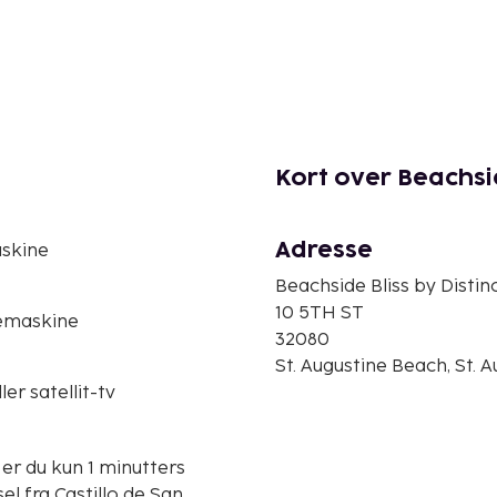
Kort over Beachsid
Adresse
skine
Beachside Bliss by Distin
10 5TH ST
emaskine
32080
St. Augustine Beach, St. A
ler satellit-tv
 er du kun 1 minutters
el fra Castillo de San