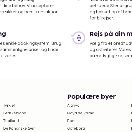
 km
il dine behov. Vi accepterer
betroede Stena-grup
en sikker og nem transaktion.
og bakket op af bra
for bilrejser.
ng
Rejs på din 
- 16,6 km
res enkle bookingsystem. Brug
Vælg fra et bredt udv
0 km
at sammenligne priser og finde
og aktiviteter. Vores 
m
 i vores
bæredygtige rejsemul
det. Drag fordel af de
t boblebad. Dette
tadgang, picnicområde og
ighed for at nyde et
Populære byer
Tyrkiet
Alanya
Grækenland
Playa de Palma
Thailand
Rom
De Kanariske Øer
Göteborg