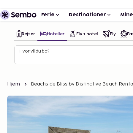
Ferie
Destinationer
Mine
Rejser
Hoteller
Fly + hotel
Fly
Fæ
Hvor vil du bo?
Hjem
Beachside Bliss by Distinctive Beach Renta