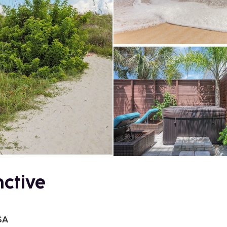
nctive
SA