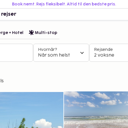
Book nemt. Rejs fleksibelt. Altid til den bedste pris.
 rejser
rge + Hotel
Multi-stop
Hvornår?
Rejsende
Når som helst
2 voksne
ls