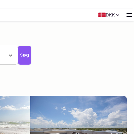
DKK
Søg