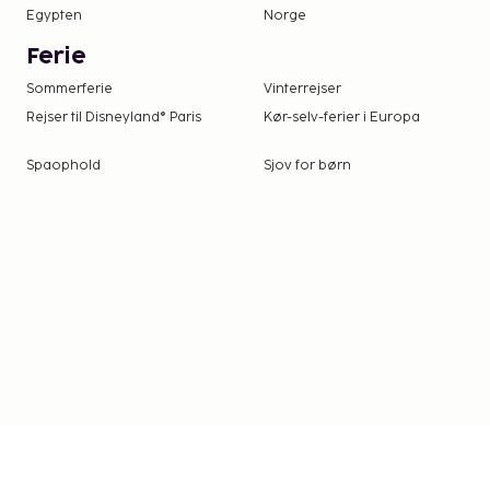
Egypten
Norge
Ferie
Sommerferie
Vinterrejser
Rejser til Disneyland® Paris
Kør-selv-ferier i Europa
Spaophold
Sjov for børn