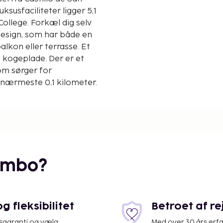
College. Forkæl dig selv
design, som har både en
alkon eller terrasse. Et
 kogeplade. Der er et
m sørger for
l nærmeste 0,1 kilometer.
embo?
 fleksibilitet
Betroet af r
isgaranti og vælg
Med over 30 års erfa