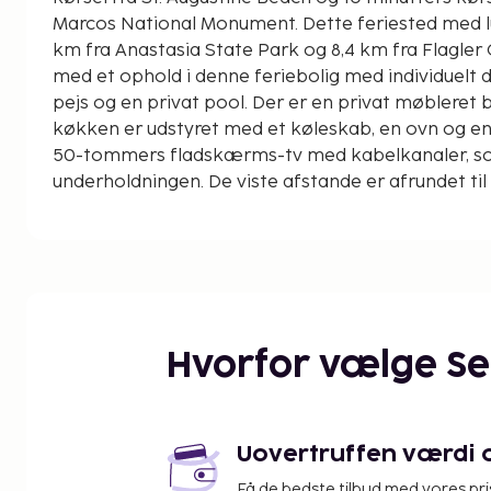
Marcos National Monument. Dette feriested med luksusfaciliteter ligger 5,1
km fra Anastasia State Park og 8,4 km fra Flagler 
med et ophold i denne feriebolig med individuelt 
pejs og en privat pool. Der er en privat møbleret b
køkken er udstyret med et køleskab, en ovn og en
50-tommers fladskærms-tv med kabelkanaler, so
underholdningen. De viste afstande er afrundet ti
St. Augustine Beach - 0,1 km
Cafe Eleven Restaurant & Catering - 0,8 km
Fiesta Falls Mini-Golf - 1,2 km
St. Johns County Ocean Pier - 1,3 km
Matanzas River - 4 km
Butler Beach - 4,1 km
Hvorfor vælge S
Saint Augustine Amphitheatre - 4,8 km
Anastasia State Park - 5,1 km
St. Augustine Alligatorfarm Zoo Park - 5,2 km
Fish Island Marina - 5,3 km
Uovertruffen værdi og
San Sebastian River - 5,5 km
Få de bedste tilbud med vores pr