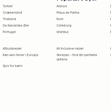
Tyrkiet
Alanya
tningsstedet. Gebyrer
Grækenland
Playa de Palma
Thailand
Rom
. nat, op til 30 nætter.
De Kanariske Øer
Göteborg
Portugal
Istanbul
det har oplyst.
maj til den 30.
Afbudsrejser
All Inclusive-rejser
Kør-selv-ferier i Europa
Skirejser – find din perfekte
ælder også servicedyr som
skiferie
Sjov for børn