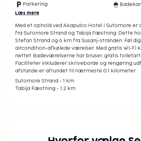
Parkering
Badekar 
Læs mere
Med et ophold ved Akapulco Hotel i Sutomore er 
fra Sutomore Strand og Tabija Fæstning. Dette hotel ligger 23 km fra Sveti
Stefan Strand og 6 km fra Susanj-stranden. Føl dig
aircondition-afkølede værelser. Med gratis Wi-Fi
nettet. Badeværelserne har bruser, gratis toiletart
Faciliteter inkluderer skriveborde og rengøring udf
afstande er afrundet til nærmeste 0,1 kilometer.
Sutomore Strand - 1 km
Tabija Fæstning - 1,2 km
Susanj-stranden - 6 km
Sankt Jovan Vladimir Kirke - 7,5 km
Kong Nikolas Palads - 7,6 km
Havn af Bar - 9,7 km
Sankt Nikolaus Kirke - 9,8 km
Islamski Kulturcenter - 11,4 km