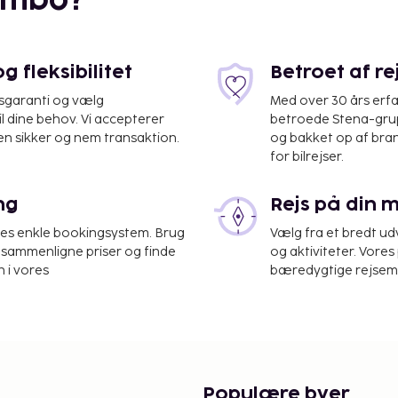
embo?
 fleksibilitet
Betroet af r
isgaranti og vælg
Med over 30 års erfa
il dine behov. Vi accepterer
betroede Stena-grup
en sikker og nem transaktion.
og bakket op af bra
for bilrejser.
ng
Rejs på din 
res enkle bookingsystem. Brug
Vælg fra et bredt udv
edet. Fra en have kan du
at sammenligne priser og finde
og aktiviteter. Vores 
ekreative faciliteter,
 i vores
bæredygtige rejsemul
liteter på dette hotel
med udflugter/billetter.
at nyde et måltid på
n slukke tørsten med din
igt fra kl. 07.00 til kl.
Populære byer