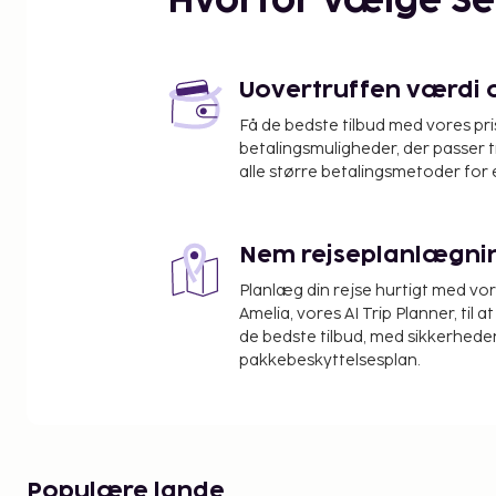
Hvorfor vælge S
Buljarica-stranden - 11,7 km
Stara Maslina - 11,8 km
Omerbasic's Moské - 12,3 km
Romerske Mosaikker - 13 km
Uovertruffen værdi og
Elias Kirke - 13 km
Få de bedste tilbud med vores pr
Røde Kommune Mindehus - 13,2 km
betalingsmuligheder, der passer t
Perazića Do Strand - 17,5 km
alle større betalingsmetoder for 
Den nærmeste lufthavn er:
Podgorica (TGD) - 37,4 km
Tivat (TIV) - 55,9 km
Nem rejseplanlægni
Dubrovnik (DBV) - 105,7 km
Planlæg din rejse hurtigt med vo
Gratis selvstændig parkering er til rådighed på st
Amelia, vores AI Trip Planner, til 
nyde den skønne udsigt, eller du kan nyde godt af r
de bedste tilbud, med sikkerheden
pakkebeskyttelsesplan.
såsom en sæsonbestemt udendørs pool. Andre faci
inkluderer gratis trådløs internetadgang og hjælp 
Som gæst på Akapulco Hotel har du mulighed for 
restauranten. Tag forbi baren/loungen, hvor du ka
yndlingsdrink. Gratis morgenmadsbuffet serveres dagl
Populære lande