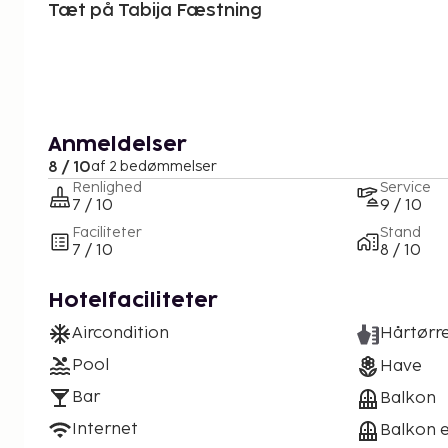
Tæt på Tabija Fæstning
Anmeldelser
8 / 10
af 2 bedømmelser
Renlighed
Service
7 / 10
9 / 10
Faciliteter
Stand
7 / 10
8 / 10
Hotelfaciliteter
Aircondition
Hårtørr
Pool
Have
Bar
Balkon
Internet
Balkon e