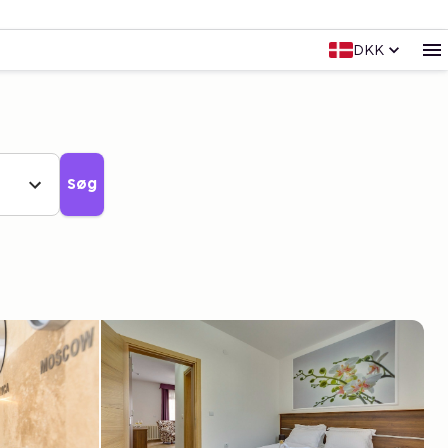
DKK
Søg