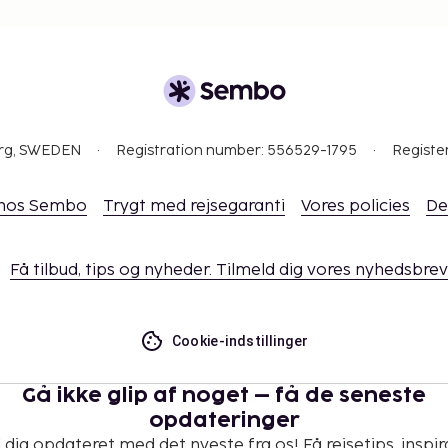
org, SWEDEN
Registration number: 556529-1795
Registe
 hos Sembo
Trygt med rejsegaranti
Vores policies
De
Få tilbud, tips og nyheder. Tilmeld dig vores nyhedsbrev
Cookie-indstillinger
Gå ikke glip af noget – få de seneste
opdateringer
 dig opdateret med det nyeste fra os! Få rejsetips, inspir