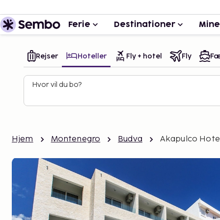
Ferie
Destinationer
Mine
Rejser
Hoteller
Fly + hotel
Fly
Fæ
Hvor vil du bo?
Hjem
Montenegro
Budva
Akapulco Hote