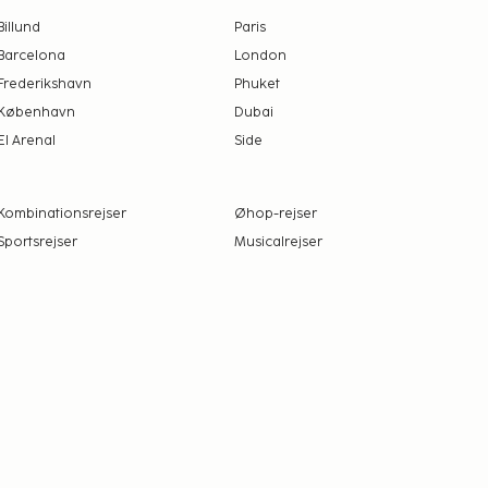
Billund
Paris
Barcelona
London
Frederikshavn
Phuket
København
Dubai
El Arenal
Side
Kombinationsrejser
Øhop-rejser
Sportsrejser
Musicalrejser