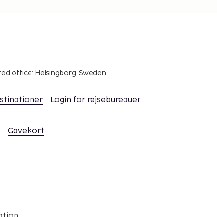
red office: Helsingborg, Sweden
stinationer
Login for rejsebureauer
Gavekort
ation