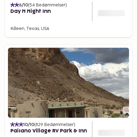
6
/10
(
54
Bedømmelser
)
Day N Night Inn
Killeen, Texas, USA
10
/10
(
829
Bedømmelser
)
Paisano Village RV Park & Inn