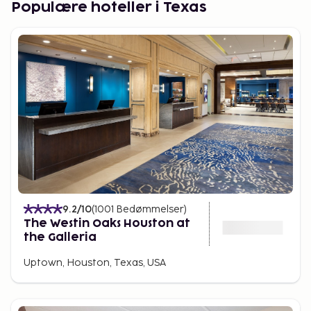
Populære hoteller i Texas
og mangfoldighed med festivaler og events året
rundt. Rodeoer og musikkoncerter er blot et par
eksempler på de mange begivenheder i staten.
Nattelivet i Texas er også svært at overgå, med alt
fra live musikkoncerter i Austin til lokale barer og
honky-tonks overalt i staten.
Danske rejsende, der søger en smag af USA's livlige
kulturer og forskelligartede landskaber, vil finde
Texas yderst spændende.
9.2
/10
(
1001
Bedømmelser
)
The Westin Oaks Houston at
the Galleria
Uptown, Houston, Texas, USA