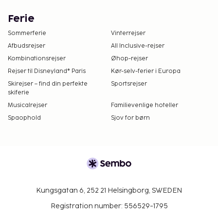
Ferie
Sommerferie
Vinterrejser
Afbudsrejser
All Inclusive-rejser
Kombinationsrejser
Øhop-rejser
Rejser til Disneyland® Paris
Kør-selv-ferier i Europa
Skirejser – find din perfekte
Sportsrejser
skiferie
Musicalrejser
Familievenlige hoteller
Spaophold
Sjov for børn
Kungsgatan 6, 252 21 Helsingborg, SWEDEN
Registration number: 556529-1795