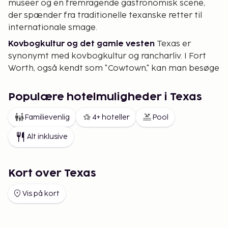
museer og en fremragende gastronomisk scene,
der spænder fra traditionelle texanske retter til
internationale smage.
Kovbogkultur og det gamle vesten
Texas er
synonymt med kovbogkultur og rancharliv. I Fort
Worth, også kendt som "Cowtown," kan man besøge
de historiske Stockyards, hvor der afholdes rodeos,
og hvor man kan opleve en autentisk texansk stil.
Populære hotelmuligheder i Texas
Nationalparker og naturskønne landskaber
Texas
Familievenlig
4+ hoteller
Pool
byder på en overraskende variation af landskaber,
lige fra ørkener og bjerge til strande og bakker.
Alt inklusive
Kulinariske oplevelser og Tex-Mex køkkenet
Den
texanske madscene, især Tex-Mex køkkenet, er
Kort over Texas
kendt over hele verden. Fra tacos og fajitas til
enchiladas, er Tex-Mex en væsentlig del af Texas'
Vis på kort
kulinariske oplevelser. Udover Tex-Mex er Texas
også berømt for sin grillmad.
Festivaler og natteliv i Texas
Texas fejrer sin kultur