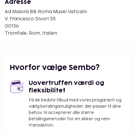
Corso Vittorio Emanuele II - 2,2 km
Adresse
Castel Sant'Angelo - 2,2 km
Ad Maiora BB Roma Musei Vaticani
Tiberen - 2,2 km
V. Francesco Sivori 35
Ponte Sant'Angelo - 2,3 km
00136
Den nærmeste lufthavn er:
Trionfale, Rom, Italien
Ciampino Lufthavn (CIA) - 33,1 km
Rom (FCO-Fiumicino - Leonardo da Vinci Intl.) - 27,4
km
Gæsterne har blandt andet adgang til en
Hvorfor vælge Sembo?
computerstation, hurtig udtjekning og
bagageopbevaring. Gør brug af praktiske
Uovertruffen værdi og
faciliteter, inklusive gratis trådløs internetadgang og
fleksibilitet
hjælp med udflugter/billetter.
Få de bedste tilbud med vores prisgaranti og
Du vil blive bedt om at betale følgende på
vælg betalingsmuligheder, der passer til dine
overnatningsstedet. Gebyrer inkluderer muligvis
behov. Vi accepterer alle større
skatter:
betalingsmetoder for en sikker og nem
transaktion.
Der pålægges en byskat: EUR 6.00 pr. person
pr. nat, op til 10 nætter. Denne skat gælder ikke