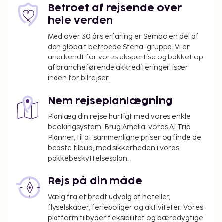
Betroet af rejsende over
for børn under 10 år.
hele verden
Vi har medtaget alle gebyrer, som
Med over 30 års erfaring er Sembo en del af
overnatningsstedet har oplyst.
den globalt betroede Stena-gruppe. Vi er
Gebyr for sen indtjekning mellem kl. 21.00 og kl.
anerkendt for vores ekspertise og bakket op
af brancheførende akkrediteringer, især
23.30
inden for bilrejser.
Gebyr for baby-/barneseng: 35.0 EUR pr. ophold
Gebyr for ekstra seng: 90.0 EUR pr. nat
Nem rejseplanlægning
Ovenstående liste er muligvis ikke fuldstændig.
Planlæg din rejse hurtigt med vores enkle
Gebyrer og depositummer inkluderer muligvis ikke
bookingsystem. Brug Amelia, vores AI Trip
skat og kan ændres uden varsel.
Planner, til at sammenligne priser og finde de
bedste tilbud, med sikkerheden i vores
Alle gæster, inklusive børn, skal være til stede
pakkebeskyttelsesplan.
på indtjekningstidspunktet, hvor alle skal
fremvise deres pas.
Rejs på din måde
Som følge af nationale reguleringer kan der
Vælg fra et bredt udvalg af hoteller,
ikke overføres mere end 5000 EUR i kontanter
flyselskaber, ferieboliger og aktiviteter. Vores
på dette overnatningssted. Kontakt
platform tilbyder fleksibilitet og bæredygtige