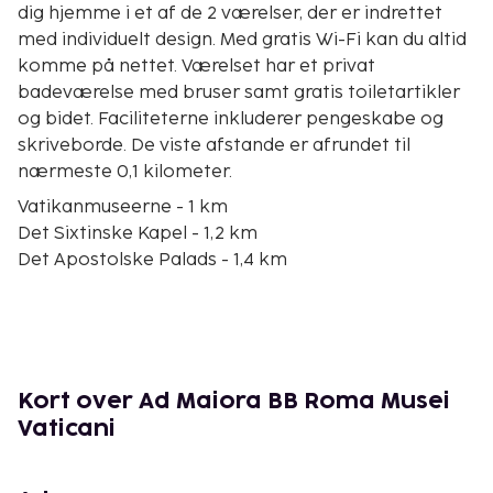
dig hjemme i et af de 2 værelser, der er indrettet
med individuelt design. Med gratis Wi-Fi kan du altid
komme på nettet. Værelset har et privat
badeværelse med bruser samt gratis toiletartikler
og bidet. Faciliteterne inkluderer pengeskabe og
skriveborde. De viste afstande er afrundet til
nærmeste 0,1 kilometer.
Vatikanmuseerne - 1 km
Det Sixtinske Kapel - 1,2 km
Det Apostolske Palads - 1,4 km
Via Cola di Rienzo - 1,4 km
Peterskirken - 1,4 km
Guvernørens Palads i Vatikanstaten - 1,4 km
Vatikanets have - 1,5 km
Monte Mario - 1,6 km
Kort over Ad Maiora BB Roma Musei
Peterspladsen - 1,7 km
Vaticani
Piazzale Clodio - 1,7 km
Vatikanets Grotter - 1,9 km