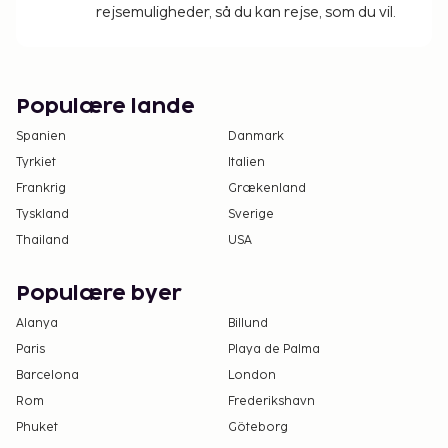
overnatningsstedet via kontaktoplysningerne i
rejsemuligheder, så du kan rejse, som du vil.
reservationsbekræftelsen for flere oplysninger.
Overnatningsstedet har forbundne/tilstødende
værelser, som kan være til rådighed, afhængig
af tilgængelighed. Gæster kan anmode om
Populære lande
disse værelser ved at kontakte
Spanien
Danmark
overnatningsstedet direkte via
Tyrkiet
Italien
kontaktoplysningerne på
Frankrig
Grækenland
reservationsbekræftelsen.
Tyskland
Sverige
Thailand
USA
Populære byer
Alanya
Billund
Paris
Playa de Palma
Barcelona
London
Rom
Frederikshavn
Phuket
Göteborg