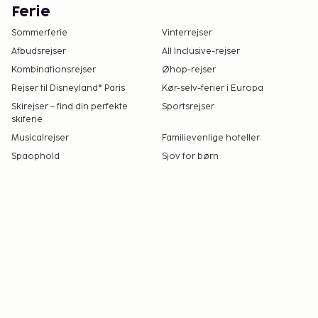
Ferie
Sommerferie
Vinterrejser
Afbudsrejser
All Inclusive-rejser
Kombinationsrejser
Øhop-rejser
Rejser til Disneyland® Paris
Kør-selv-ferier i Europa
Skirejser – find din perfekte
Sportsrejser
skiferie
Musicalrejser
Familievenlige hoteller
Spaophold
Sjov for børn