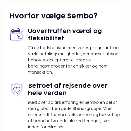
Gæsterne har blandt andet adgang til en døgnåben
reception, bagageopbevaring og vaskeri. Gratis
Hvorfor vælge Sembo?
selvstændig parkering er til rådighed på stedet. Gør
brug af praktiske faciliteter, inklusive gratis trådløs
Uovertruffen værdi og
internetadgang og hjælp med udflugter/billetter.
fleksibilitet
Gratis morgenmadsbuffet serveres dagligt fra kl.
08.30 til kl. 10.30.
Få de bedste tilbud med vores prisgaranti og
vælg betalingsmuligheder, der passer til dine
behov. Vi accepterer alle større
betalingsmetoder for en sikker og nem
transaktion.
Betroet af rejsende over
hele verden
Med over 30 års erfaring er Sembo en del af
den globalt betroede Stena-gruppe. Vi er
anerkendt for vores ekspertise og bakket op
af brancheførende akkrediteringer, især
inden for bilrejser.