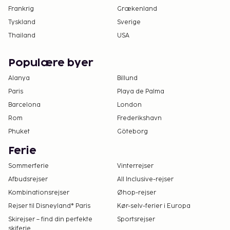
Frankrig
Grækenland
Tyskland
Sverige
Thailand
USA
Populære byer
Alanya
Billund
Paris
Playa de Palma
Barcelona
London
Rom
Frederikshavn
Phuket
Göteborg
Ferie
Sommerferie
Vinterrejser
Afbudsrejser
All Inclusive-rejser
Kombinationsrejser
Øhop-rejser
Rejser til Disneyland® Paris
Kør-selv-ferier i Europa
Skirejser – find din perfekte
Sportsrejser
skiferie