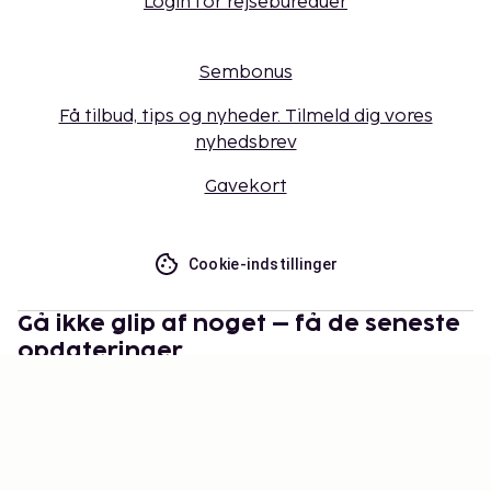
Login for rejsebureauer
Sembonus
Få tilbud, tips og nyheder. Tilmeld dig vores
nyhedsbrev
Gavekort
Cookie-indstillinger
Gå ikke glip af noget – få de seneste
opdateringer
Hold dig opdateret med det nyeste fra os! Få
rejsetips, inspiration og adgang til eksklusive tilbud.