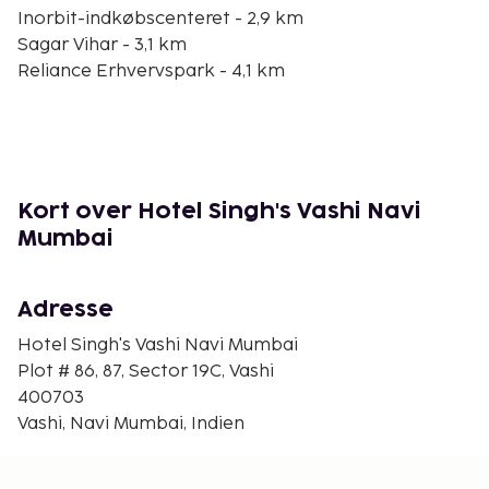
Inorbit-indkøbscenteret - 2,9 km
Sagar Vihar - 3,1 km
Reliance Erhvervspark - 4,1 km
Millennium Business Park - 4,4 km
Nerul Balaji Tempel - 6,5 km
DY Patil Stadion - 6,6 km
Seawoods-søen - 6,8 km
Nerul Sø og naturpark - 6,9 km
Kort over Hotel Singh's Vashi Navi
Central Park, Navi Mumbai - 7 km
Mumbai
Seawoods Grand Central Indkøbscenter - 8 km
Dhirubhai Ambani Life Science Centre - 8,5 km
Wonder Park - 9,4 km
Adresse
Narmadeshwar Mahadev Mandir - 11,3 km
Hotel Singh's Vashi Navi Mumbai
Shree Balaji Mandir - 11,4 km
Plot # 86, 87, Sector 19C, Vashi
Den nærmeste lufthavn er:
400703
Navi Mumbai Internationale Lufthavn (NMI) - 14,8 km
Vashi, Navi Mumbai, Indien
Chhatrapati Shivaji Internationale Lufthavn (BOM) -
27,9 km