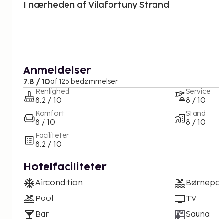
I nærheden af Vilafortuny Strand
Anmeldelser
7.8 / 10
af 125 bedømmelser
Renlighed
Service
8.2 / 10
8 / 10
Komfort
Stand
8 / 10
8 / 10
Faciliteter
8.2 / 10
Hotelfaciliteter
Aircondition
Børnepo
Pool
TV
Bar
Sauna