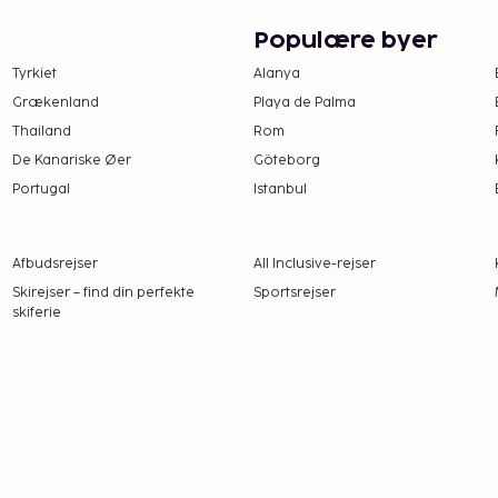
pool, en sauna og et
s trådløs
Populære byer
stedet. Få stillet sulten
Tyrkiet
Alanya
 nyde en drink i
Grækenland
Playa de Palma
ebar/café. Dette hotel
Thailand
Rom
ert, mens du bestiller
 tilbydes mod gebyr
De Kanariske Øer
Göteborg
Portugal
Istanbul
tningsstedet. Gebyrer
Afbudsrejser
All Inclusive-rejser
. nat, op til 7 nætter.
Skirejser – find din perfekte
Sportsrejser
skiferie
det har oplyst.
0 EUR for voksne og
nat
r af tilgængelighed)