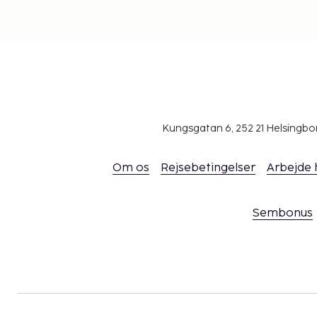
Ovenstående liste er muligvis ikke fuldstændig. 
inkluderer muligvis ikke skat og kan ændres uden v
Som følge af nationale reguleringer kan der 
1000 EUR i kontanter på dette overnatningsst
overnatningsstedet via kontaktoplysningerne 
reservationsbekræftelsen for flere oplysninge
Kun registrerede gæster kan opholde sig på v
Kungsgatan 6, 252 21 Helsingb
Der er mulighed for kontaktløs udtjekning.
Om os
Rejsebetingelser
Arbejde
Sembonus