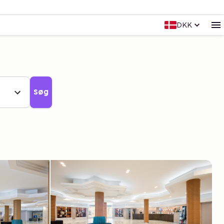
DKK
Søg