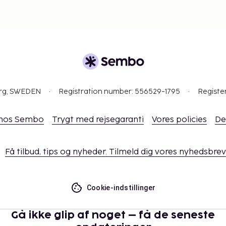
Gebyrer og depositummer
arsel.
ikke overføres mere end
ed. Kontakt
i
r.
ærelserne.
org, SWEDEN
Registration number: 556529-1795
Registe
 hos Sembo
Trygt med rejsegaranti
Vores policies
De
Få tilbud, tips og nyheder. Tilmeld dig vores nyhedsbrev
Cookie-indstillinger
Gå ikke glip af noget – få de seneste