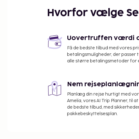
Cambrils Strand - 2,6 km
Hvorfor vælge S
Platja del Regueral - 2,6 km
Torre Vella - 2,7 km
Salou Sejlklub - 3 km
Villa romana de Barenys - 3,1 km
Uovertruffen værdi og
Cybernetic Fountain - 3,2 km
Få de bedste tilbud med vores pr
Llevant Strand - 3,2 km
betalingsmuligheder, der passer t
Teatro auditório municipal - 3,7 km
alle større betalingsmetoder for 
Salou Turistkontor - 4 km
Den nærmeste lufthavn er:
Reus (REU) - 14,1 km
Nem rejseplanlægni
Barcelona El Prat Lufthavn (BCN) - 98,6 km
Planlæg din rejse hurtigt med vo
Den foretrukne lufthavn for Hotel Best Cambrils e
Amelia, vores AI Trip Planner, til 
Lufthavn (BCN).
de bedste tilbud, med sikkerheden
pakkebeskyttelsesplan.
Gæsterne har blandt andet adgang til en døgnåbe
flersproget medarbejderstab og bagageopbevari
parkering (tillægsgebyr) er til rådighed på stedet.