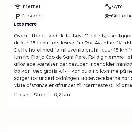
Internet
Gym
Parkering
Sikkerh
Læs mere
Overnatter du ved Hotel Best Cambrils, som ligger 
du kun 15 minutters kørsel fra PortAventura World
Dette hotel med familievenlig profil ligger 15 km 
km fra Platja Cap de Sant Pere. Føl dig hjemme i e
afkølede værelser, der desuden indeholder miniba
balkon. Med gratis Wi-Fi kan du altid komme på net
sørger for underholdningen. Badeværelserne har 
viste afstande er afrundet til nærmeste 0,1 kilome
Esquirol Strand - 0,2 km
Vilafortuny Strand - 0,2 km
Platja Cap de Sant Pere - 0,2 km
Castle Vilafortuny - 0,6 km
Ponent-stranden - 1,6 km
Platja Cavet - 1,8 km