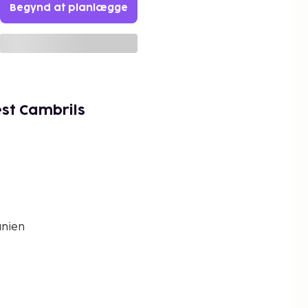
Begynd at planlægge
est Cambrils
anien