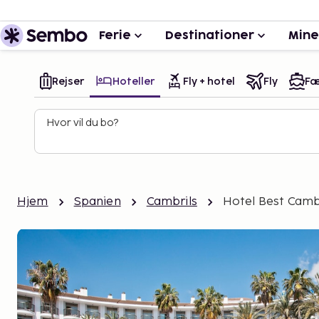
Ferie
Destinationer
Mine
Rejser
Hoteller
Fly + hotel
Fly
Fæ
Hvor vil du bo?
Hjem
Spanien
Cambrils
Hotel Best Camb