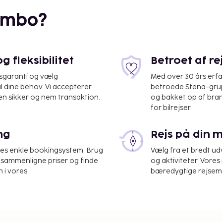
embo?
 fleksibilitet
Betroet af r
isgaranti og vælg
Med over 30 års erfa
il dine behov. Vi accepterer
betroede Stena-grup
en sikker og nem transaktion.
og bakket op af bra
for bilrejser.
ng
Rejs på din 
res enkle bookingsystem. Brug
Vælg fra et bredt udv
r Barcelona El Prat
at sammenligne priser og finde
og aktiviteter. Vores 
 i vores
bæredygtige rejsemul
n reception, en
ng. Selvstændig
 Sørg for at nyde de