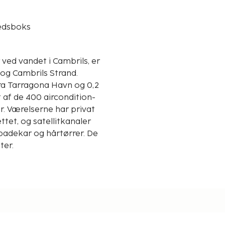
edsboks
ved vandet i Cambrils, er
 og Cambrils Strand.
fra Tarragona Havn og 0,2
t af de 400 aircondition-
r. Værelserne har privat
tet, og satellitkanaler
badekar og hårtørrer. De
ter.