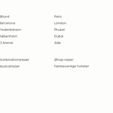
Billund
Paris
Barcelona
London
Frederikshavn
Phuket
København
Dubai
El Arenal
Side
Kombinationsrejser
Øhop-rejser
Musicalrejser
Familievenlige hoteller