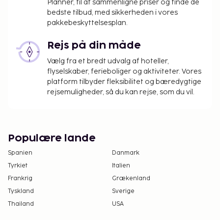
Planner, til at sammenligne priser og finde de
nat. Denne skat gælder ikke for børn under 18
bedste tilbud, med sikkerheden i vores
år.
pakkebeskyttelsesplan.
Vi har medtaget alle gebyrer, som
Rejs på din måde
overnatningsstedet har oplyst.
Vælg fra et bredt udvalg af hoteller,
Tillægsgebyr for kæledyr: EUR 8.00 pr. kæledyr
flyselskaber, ferieboliger og aktiviteter. Vores
pr. nat
platform tilbyder fleksibilitet og bæredygtige
Der opkræves ikke gebyrer for servicedyr
rejsemuligheder, så du kan rejse, som du vil.
Ovenstående liste er muligvis ikke fuldstændig.
Gebyrer og depositummer inkluderer muligvis ikke
skat og kan ændres uden varsel.
Populære lande
Som følge af nationale reguleringer kan der
Spanien
Danmark
ikke overføres mere end 1000 EUR i kontanter
Tyrkiet
Italien
på dette overnatningssted. Kontakt
Frankrig
Grækenland
overnatningsstedet via kontaktoplysningerne i
Tyskland
Sverige
reservationsbekræftelsen for flere oplysninger.
Thailand
USA
Det er en politik på hotellet at nægte visse
typer af reservationer, som grupper kunne