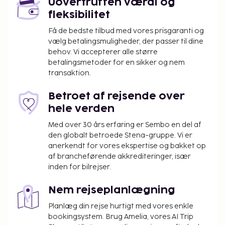
Uovertruffen værdi og
og en have kan du nyde den skønne udsigt, eller du
fleksibilitet
kan drage fordel af rekreative tilbud, såsom en
sæsonbestemt udendørs pool. Dette hotel tilbyder
Få de bedste tilbud med vores prisgaranti og
desuden gratis trådløs internetadgang,
vælg betalingsmuligheder, der passer til dine
behov. Vi accepterer alle større
spillehal/spillerum og tv på fællesarealer. Spis dig
betalingsmetoder for en sikker og nem
mæt i franske retter på O QUAI, en restaurant ved
transaktion.
poolen, hvor du kan nyde udsigten til haven og spise
udendørs. Du kan også blive på værelset, hvor der
Betroet af rejsende over
er mulighed for roomservice. Tag forbi
hele verden
baren/loungen, hvor du kan slukke tørsten med din
Med over 30 års erfaring er Sembo en del af
yndlingsdrink. Gratis morgenmadsbuffet er
den globalt betroede Stena-gruppe. Vi er
inkluderet. Dette overnatningssted har modtaget
anerkendt for vores ekspertise og bakket op
sin officielle stjernevurdering fra ATOUT France, det
af brancheførende akkrediteringer, især
franske agentur for turismeudvikling.
inden for bilrejser.
Du vil blive bedt om at betale følgende på
Nem rejseplanlægning
overnatningsstedet. Gebyrer inkluderer muligvis
skatter:
Planlæg din rejse hurtigt med vores enkle
bookingsystem. Brug Amelia, vores AI Trip
Der pålægges en byskat: 2.45 EUR pr. person pr.