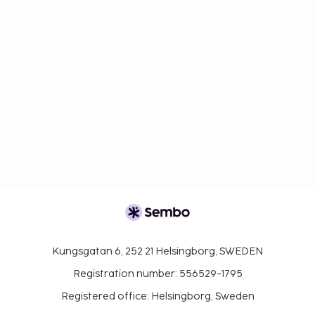
overnatningsstedet for flere oplysninger via
kontaktoplysningerne i
reservationsbekræftelsen.
Der er mulighed for kontaktløs betaling for alle
transaktioner.
Der er mulighed for kontaktløs indtjekning og
kontaktløs udtjekning.
Kungsgatan 6, 252 21 Helsingborg, SWEDEN
Registration number: 556529-1795
Registered office: Helsingborg, Sweden