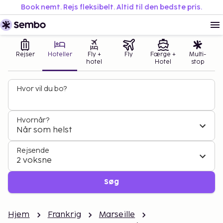
Book nemt. Rejs fleksibelt. Altid til den bedste pris.
Rejser
Hoteller
Fly +
Fly
Færge +
Multi-
hotel
Hotel
stop
Hvor vil du bo?
Hvornår?
Når som helst
Rejsende
2 voksne
Søg
Hjem
Frankrig
Marseille