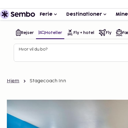
Ferie
Destinationer
Mine
Rejser
Hoteller
Fly + hotel
Fly
Fæ
Hvor vil du bo?
Hjem
Stagecoach Inn