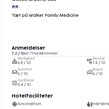
Tæt på Walker Family Medicine
Anmeldelser
7.2 / 10
af 79 bedømmelser
Renlighed
Service
6.8 / 10
7.4 / 10
Komfort
Stand
6 / 10
6 / 10
Faciliteter
5.4 / 10
Hotelfaciliteter
Aircondition
Hårtørr