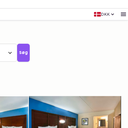
DKK
Søg