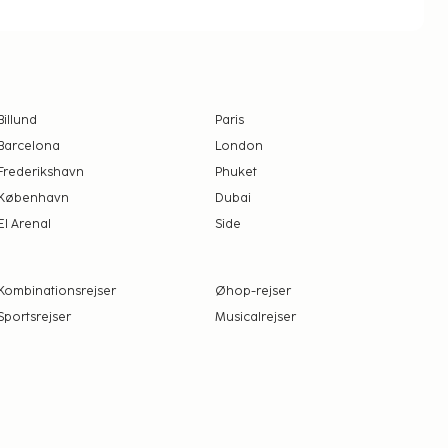
Billund
Paris
Barcelona
London
Frederikshavn
Phuket
København
Dubai
El Arenal
Side
Kombinationsrejser
Øhop-rejser
Sportsrejser
Musicalrejser