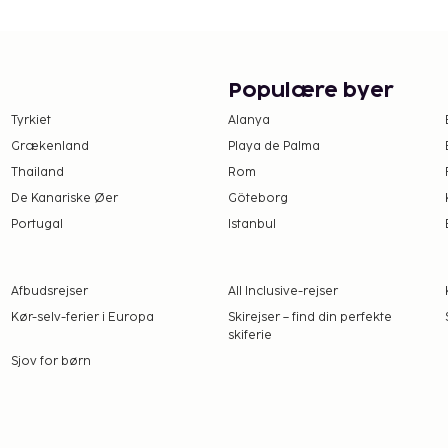
USD før indtjekning.
det har oplyst.
Populære byer
 (varierer afhængigt af
Tyrkiet
Alanya
Grækenland
Playa de Palma
Thailand
Rom
r af tilgængelighed)
De Kanariske Øer
Göteborg
Gebyrer og depositummer
Portugal
Istanbul
arsel.
uni til den 31. oktober.
Afbudsrejser
All Inclusive-rejser
Kør-selv-ferier i Europa
Skirejser – find din perfekte
skiferie
Sjov for børn