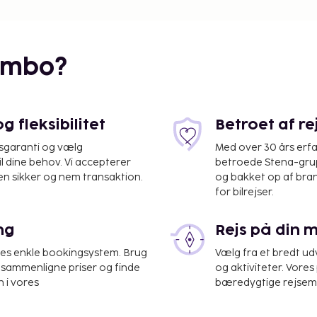
embo?
 fleksibilitet
Betroet af r
isgaranti og vælg
Med over 30 års erfa
il dine behov. Vi accepterer
betroede Stena-grup
nale Lufthavn (TUS) -
en sikker og nem transaktion.
og bakket op af bra
for bilrejser.
station, hurtig
ng
Rejs på din 
tændig parkering er til
ud, såsom en
res enkle bookingsystem. Brug
Vælg fra et bredt udv
e faciliteter, inklusive
at sammenligne priser og finde
og aktiviteter. Vores 
 i vores
bæredygtige rejsemul
tningsstedet. Gebyrer