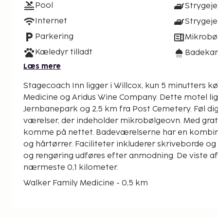
Pool
Strygeje
Internet
Strygej
Parkering
Mikrobø
Kæledyr tilladt
Badekar 
Læs mere
Stagecoach Inn ligger i Willcox, kun 5 minutters kø
Medicine og Aridus Wine Company. Dette motel ligger 2,5 km fra Historic
Jernbanepark og 2,5 km fra Post Cemetery. Føl dig
værelser, der indeholder mikrobølgeovn. Med grati
komme på nettet. Badeværelserne har en kombin
og hårtørrer. Faciliteter inkluderer skriveborde o
og rengøring udføres efter anmodning. De viste af
nærmeste 0,1 kilometer.
Walker Family Medicine - 0,5 km
Schwertner Huset - 1,9 km
Post Cemetery - 2 km