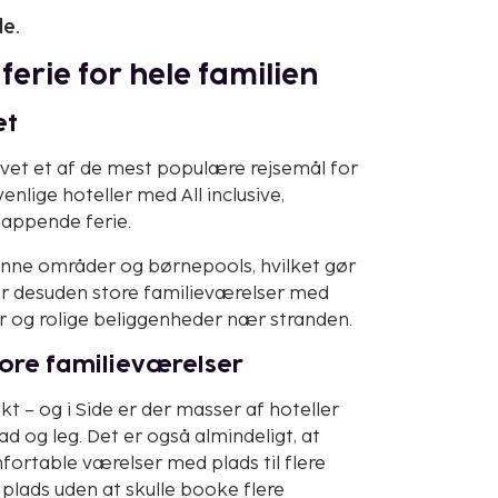
de.
 ferie for hele familien
et
levet et af de mest populære rejsemål for
enlige hoteller med All inclusive,
slappende ferie.
rønne områder og børnepools, hvilket gør
er desuden store familieværelser med
r og rolige beliggenheder nær stranden.
ore familieværelser
 – og i Side er der masser af hoteller
 og leg. Det er også almindeligt, at
mfortable værelser med plads til flere
å plads uden at skulle booke flere