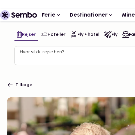
Ferie
Destinationer
Mine
Rejser
Hoteller
Fly + hotel
Fly
Fæ
Hvor vil du rejse hen?
Tilbage