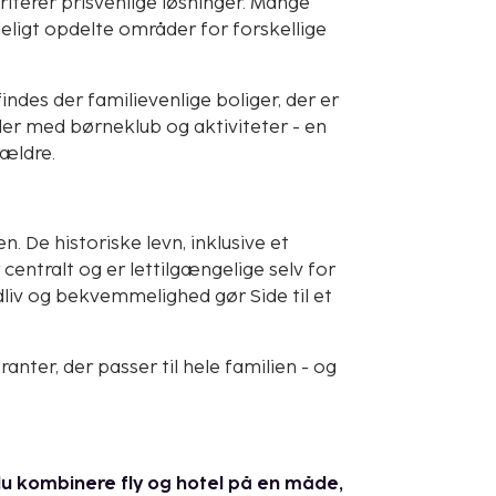
iterer prisvenlige løsninger. Mange
eligt opdelte områder for forskellige
ndes der familievenlige boliger, der er
ler med børneklub og aktiviteter - en
rældre.
 De historiske levn, inklusive et
centralt og er lettilgængelige selv for
dliv og bekvemmelighed gør Side til et
nter, der passer til hele familien - og
 kombinere fly og hotel på en måde,