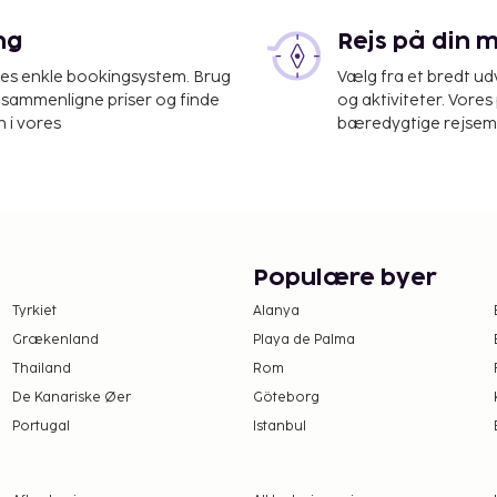
ng
Rejs på din 
res enkle bookingsystem. Brug
Vælg fra et bredt udv
at sammenligne priser og finde
og aktiviteter. Vores 
 i vores
bæredygtige rejsemul
Populære byer
Tyrkiet
Alanya
Grækenland
Playa de Palma
Thailand
Rom
De Kanariske Øer
Göteborg
Portugal
Istanbul