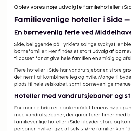
Oplev vores nøje udvalgte familiehoteller i Si
Familievenlige hoteller i Side –
En børnevenlig ferie ved Middelhav
Side, beliggende på Tyrkiets solrige sydkyst, er b
børnefamilier. Her findes et stort udvalg af børnev
tilpasset for at give hele familien en smidig og af
Flere hoteller i Side har vandrutsjebaner, store g
det nemt at kombinere leg og hvile. Mange tilbyd
plads til hele selskabet, samt børnevenlige menue
Hoteller med vandrutsjebaner og st
For mange børn er poolområdet feriens højdepunkt
med vandrutsjebaner, der garanterer timer med bad
familievenlige hoteller i Side tilbyder store og ko
personer, hvilket gør, at selv større familier kan f