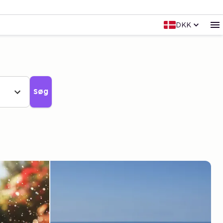
DKK
Søg