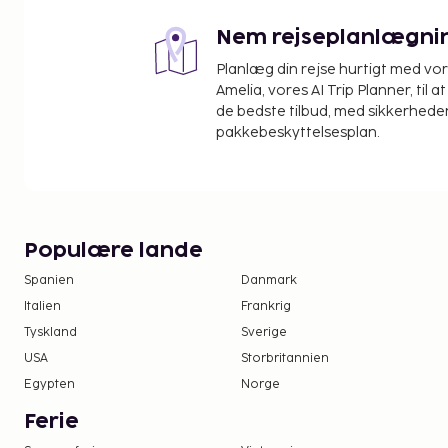
Nem rejseplanlægni
Planlæg din rejse hurtigt med vo
Amelia, vores AI Trip Planner, til 
de bedste tilbud, med sikkerheden
pakkebeskyttelsesplan.
Populære lande
Spanien
Danmark
Italien
Frankrig
Tyskland
Sverige
USA
Storbritannien
Egypten
Norge
Ferie