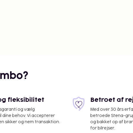
embo?
 fleksibilitet
Betroet af r
isgaranti og vælg
Med over 30 års erfa
il dine behov. Vi accepterer
betroede Stena-grup
en sikker og nem transaktion.
og bakket op af bra
for bilrejser.