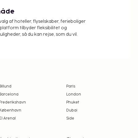
måde
alg af hoteller, flyselskaber, ferieboliger
platform tilbyder fleksibilitet og
igheder, så du kan rejse, som du vil.
Billund
Paris
Barcelona
London
Frederikshavn
Phuket
København
Dubai
El Arenal
Side