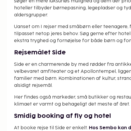
søger en mere luksuriøs mulighed og dem der prior
hoteller tilbyder børnepasning, legepladser og tyd
aldersgrupper.
Uanset om I rejser med småbørn eller teenagere, fi
tilpasset netop jeres behov. Søg gerne efter hotel
ekstra tryghed og fornøjelse for både børn og fo
Rejsemålet Side
Side er en charmerende by med rødder fra antikken.
velbevaret amfiteater og et Apollontempel, ligger 
familier med børn. Kombinationen af kultur, stran
alsidigt rejsemål.
Her findes også markeder, små butikker og restaura
klimaet er varmt og behageligt det meste af året.
Smidig booking af fly og hotel
At booke rejse til Side er enkelt.
Hos Sembo kan du