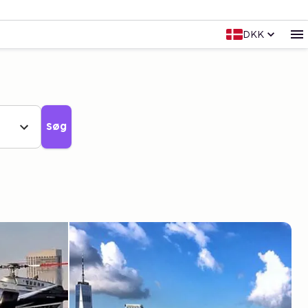
DKK
Søg