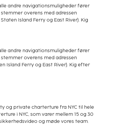
alle andre navigationsmuligheder fører
esse stemmer overens med adressen
Staten Island Ferry og East River). Kig
alle andre navigationsmuligheder fører
esse stemmer overens med adressen
n Island Ferry og East River). Kig efter
y og private charterture fra NYC til hele
pterture i NYC, som varer mellem 15 og 30
n sikkerhedsvideo og møde vores team.