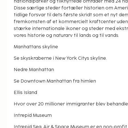
nationalparker og tilknyttede områder med 24 natu
Disse særlige steder fortæller historien om Ameri
tidlige forsvar til dets første skridt som et nyt de
fremkomsten af et kommercielt kraftcenter uden 
stærke internationale ikoner og steder med ekst
vores historie og naturarv til lands og til vands.
Manhattans skyline
Se skyskraberne i New York Citys skyline.
Nedre Manhattan
Se Downtown Manhattan fra himlen
Ellis Island
Hvor over 20 millioner immigranter blev behandlet 
Intrepid Museum
Intrepid Sea, Air & Space Museum er en non-profit