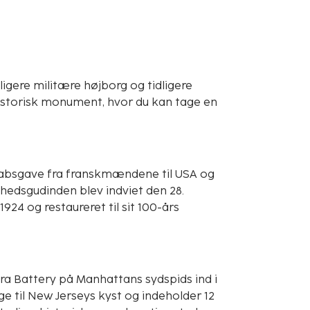
igere militære højborg og tidligere
storisk monument, hvor du kan tage en
skabsgave fra franskmændene til USA og
ihedsgudinden blev indviet den 28.
24 og restaureret til sit 100-års
ra Battery på Manhattans sydspids ind i
e til New Jerseys kyst og indeholder 12