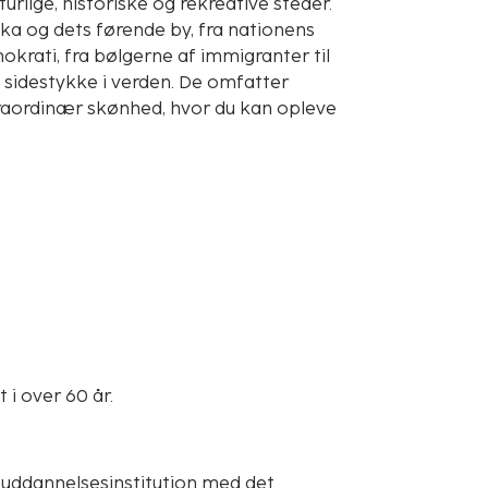
rlige, historiske og rekreative steder.
ka og dets førende by, fra nationens
mokrati, fra bølgerne af immigranter til
sidestykke i verden. De omfatter
raordinær skønhed, hvor du kan opleve
i over 60 år.
 uddannelsesinstitution med det