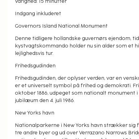
Varighed: 15 minutter
Indgang inkluderet
Governors Island National Monument
Denne tidligere hollandske guvernørs ejendom, tidl
kystvagtskommando holder nu sin alder som et hi
lejlighedsvis tur.
Frihedsgudinden
Frihedsgudinden, der oplyser verden, var en ven
er et universelt symbol på frihed og demokrati. Fr
oktober 1886, udpeget som nationalt monument i 19
jubilæum den 4. juli 1986.
New Yorks havn
Nationalparkerne i New Yorks havn strækker sig f
tre andre byer og ud over Verrazano Narrows Bridg