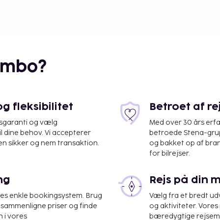
embo?
 fleksibilitet
Betroet af r
isgaranti og vælg
Med over 30 års erfa
il dine behov. Vi accepterer
betroede Stena-grup
en sikker og nem transaktion.
og bakket op af bra
for bilrejser.
ng
Rejs på din 
res enkle bookingsystem. Brug
Vælg fra et bredt udv
at sammenligne priser og finde
og aktiviteter. Vores 
 i vores
bæredygtige rejsemul