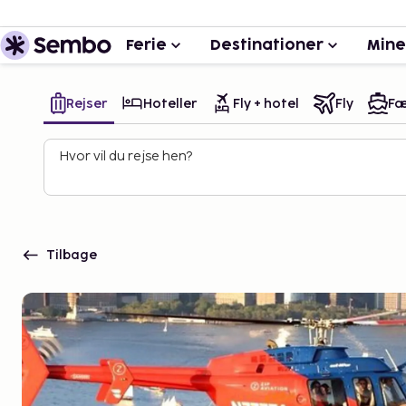
Ferie
Destinationer
Mine
Rejser
Hoteller
Fly + hotel
Fly
Fæ
Hvor vil du rejse hen?
Tilbage