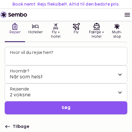
Book nemt. Rejs fleksibelt. Altid til den bedste pris.
Rejser
Hoteller
Fly +
Fly
Færge +
Multi-
hotel
Hotel
stop
Hvor vil du rejse hen?
Hvornår?
Når som helst
Rejsende
2 voksne
Søg
Tilbage