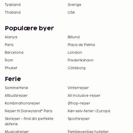
Tyskland
Sverige
Thailand
USA
Populære byer
Alanya
Billund
Paris
Playa de Palma
Barcelona
London
Rom
Frederikshavn
Phuket
Göteborg
Ferie
Sommerferie
Vinterrejser
Afbudsrejser
All Inclusive-rejser
Kombinationsrejser
Øhop-rejser
Rejser til Disneyland® Paris
Kør-selv-ferier i Europa
Skirejser – find din perfekte
Sportsrejser
skiferie
Musicalrejser
Familievenlige hoteller