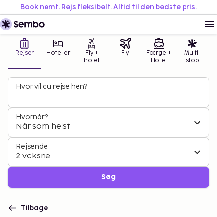
Book nemt. Rejs fleksibelt. Altid til den bedste pris.
Rejser
Hoteller
Fly +
Fly
Færge +
Multi-
hotel
Hotel
stop
Hvor vil du rejse hen?
Hvornår?
Når som helst
Rejsende
2 voksne
Søg
Tilbage