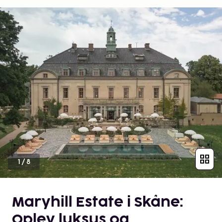
1
/
8
Maryhill Estate i Skåne:
Oplev luksus og