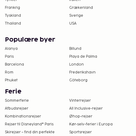
Frankrig
Grækenland
Tyskland
Sverige
Thailand
USA
Populære byer
Alanya
Billund
Paris
Playa de Palma
Barcelona
London
Rom
Frederikshavn
Phuket
Göteborg
Ferie
Sommerferie
Vinterrejser
Afbudsrejser
All Inclusive-rejser
Kombinationsrejser
Øhop-rejser
Rejser til Disneyland® Paris
Kør-selv-ferier i Europa
Skirejser – find din perfekte
Sportsrejser