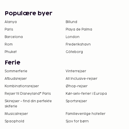
Populære byer
Alanya
Billund
Paris
Playa de Palma
Barcelona
London
Rom
Frederikshavn
Phuket
Göteborg
Ferie
Sommerferie
Vinterrejser
Afbudsrejser
All Inclusive-rejser
Kombinationsrejser
Øhop-rejser
Rejser til Disneyland® Paris
Kør-selv-ferier i Europa
Skirejser – find din perfekte
Sportsrejser
skiferie
Musicalrejser
Familievenlige hoteller
Spaophold
Sjov for børn