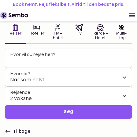
Book nemt. Rejs fleksibelt. Altid til den bedste pris.
Rejser
Hoteller
Fly +
Fly
Færge +
Multi-
hotel
Hotel
stop
Hvor vil du rejse hen?
Hvornår?
Når som helst
Rejsende
2 voksne
Søg
Tilbage