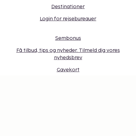
Destinationer
Login for rejsebureauer
Sembonus
Få tilbud, tips og nyheder. Tilmeld dig vores
nyhedsbrev
Gavekort
Cookie-indstillinger
Gå ikke glip af noget – få de seneste
opdateringer
Hold dig opdateret med det nyeste fra os! Få
rejsetips, inspiration og adgang til eksklusive tilbud.