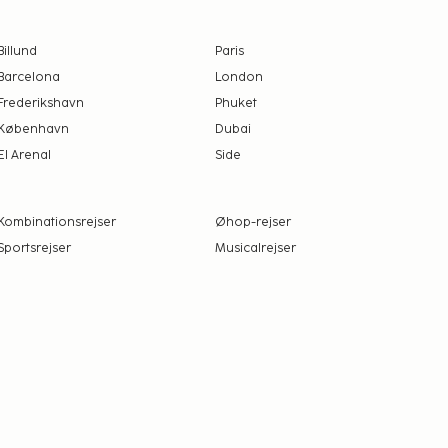
Billund
Paris
Barcelona
London
Frederikshavn
Phuket
København
Dubai
El Arenal
Side
Kombinationsrejser
Øhop-rejser
Sportsrejser
Musicalrejser