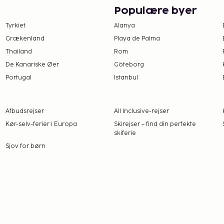
Populære byer
Tyrkiet
Alanya
Grækenland
Playa de Palma
Thailand
Rom
De Kanariske Øer
Göteborg
Portugal
Istanbul
Afbudsrejser
All Inclusive-rejser
Kør-selv-ferier i Europa
Skirejser – find din perfekte
skiferie
Sjov for børn