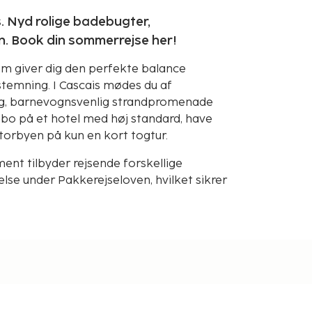
s. Nyd rolige badebugter,
. Book din sommerrejse her!
m giver dig den perfekte balance
temning. I Cascais mødes du af
ng, barnevognsvenlig strandpromenade
il bo på et hotel med høj standard, have
torbyen på kun en kort togtur.
nt tilbyder rejsende forskellige
se under Pakkerejseloven, hvilket sikrer