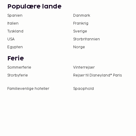
Populære lande
Spanien
Danmark
Italien
Frankrig
Tyskland
Sverige
USA
Storbritannien
Egypten
Norge
Ferie
Sommerferie
Vinterrejser
Storbyferie
Rejser til Disneyland® Paris
Familievenlige hoteller
Spaophold