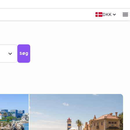
DKK
Søg