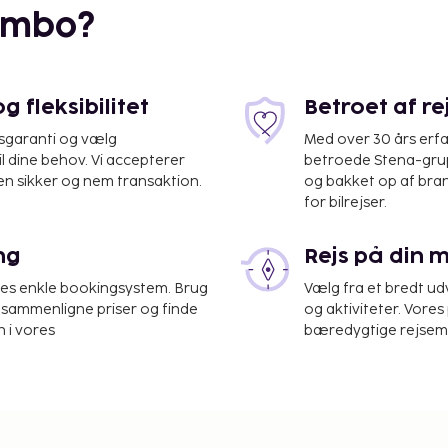
embo?
 fleksibilitet
Betroet af r
isgaranti og vælg
Med over 30 års erfa
il dine behov. Vi accepterer
betroede Stena-grup
en sikker og nem transaktion.
og bakket op af bra
for bilrejser.
ng
Rejs på din 
res enkle bookingsystem. Brug
Vælg fra et bredt udv
at sammenligne priser og finde
og aktiviteter. Vores 
 i vores
bæredygtige rejsemul