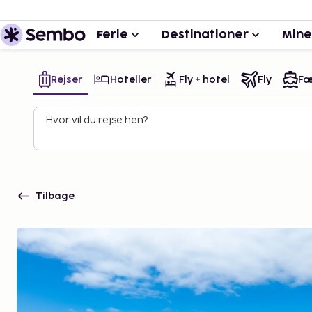
Ferie
Destinationer
Mine
Rejser
Hoteller
Fly + hotel
Fly
Fæ
Hvor vil du rejse hen?
Tilbage