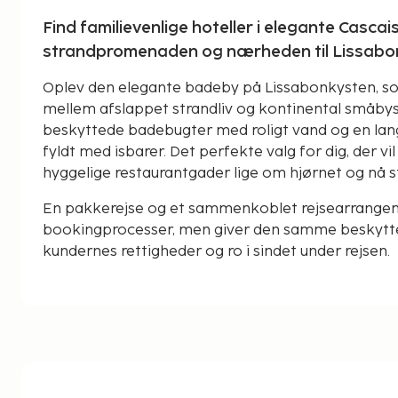
Find familievenlige hoteller i elegante Cascai
strandpromenaden og nærheden til Lissabon
Oplev den elegante badeby på Lissabonkysten, so
mellem afslappet strandliv og kontinental småbys
beskyttede badebugter med roligt vand og en la
fyldt med isbarer. Det perfekte valg for dig, der v
hyggelige restaurantgader lige om hjørnet og nå s
En pakkerejse og et sammenkoblet rejsearrangeme
bookingprocesser, men giver den samme beskyttel
kundernes rettigheder og ro i sindet under rejsen.