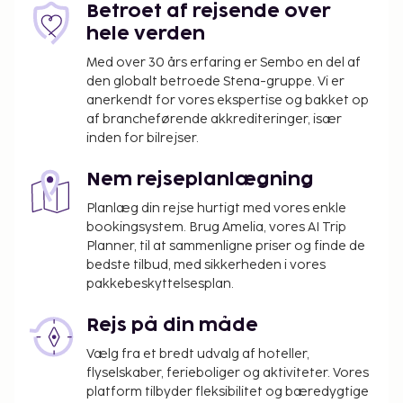
Betroet af rejsende over
under 18 år, skal fremvise barnets fødselsattest
hele verden
eller billed-ID (f.eks. pas) ved indtjekning. Ved
internationale rejser til Brasilien, hvor barnet
Med over 30 års erfaring er Sembo en del af
kun rejser med en forælder eller værge, skal
den globalt betroede Stena-gruppe. Vi er
anerkendt for vores ekspertise og bakket op
den pågældende forælder eller værge – ud
af brancheførende akkrediteringer, især
over barnets fødselsattest og billed-ID - også
inden for bilrejser.
fremvise et samtykke, der er bekræftet
notarielt og underskrevet af begge forældre. I
Nem rejseplanlægning
tilfælde af at den pågældende forælder eller
Planlæg din rejse hurtigt med vores enkle
værge ikke kan/vil give dette samtykke, er en
bookingsystem. Brug Amelia, vores AI Trip
retslig bemyndigelse påkrævet. Personer, der
Planner, til at sammenligne priser og finde de
planlægger at rejse til Brasilien med børn, skal
bedste tilbud, med sikkerheden i vores
kontakte det brasilianske konsulat forud for
pakkebeskyttelsesplan.
rejsen for at få yderligere oplysninger.
Ét barn, i alderen 3 år eller derunder, kan
Rejs på din måde
overnatte gratis på forældres eller værgers
Vælg fra et bredt udvalg af hoteller,
værelse, hvis de eksisterende sengepladser
flyselskaber, ferieboliger og aktiviteter. Vores
benyttes.
platform tilbyder fleksibilitet og bæredygtige