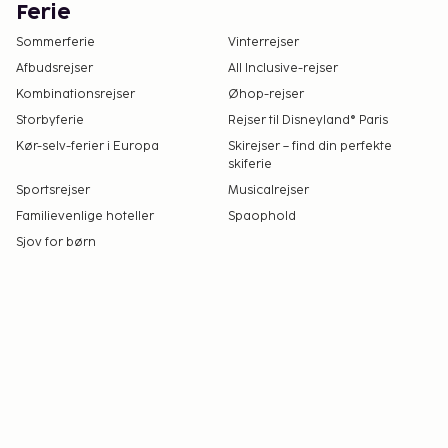
Ferie
Sommerferie
Vinterrejser
Afbudsrejser
All Inclusive-rejser
Kombinationsrejser
Øhop-rejser
Storbyferie
Rejser til Disneyland® Paris
Kør-selv-ferier i Europa
Skirejser – find din perfekte
skiferie
Sportsrejser
Musicalrejser
Familievenlige hoteller
Spaophold
Sjov for børn