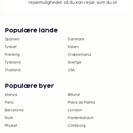
rejsemuligheder, så du kan rejse, som du vil.
Populære lande
Spanien
Danmark
Tyrkiet
Italien
Frankrig
Grækenland
Tyskland
Sverige
Thailand
USA
Populære byer
Alanya
Billund
Paris
Playa de Palma
Barcelona
London
Rom
Frederikshavn
Phuket
Göteborg