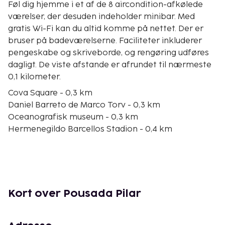
Føl dig hjemme i et af de 8 aircondition-afkølede
værelser, der desuden indeholder minibar. Med
gratis Wi-Fi kan du altid komme på nettet. Der er
bruser på badeværelserne. Faciliteter inkluderer
pengeskabe og skriveborde, og rengøring udføres
dagligt. De viste afstande er afrundet til nærmeste
0,1 kilometer.
Cova Square - 0,3 km
Daniel Barreto de Marco Torv - 0,3 km
Oceanografisk museum - 0,3 km
Hermenegildo Barcellos Stadion - 0,4 km
Vor Frue af Hjælpens Kirke - 0,5 km
Centro Cultural Manoel Camargo - 0,5 km
Castelo Branco-pladsen - 0,5 km
Anjos Strand - 0,5 km
Arraial do Cabo Kommunale Rådhus - 0,6 km
Kort over Pousada Pilar
Forno Havn - 0,7 km
Anjos Marina - 0,7 km