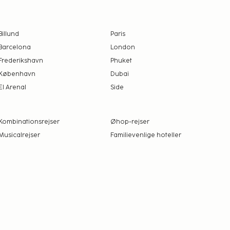
Billund
Paris
Barcelona
London
Frederikshavn
Phuket
København
Dubai
El Arenal
Side
Kombinationsrejser
Øhop-rejser
Musicalrejser
Familievenlige hoteller