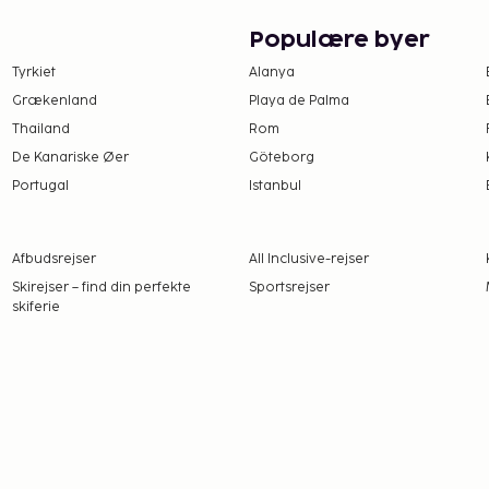
 baren/loungen.
Populære byer
ikke overføres mere end
ed. Kontakt
Tyrkiet
Alanya
i
Grækenland
Playa de Palma
r.
Thailand
Rom
r ved at kontakte
De Kanariske Øer
Göteborg
å
Portugal
Istanbul
 kontaktløs udtjekning.
Afbudsrejser
All Inclusive-rejser
Skirejser – find din perfekte
Sportsrejser
skiferie