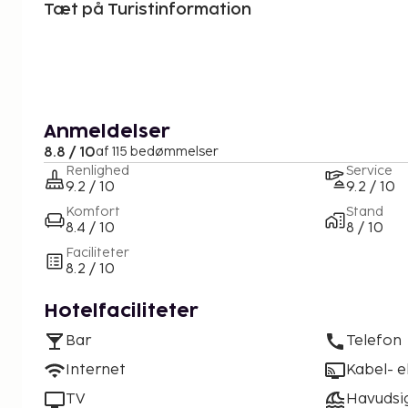
Tæt på Turistinformation
Anmeldelser
8.8 / 10
af 115 bedømmelser
Renlighed
Service
9.2 / 10
9.2 / 10
Komfort
Stand
8.4 / 10
8 / 10
Faciliteter
8.2 / 10
Hotelfaciliteter
Bar
Telefon
Internet
Kabel- el
TV
Havudsi