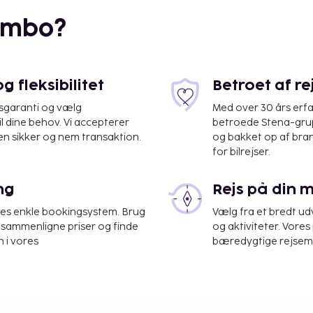
embo?
 km
 fleksibilitet
Betroet af r
isgaranti og vælg
Med over 30 års erfa
il dine behov. Vi accepterer
betroede Stena-grup
en sikker og nem transaktion.
og bakket op af bra
for bilrejser.
ife (ACE-Lanzarote) - 8,1
ng
Rejs på din 
ngscenter, en døgnåben
res enkle bookingsystem. Brug
Vælg fra et bredt udv
se kan du nyde den
at sammenligne priser og finde
og aktiviteter. Vores 
 faciliteter, såsom
 i vores
bæredygtige rejsemul
atis trådløs
on. Det er nemt at komme
ebyr). Få stillet sulten
rbi den lokale