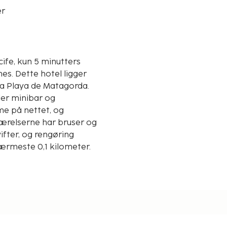
er
cife, kun 5 minutters
ligger
ra Playa de Matagorda.
der minibar og
me på nettet, og
værelserne har bruser og
ifter, og rengøring
 nærmeste 0,1 kilometer.
0,3 km