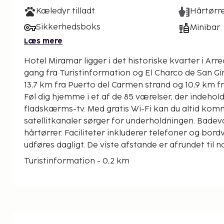
Kæledyr tilladt
Hårtørr
Sikkerhedsboks
Minibar
Læs mere
Hotel Miramar ligger i det historiske kvarter i Arre
gang fra Turistinformation og El Charco de San Gines. Dette hotel 
13,7 km fra Puerto del Carmen strand og 10,9 km f
Føl dig hjemme i et af de 85 værelser, der indehol
fladskærms-tv. Med gratis Wi-Fi kan du altid kom
satellitkanaler sørger for underholdningen. Bade
hårtørrer. Faciliteter inkluderer telefoner og bordv
udføres dagligt. De viste afstande er afrundet til
Turistinformation - 0,2 km
El Charco de San Gines - 0,3 km
San Gabriel-slottet - 0,3 km
Lanzarote Educacion a Distancia-universitetet - 
Playa del Castillo de San Gabriel - 0,4 km
El Reducto Strand - 0,9 km