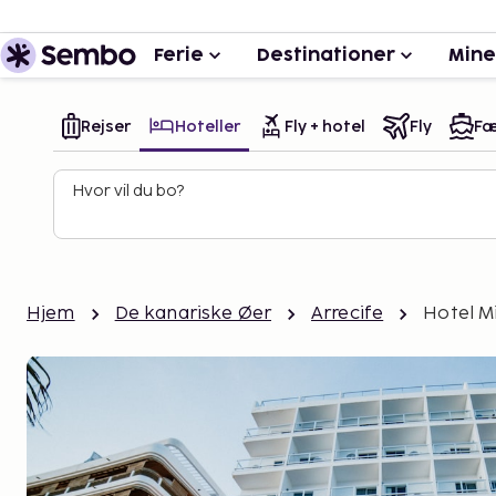
Ferie
Destinationer
Mine
Rejser
Hoteller
Fly + hotel
Fly
Fæ
Hvor vil du bo?
Hjem
De kanariske Øer
Arrecife
Hotel M