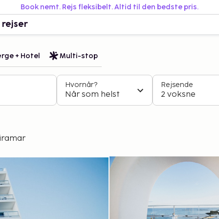
Book nemt. Rejs fleksibelt. Altid til den bedste pris.
 rejser
rge + Hotel
Multi-stop
Hvornår?
Rejsende
Når som helst
2 voksne
iramar