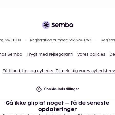
det har oplyst.
n (enkelt)
enkelt)
ag
uge
org, SWEDEN
Registration number: 556529-1795
Registe
Gebyrer og depositummer
arsel.
 hos Sembo
Trygt med rejsegaranti
Vores policies
De
ikke overføres mere end
ed. Kontakt
i
Få tilbud, tips og nyheder. Tilmeld dig vores nyhedsbrev
r.
t.
Cookie-indstillinger
Gå ikke glip af noget – få de seneste
opdateringer