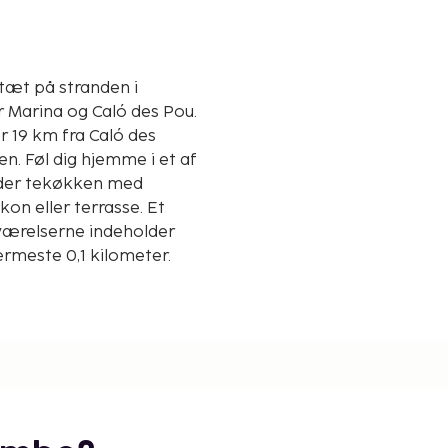
tæt på stranden i
Or Marina og Caló des Pou.
er 19 km fra Caló des
n. Føl dig hjemme i et af
older tekøkken med
on eller terrasse. Et
værelserne indeholder
ærmeste 0,1 kilometer.