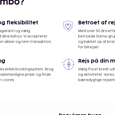
embo?
 fleksibilitet
Betroet af r
isgaranti og vælg
Med over 30 års erfa
il dine behov. Vi accepterer
betroede Stena-grup
en sikker og nem transaktion.
og bakket op af bra
for bilrejser.
 Palma de Mallorca (PMI)
ng
Rejs på din 
n reception, en
res enkle bookingsystem. Brug
Vælg fra et bredt udv
g. Lufthavnstransport
at sammenligne priser og finde
og aktiviteter. Vores 
er anmodning), og
 i vores
bæredygtige rejsemul
en på stedet. Tag en
r nyd de andre rekreative
 fitnesscenter. Andre
 inkluderer gratis trådløs
arealer. Få stillet sulten