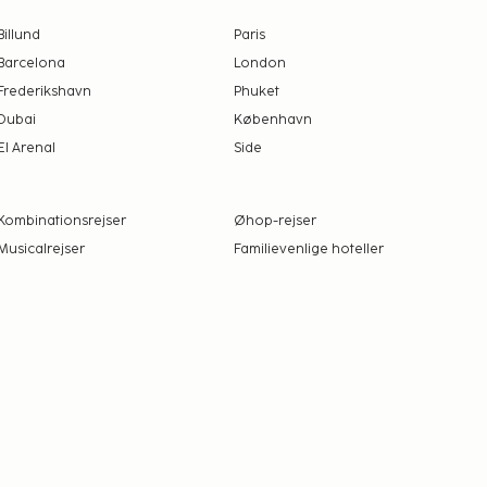
Billund
Paris
Barcelona
London
Frederikshavn
Phuket
Dubai
København
El Arenal
Side
Kombinationsrejser
Øhop-rejser
Musicalrejser
Familievenlige hoteller