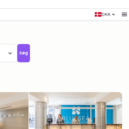
DKK
Søg