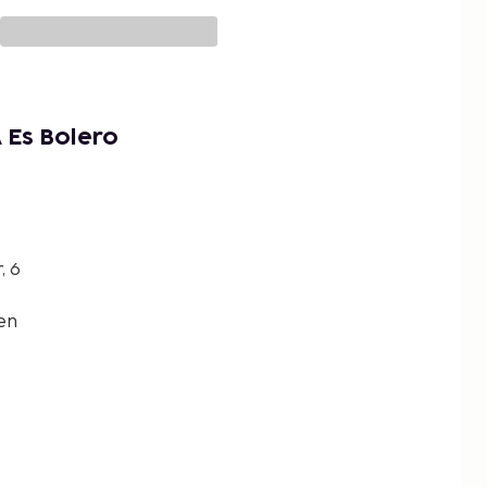
 Es Bolero
, 6
en