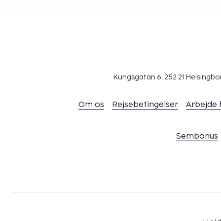
Vi har medtaget alle gebyrer, som overnatningsste
Gebyr for lufthavnstransport: 18 EUR pr. perso
Gebyr pr. barn for lufthavnstransport: 18 EUR (
Gebyr for selvstændig parkering: EUR 10 pr. d
Gebyr for pengeskab på værelset: 12 EUR pr. 
Kungsgatan 6, 252 21 Helsingb
Ovenstående liste er muligvis ikke fuldstændig. 
inkluderer muligvis ikke skat og kan ændres uden v
Om os
Rejsebetingelser
Arbejde
Som følge af nationale reguleringer kan der 
1000 EUR i kontanter på dette overnatningsst
overnatningsstedet via kontaktoplysningerne 
Sembonus
reservationsbekræftelsen for flere oplysninge
Poolen er tilgængelig fra kl. 10.00 til kl. 18.00.
Dette overnatningssted rengøres professionel