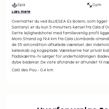
Spa
Gym
Læs mere
Overnatter du ved BLUESEA Es Bolero, som ligger 
Santanyí, er du kun 5 minutters kørsel fra Cala d'
Dette lejlighedshotel med familievenlig profil ligg
Moro Strand og 19,4 km fra Cala Llombards-strande
de 35 aircondition-afkølede værelser, der indeh
køleskab og kogeplade. Værelserne har privat balk
fladskærms-tv sørger for underholdningen. Bade
dybe badekar. De viste afstande er afrundet til n
Caló des Pou - 0,4 km
Caló de Ses Egües - 0,7 km
Cala d'Or Marina - 1,3 km
Caló de ses Dones - 2,5 km
Cala Gran - 2,6 km
Cala Esmeralda - 3,2 km
Caló des Corral - 3,4 km