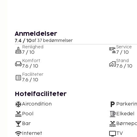
Anmeldelser
7.4 / 10
af 37 bedømmelser
Renlighed
Service
7 / 10
7 / 10
Komfort
Stand
7.6 / 10
7.6 / 10
Faciliteter
7.6 / 10
Hotelfaciliteter
Aircondition
Parkeri
Pool
Elkedel
Bar
Børnepo
Internet
TV