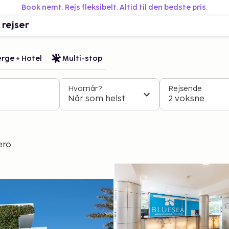
Book nemt. Rejs fleksibelt. Altid til den bedste pris.
 rejser
rge + Hotel
Multi-stop
Hvornår?
Rejsende
Når som helst
2 voksne
ero