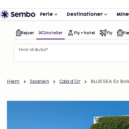
Ferie
Destinationer
Mine
Rejser
Hoteller
Fly + hotel
Fly
Fæ
Hvor vil du bo?
Hjem
Spanien
Cala d´Or
BLUESEA Es Bol