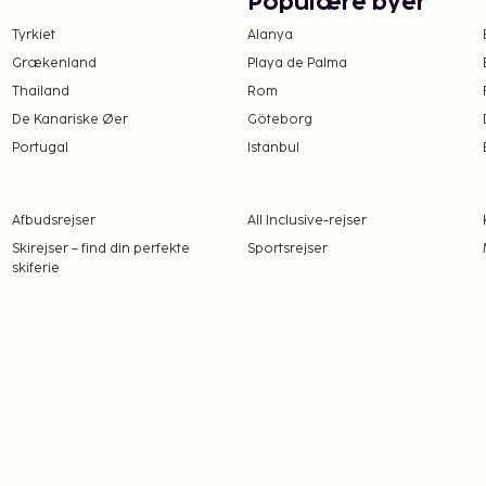
Populære byer
, en af 2 restauranter
nk i baren/loungen or
Tyrkiet
Alanya
Grækenland
Playa de Palma
Thailand
Rom
tningsstedet. Gebyrer
De Kanariske Øer
Göteborg
Portugal
Istanbul
es på
% efter den 8.
Afbudsrejser
All Inclusive-rejser
Yderligere undtagelser og
Skirejser – find din perfekte
Sportsrejser
inger bedes du kontakte
skiferie
angivet i
l den 30. april, 0.83 EUR
derefter. Denne skat
31. oktober, 3.30 EUR pr.
efter. Denne skat gælder