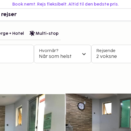
Book nemt. Rejs fleksibelt. Altid til den bedste pris.
 rejser
rge + Hotel
Multi-stop
Hvornår?
Rejsende
Når som helst
2 voksne