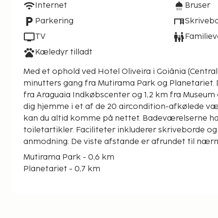
Internet
Bruser
Parkering
Skriveb
TV
Familiev
Kæledyr tilladt
Med et ophold ved Hotel Oliveira i Goiânia (Central
minutters gang fra Mutirama Park og Planetariet. Dette hotel ligger 1,1 km
fra Araguaia Indkøbscenter og 1,2 km fra Museum 
dig hjemme i et af de 20 aircondition-afkølede vær
kan du altid komme på nettet. Badeværelserne har
toiletartikler. Faciliteter inkluderer skriveborde o
anmodning. De viste afstande er afrundet til nærm
Mutirama Park - 0,6 km
Planetariet - 0,7 km
Araguaia Indkøbscenter - 0,7 km
Estádio Olímpico Pedro Ludovico - 1,1 km
Museum of Contemporary Art - 1,2 km
Bandeirante-monumentet - 1,4 km