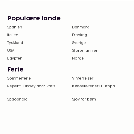
tilfælde af at den pågældende forælder eller 
dette samtykke, er en retslig bemyndigelse p
Populære lande
planlægger at rejse til Brasilien med børn, sk
brasilianske konsulat forud for rejsen for at få
Spanien
Danmark
Italien
Frankrig
Tyskland
Sverige
USA
Storbritannien
Egypten
Norge
Ferie
Sommerferie
Vinterrejser
Rejser til Disneyland® Paris
Kør-selv-ferier i Europa
Spaophold
Sjov for børn