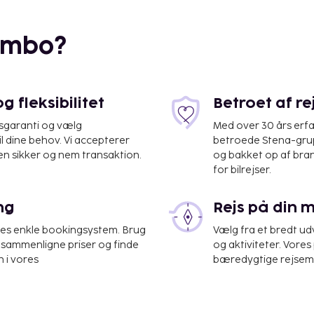
embo?
 fleksibilitet
Betroet af r
isgaranti og vælg
Med over 30 års erfa
il dine behov. Vi accepterer
betroede Stena-grup
en sikker og nem transaktion.
og bakket op af bra
ta Genoveva) - 6 km
for bilrejser.
omplet
ng
Rejs på din 
00.
under 18 år, skal fremvise
res enkle bookingsystem. Brug
Vælg fra et bredt udv
s) ved indtjekning. Ved
at sammenligne priser og finde
og aktiviteter. Vores 
 kun rejser med en
 i vores
bæredygtige rejsemul
rælder eller værge – ud
å fremvise et samtykke,
 begge forældre. I