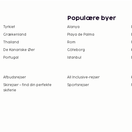
værge ikke kan/vil give
åkrævet. Personer, der
Populære byer
al kontakte det
 yderligere oplysninger.
Tyrkiet
Alanya
Grækenland
Playa de Palma
Thailand
Rom
De Kanariske Øer
Göteborg
Portugal
Istanbul
Afbudsrejser
All Inclusive-rejser
Skirejser – find din perfekte
Sportsrejser
skiferie