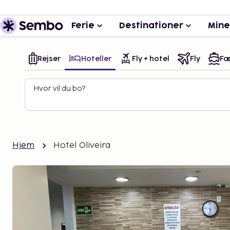
Ferie
Destinationer
Mine
Rejser
Hoteller
Fly + hotel
Fly
Fæ
Hvor vil du bo?
Hjem
Hotel Oliveira