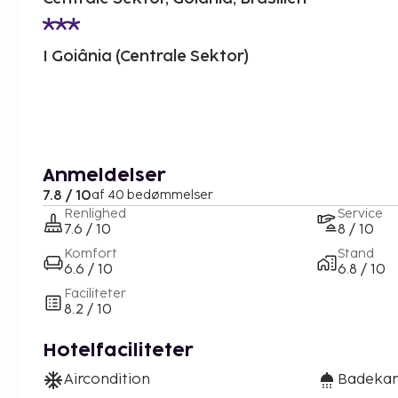
I Goiânia (Centrale Sektor)
Anmeldelser
7.8 / 10
af 40 bedømmelser
Renlighed
Service
7.6 / 10
8 / 10
Komfort
Stand
6.6 / 10
6.8 / 10
Faciliteter
8.2 / 10
Hotelfaciliteter
Aircondition
Badekar 