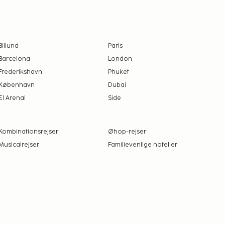
Billund
Paris
Barcelona
London
Frederikshavn
Phuket
København
Dubai
El Arenal
Side
Kombinationsrejser
Øhop-rejser
Musicalrejser
Familievenlige hoteller