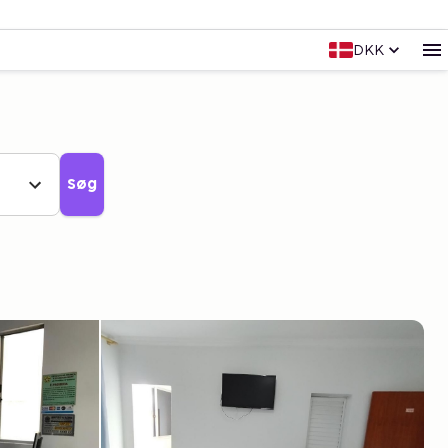
DKK
Søg