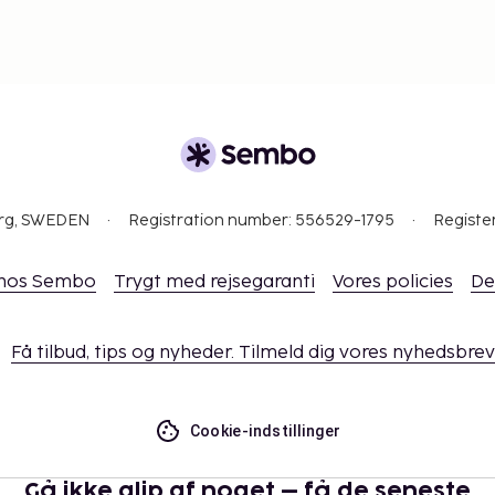
org, SWEDEN
Registration number: 556529-1795
Registe
 hos Sembo
Trygt med rejsegaranti
Vores policies
De
Få tilbud, tips og nyheder. Tilmeld dig vores nyhedsbrev
Cookie-indstillinger
Gå ikke glip af noget – få de seneste