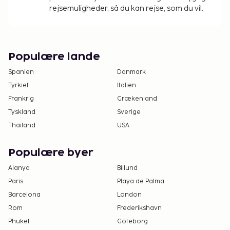
overnatte gratis på forældres eller værgers
rejsemuligheder, så du kan rejse, som du vil.
værelse, hvis de eksisterende sengepladser
benyttes.
Der er mulighed for kontaktløs udtjekning.
Populære lande
Spanien
Danmark
Tyrkiet
Italien
Frankrig
Grækenland
Tyskland
Sverige
Thailand
USA
Populære byer
Alanya
Billund
Paris
Playa de Palma
Barcelona
London
Rom
Frederikshavn
Phuket
Göteborg