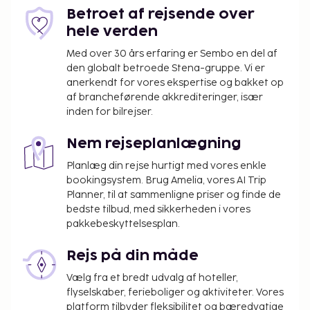
nat. Denne skat gælder ikke for børn under 18
Betroet af rejsende over
år.
hele verden
Vi har medtaget alle gebyrer, som
Med over 30 års erfaring er Sembo en del af
overnatningsstedet har oplyst.
den globalt betroede Stena-gruppe. Vi er
anerkendt for vores ekspertise og bakket op
Gebyr for morgenmadsbuffet: 20 EUR pr.
af brancheførende akkrediteringer, især
person (cirkapriser)
inden for bilrejser.
Gebyr for nærliggende parkering: 25.00 EUR pr.
dag
Nem rejseplanlægning
Ovenstående liste er muligvis ikke fuldstændig.
Planlæg din rejse hurtigt med vores enkle
Gebyrer og depositummer inkluderer muligvis ikke
bookingsystem. Brug Amelia, vores AI Trip
skat og kan ændres uden varsel.
Planner, til at sammenligne priser og finde de
bedste tilbud, med sikkerheden i vores
Som følge af nationale reguleringer kan der
pakkebeskyttelsesplan.
ikke overføres mere end 1000 EUR i kontanter
på dette overnatningssted. Kontakt
Rejs på din måde
overnatningsstedet via kontaktoplysningerne i
Vælg fra et bredt udvalg af hoteller,
reservationsbekræftelsen for flere oplysninger.
flyselskaber, ferieboliger og aktiviteter. Vores
Ét barn, i alderen 6 år eller derunder, kan
platform tilbyder fleksibilitet og bæredygtige