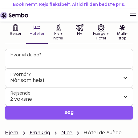
Book nemt. Rejs fleksibelt. Altid til den bedste pris.
Rejser
Hoteller
Fly +
Fly
Færge +
Multi-
hotel
Hotel
stop
Hvor vil du bo?
Hvornår?
Når som helst
Rejsende
2 voksne
Søg
Hjem
Frankrig
Nice
Hôtel de Suède