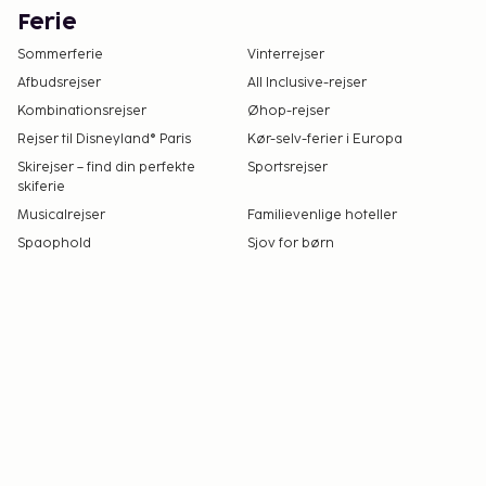
Ferie
Sommerferie
Vinterrejser
Afbudsrejser
All Inclusive-rejser
Kombinationsrejser
Øhop-rejser
Rejser til Disneyland® Paris
Kør-selv-ferier i Europa
Skirejser – find din perfekte
Sportsrejser
skiferie
Musicalrejser
Familievenlige hoteller
Spaophold
Sjov for børn