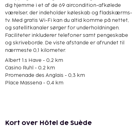
dig hjemme i et af de 69 aircondition-afkølede
værelser, der indeholder køleskab og fladskærms-
tv. Med gratis Wi-Fi kan du altid komme på nettet,
og satellitkanaler sørger for underholdningen.
Faciliteter inkluderer telefoner samt pengeskabe
og skriveborde. De viste afstande er afrundet til
nærmeste 0,1 kilometer.
Albert 1.s Have - 0,2 km
Casino Ruhl - 0,2 km
Promenade des Anglais - 0,3 km
Place Massena - 0,4 km
Quai des États-Unis - 0,5 km
Verdure Teater - 0,5 km
Avenue Jean Médecin - 0,5 km
Plage Beau Rivage - 0,5 km
Nice Étoile Shopping Center - 0,6 km
Kort over Hôtel de Suède
Opéra Strand - 0,6 km
Blue Beach - 0,7 km