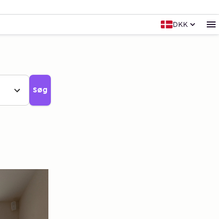
DKK
Søg