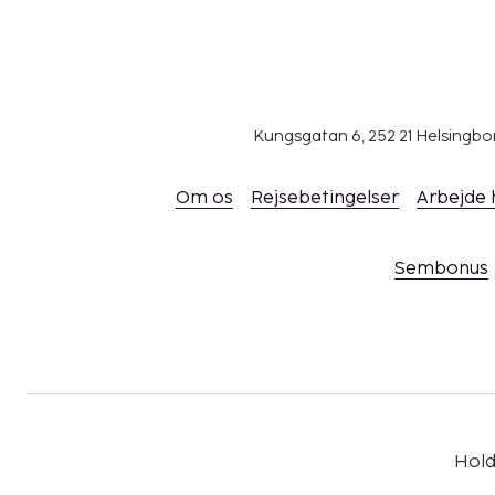
Tilvalg
Ekstraseng bookes på forhånd, € /nat. Barneseng
/nat.
Andet
Kungsgatan 6, 252 21 Helsingb
Turistskat/Miljøgebyr betales på plads.
Om os
Rejsebetingelser
Arbejde
Elevator.
Ankomst
Sembonus
Indcheckningstid: 15:00, udcheckningstid: 12:00.
Hold