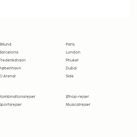
Billund
Paris
Barcelona
London
Frederikshavn
Phuket
København
Dubai
El Arenal
Side
Kombinationsrejser
Øhop-rejser
Sportsrejser
Musicalrejser