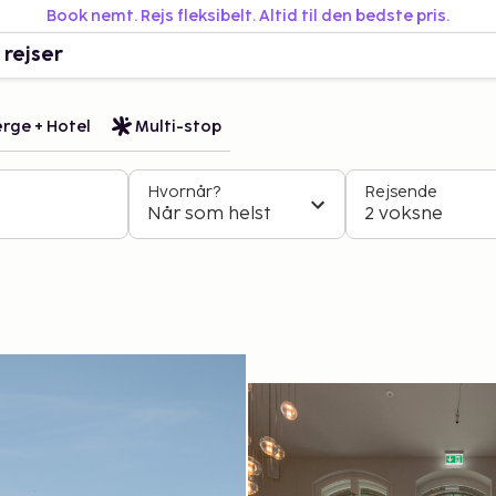
Book nemt. Rejs fleksibelt. Altid til den bedste pris.
 rejser
rge + Hotel
Multi-stop
Hvornår?
Rejsende
Når som helst
2 voksne