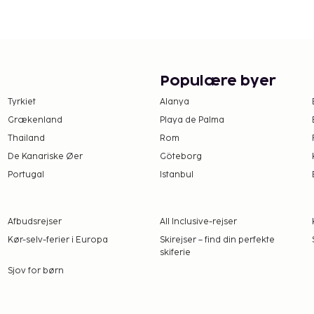
mmelige værelser er en
duer og en ekstra
er disse to-rums suiter
um.
andt (BER), beliggende
Populære byer
Tyrkiet
Alanya
Grækenland
Playa de Palma
Thailand
Rom
lins messecenter.
De Kanariske Øer
Göteborg
Portugal
Istanbul
n, internet, minibar,
Afbudsrejser
All Inclusive-rejser
Kør-selv-ferier i Europa
Skirejser – find din perfekte
skiferie
Sjov for børn
betaling), meget