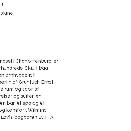
ng
skine
ngsel i Charlottenburg, er
rhundrede. Skjult bag
en omhyggeligt
Berlin af Grüntuch Ernst
de rum og spor af
elser og suiter, en
en bar, et spa og et
 og komfort. Wilmina
r Lovis, dagbaren LOTTA
geri Wilmina Brot.