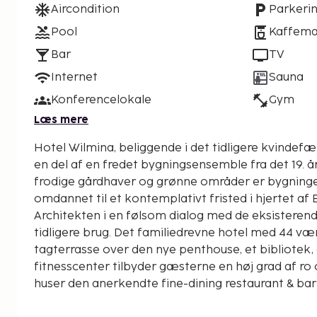
Aircondition
Parkeri
Pool
Kaffema
Bar
TV
Internet
Sauna
Konferencelokale
Gym
Læs mere
Hotel Wilmina, beliggende i det tidligere kvindefæ
en del af en fredet bygningsensemble fra det 19. å
frodige gårdhaver og grønne områder er bygning
omdannet til et kontemplativt fristed i hjertet af 
Architekten i en følsom dialog med de eksisteren
tidligere brug. Det familiedrevne hotel med 44 vær
tagterrasse over den nye penthouse, et bibliotek, 
fitnesscenter tilbyder gæsterne en høj grad af ro
huser den anerkendte fine-dining restaurant & ba
med hjemmelavede specialiteter samt det eget ba