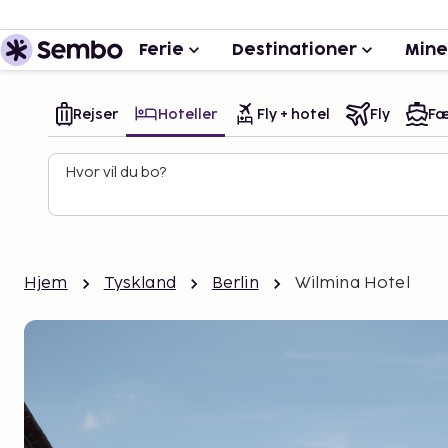
Ferie
Destinationer
Mine
Rejser
Hoteller
Fly + hotel
Fly
Fæ
Hvor vil du bo?
Hjem
Tyskland
Berlin
Wilmina Hotel