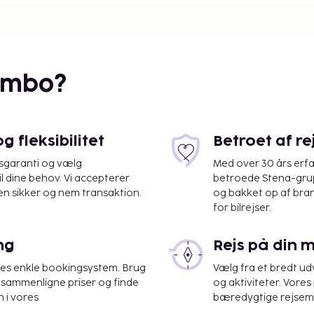
 værelse tilbyder alt,
kt til både par og
sammen for at skabe vores
elser
har en
embo?
udsigt over den rolige
hvilket gør, at ingen
 ved at kombinere tre
 fleksibilitet
ver alle
Betroet af r
 disse værelser ekstra
isgaranti og vælg
Med over 30 års erfa
.
il dine behov. Vi accepterer
betroede Stena-grup
en sikker og nem transaktion.
og bakket op af bra
store vinduer, der vender
for bilrejser.
f Classic Extended-
kstra hylder og generøs
ng
Rejs på din 
. Den anden version har
else med haveudsigt
;
res enkle bookingsystem. Brug
Vælg fra et bredt udv
 udsigt over grønne
at sammenligne priser og finde
og aktiviteter. Vores 
e tag eller vores
 i vores
bæredygtige rejsemul