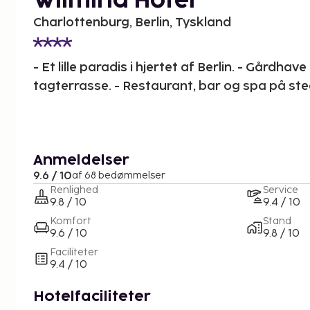
Wilmina Hotel
Charlottenburg, Berlin, Tyskland
- Et lille paradis i hjertet af Berlin. - Gårdha
tagterrasse. - Restaurant, bar og spa på ste
Anmeldelser
9.6 / 10
af 68 bedømmelser
Renlighed
Service
9.8 / 10
9.4 / 10
Komfort
Stand
9.6 / 10
9.8 / 10
Faciliteter
9.4 / 10
Hotelfaciliteter