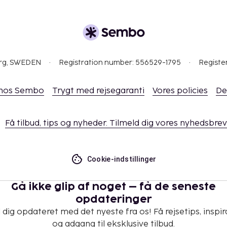
 bookes på forhånd, €
org, SWEDEN
Registration number: 556529-1795
Registe
 hos Sembo
Trygt med rejsegaranti
Vores policies
De
Få tilbud, tips og nyheder. Tilmeld dig vores nyhedsbrev
Cookie-indstillinger
Gå ikke glip af noget – få de seneste
opdateringer
 dig opdateret med det nyeste fra os! Få rejsetips, inspir
og adgang til eksklusive tilbud.