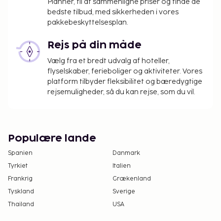
Planner, til at sammenligne priser og finde de
bedste tilbud, med sikkerheden i vores
pakkebeskyttelsesplan.
Rejs på din måde
Vælg fra et bredt udvalg af hoteller,
flyselskaber, ferieboliger og aktiviteter. Vores
platform tilbyder fleksibilitet og bæredygtige
rejsemuligheder, så du kan rejse, som du vil.
Populære lande
Spanien
Danmark
Tyrkiet
Italien
Frankrig
Grækenland
Tyskland
Sverige
Thailand
USA