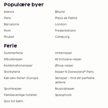
Populære byer
Alanya
Billund
Paris
Playa de Palma
Barcelona
London
Rom
Frederikshavn
Phuket
Göteborg
Ferie
Sommerferie
Vinterrejser
Afbudsrejser
All Inclusive-rejser
Kombinationsrejser
Øhop-rejser
Storbyferie
Rejser til Disneyland® Paris
Kør-selv-ferier i Europa
Skirejser – find din perfekte
skiferie
Sportsrejser
Musicalrejser
Familievenlige hoteller
Spaophold
Sjov for børn