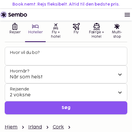
Book nemt. Rejs fleksibelt. Altid til den bedste pris.
Rejser
Hoteller
Fly +
Fly
Færge +
Multi-
hotel
Hotel
stop
Hvor vil du bo?
Hvornår?
Når som helst
Rejsende
2 voksne
Søg
Hjem
Irland
Cork