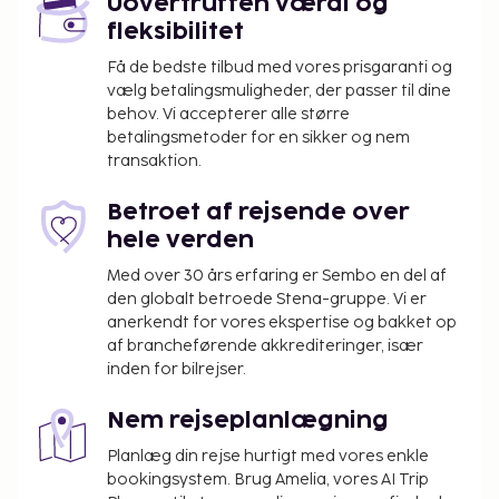
Uovertruffen værdi og
Gebyr for morgenmadsbuffet: 13.45 EUR pr.
fleksibilitet
person (cirkapriser)
Gebyr for nærliggende parkering: 12 EUR pr. dag
Få de bedste tilbud med vores prisgaranti og
vælg betalingsmuligheder, der passer til dine
Ovenstående liste er muligvis ikke fuldstændig.
behov. Vi accepterer alle større
Gebyrer og depositummer inkluderer muligvis ikke
betalingsmetoder for en sikker og nem
transaktion.
skat og kan ændres uden varsel.
Begrænset parkeringshøjde.
Betroet af rejsende over
Dette overnatningssted tager mod gæster af
hele verden
alle seksuelle orienteringer og kønsidentiteter
Med over 30 års erfaring er Sembo en del af
(LGBTQ+-venligt).
den globalt betroede Stena-gruppe. Vi er
anerkendt for vores ekspertise og bakket op
af brancheførende akkrediteringer, især
inden for bilrejser.
Nem rejseplanlægning
Planlæg din rejse hurtigt med vores enkle
bookingsystem. Brug Amelia, vores AI Trip