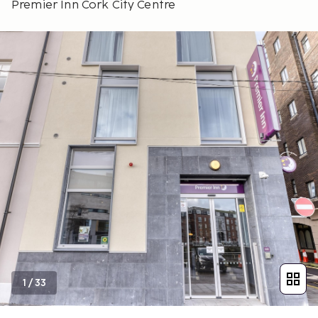
Premier Inn Cork City Centre
1
/
33