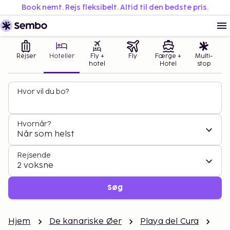
Book nemt. Rejs fleksibelt. Altid til den bedste pris.
Rejser
Hoteller
Fly +
Fly
Færge +
Multi-
hotel
Hotel
stop
Hvor vil du bo?
Hvornår?
Når som helst
Rejsende
2 voksne
Søg
Hjem
De kanariske Øer
Playa del Cura