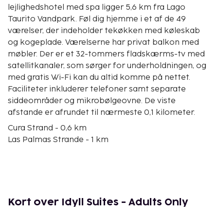
lejlighedshotel med spa ligger 5,6 km fra Lago
Taurito Vandpark. Føl dig hjemme i et af de 49
værelser, der indeholder tekøkken med køleskab
og kogeplade. Værelserne har privat balkon med
møbler. Der er et 32-tommers fladskærms-tv med
satellitkanaler, som sørger for underholdningen, og
med gratis Wi-Fi kan du altid komme på nettet.
Faciliteter inkluderer telefoner samt separate
siddeområder og mikrobølgeovne. De viste
afstande er afrundet til nærmeste 0,1 kilometer.
Cura Strand - 0,6 km
Las Palmas Strande - 1 km
Cura-stranden - 1 km
Punta de los Frailes - 1,4 km
Playa Los Frailes - 1,7 km
Anfi Tauro Golfbane - 2,1 km
Playa de Tiritaña - 3,3 km
Kort over Idyll Suites - Adults Only
Playa Cruz de Piedra - 3,4 km