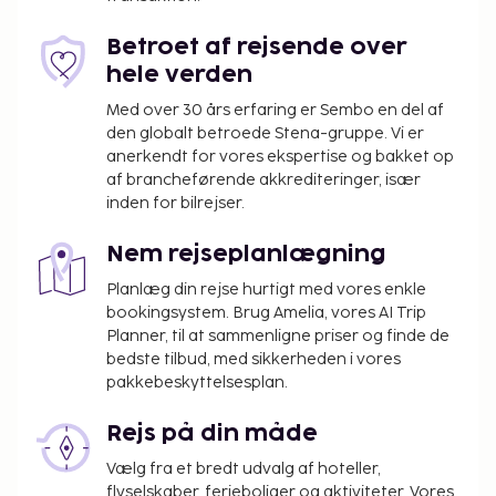
stillet sulten på dette lejlighedshotels restaurant,
hvor du kan nyde udsigten til havet og spise
Betroet af rejsende over
udendørs. Du kan også købe snacks på stedets
hele verden
kaffebar/café. Besøg baren/loungen eller baren ved
Med over 30 års erfaring er Sembo en del af
poolen, og slap af med din yndlingsdrink.
den globalt betroede Stena-gruppe. Vi er
Morgenmadsbuffet tilbydes mod gebyr dagligt fra
anerkendt for vores ekspertise og bakket op
kl. 08.30 til kl. 10.30.
af brancheførende akkrediteringer, især
Du vil blive bedt om at betale følgende på
inden for bilrejser.
overnatningsstedet. Gebyrer inkluderer muligvis
Nem rejseplanlægning
skatter:
Planlæg din rejse hurtigt med vores enkle
Der pålægges en byskat: 0.16 EUR pr. person pr.
bookingsystem. Brug Amelia, vores AI Trip
nat.
Planner, til at sammenligne priser og finde de
bedste tilbud, med sikkerheden i vores
Vi har medtaget alle gebyrer, som
pakkebeskyttelsesplan.
overnatningsstedet har oplyst.
Gebyr for morgenmadsbuffet: 15.00 EUR pr.
Rejs på din måde
person (cirkapriser)
Vælg fra et bredt udvalg af hoteller,
Gebyr for pengeskab på værelset: 3 EUR pr. dag
flyselskaber, ferieboliger og aktiviteter. Vores