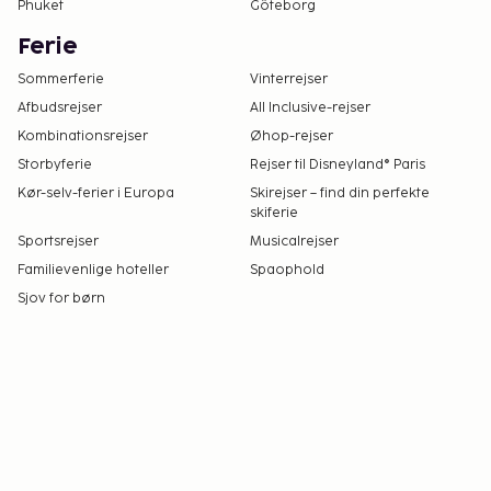
Phuket
Göteborg
Ferie
Sommerferie
Vinterrejser
Afbudsrejser
All Inclusive-rejser
Kombinationsrejser
Øhop-rejser
Storbyferie
Rejser til Disneyland® Paris
Kør-selv-ferier i Europa
Skirejser – find din perfekte
skiferie
Sportsrejser
Musicalrejser
Familievenlige hoteller
Spaophold
Sjov for børn