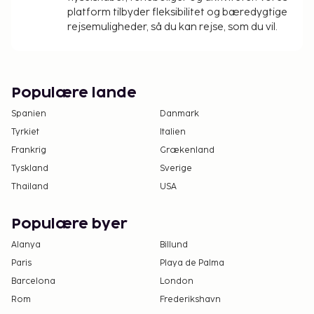
platform tilbyder fleksibilitet og bæredygtige
Ovenstående liste er muligvis ikke fuldstændig.
rejsemuligheder, så du kan rejse, som du vil.
Gebyrer og depositummer inkluderer muligvis ikke
skat og kan ændres uden varsel.
Som følge af nationale reguleringer kan der
ikke overføres mere end 1000 EUR i kontanter
Populære lande
på dette overnatningssted. Kontakt
Spanien
Danmark
overnatningsstedet via kontaktoplysningerne i
Tyrkiet
Italien
reservationsbekræftelsen for flere oplysninger.
Frankrig
Grækenland
Gæster under 18 år er ikke tilladt på dette
Tyskland
Sverige
overnatningssted kun for voksne.
Thailand
USA
Dette overnatningssted rengøres professionelt.
Populære byer
Alanya
Billund
Paris
Playa de Palma
Barcelona
London
Rom
Frederikshavn